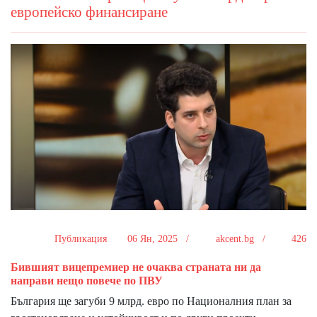
европейско финансиране
Публикация
06 Ян, 2025 /
akcent.bg /
426
Бившият вицепремиер не очаква страната ни да
направи нещо повече по ПВУ
България ще загуби 9 млрд. евро по Националния план за