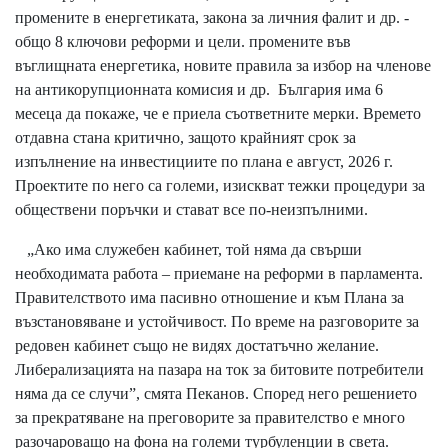
промените в енергетиката, закона за личния фалит и др. -
общо 8 ключови реформи и цели. промените във
въглищната енергетика, новите правила за избор на членове
на антикорупционната комисия и др. България има 6
месеца да покаже, че е приела съответните мерки. Времето
отдавна стана критично, защото крайният срок за
изпълнение на инвестициите по плана е август, 2026 г.
Проектите по него са големи, изискват тежки процедури за
обществени поръчки и стават все по-неизпълними.
„Ако има служебен кабинет, той няма да свърши
необходимата работа – приемане на реформи в парламента.
Правителството има пасивно отношение и към Плана за
възстановяване и устойчивост. По време на разговорите за
редовен кабинет също не видях достатъчно желание.
Либерализацията на пазара на ток за битовите потребители
няма да се случи”, смята Пеканов. Според него решението
за прекратяване на преговорите за правителство е много
разочароващо на фона на големи турбуленции в света.