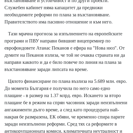
възстановяване и устойчивост и по други проекти.
Служебен кабинет няма капацитет да предвижи
необходимите реформи по плана за възстановяване.
Правителството има пасивно отношение и към него.
Тази мрачна прогноза за изпълнението на европейските
програми и ПВУ направи бившият вицепремиер по
еврофондовете Атанас Пеканов е ефира на
"Нова нюз"
. От
думите на Пеканов излиза, че той не очаква страната ни да
направи каквото и да е било повече по линия на плана за
възстановяване заради липсата на време.
Цялото финансиране по плана възлиза на 5.689 млн. евро.
До момента България е получила по него само едно
плащане - в размер на 1.37 млрд. евро. Искането за второ
плащане бе в режим на спрян часовник заради неизпълнени
ангажименти дълго време, а след като процедурата най-
накрая бе размразена, ЕК обяви, че временно спира парите
заради неизпълнени реформи. Сред тях са реформите в
антикорупционната комиси, климатичната неутралност и