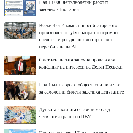
Над 13 000 непълнолетни работят
законно в България
Всеки 3 от 4 компании от българското
производство губят напразно огромни
средства и ресурс поради страх или
неразбиране на AI
Сметната палата започна проверка за
конфликт на интереси на Делян Пеевски
Над 1 млн. евро за обществени поръчки
за самолетни билети заделиха депутатите
Дупката в хазната се сви леко след
четвъртия транш по ПВУ
Новите влакове ,,Шкода,, тръгват