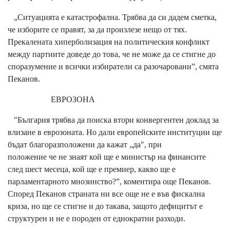
„Ситуацията е катастрофална. Трябва да си дадем сметка,
че изборите се правят, за да произлезе нещо от тях.
Прекалената хиперболизация на политическия конфликт
между партиите доведе до това, че не може да се стигне до
споразумение и всички избиратели са разочаровани”, смята
Пеканов.
ЕВРОЗОНА
"България трябва да поиска втори конвергентен доклад за
влизане в еврозоната. Но дали европейските институции ще
бъдат благоразположени да кажат „да", при
положение че не знаят кой ще е министър на финансите
след шест месеца, кой ще е премиер, какво ще е
парламентарното мнозинство?”, коментира още Пеканов.
Според Пеканов страната ни все още не е във фискална
криза, но ще се стигне и до такава, защото дефицитът е
структурен и не е породен от еднократни разходи.