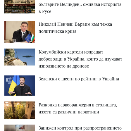
българите Великден,, оживява историята
в Русе
Николай Ненчев: Вървим към тежка
политическа криза
Колумбийски картели изпращат
доброволци в Украйна, които да изучават
използването на дронове
Зеленски е шести по рейтинг в Украйна
Разкриха наркооранжерия в столицата,
иззети са различни наркотици
Занижен контрол при разпространението