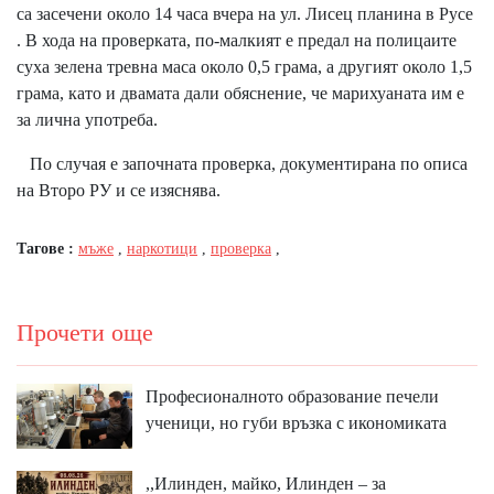
са засечени около 14 часа вчера на ул. Лисец планина в Русе
. В хода на проверката, по-малкият е предал на полицаите
суха зелена тревна маса около 0,5 грама, а другият около 1,5
грама, като и двамата дали обяснение, че марихуаната им е
за лична употреба.
По случая е започната проверка, документирана по описа
на Второ РУ и се изяснява.
Тагове :
мъже
,
наркотици
,
проверка
,
Прочети още
Професионалното образование печели
ученици, но губи връзка с икономиката
,,Илинден, майко, Илинден – за