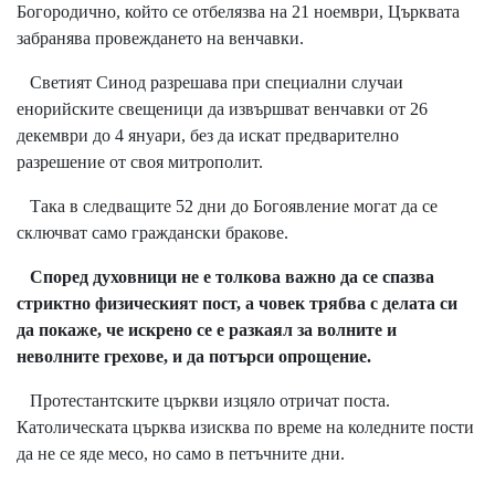
Богородично, който се отбелязва на 21 ноември, Църквата
забранява провеждането на венчавки.
Светият Синод разрешава при специални случаи
енорийските свещеници да извършват венчавки от 26
декември до 4 януари, без да искат предварително
разрешение от своя митрополит.
Така в следващите 52 дни до Богоявление могат да се
сключват само граждански бракове.
Според духовници не е толкова важно да се спазва
стриктно физическият пост, а човек трябва с делата си
да покаже, че искрено се е разкаял за волните и
неволните грехове, и да потърси опрощение.
Протестантските църкви изцяло отричат поста.
Католическата църква изисква по време на коледните пости
да не се яде месо, но само в петъчните дни.