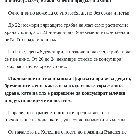
произход - месо, мляко, млечни продукти и яйца.
Олио и вино може да се употребяват, но без сряда и петък.
До 22 ноември вярващите трябва да ядат само растителна
храна с олио, а от 23 ноември до 19 декември е позволена и
риба, без сряда и в петък.
На Никулден - 6 декември, е позволено да се яде риба и да
се пие вино. От 20 до 24 декември отново се консумира
само растителна храна с олио.
Изключение от тези правила Църквата прави за децата,
бременните жени, както и за възрастните хора с лошо
здраве, като на тях е разрешено да консумират млечни
продукти по време на постите.
Паралелно с храненето постите представляват и
пречистване на човешката душа от лоши мисли и чувства.
От началото на Коледните пости до празника Въведение