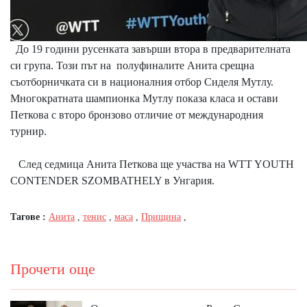
До 19 години русенката завърши втора в предварителната
си група. Този път на полуфиналите Анита срещна
съотборничката си в националния отбор Сиделя Мутлу.
Многократната шампионка Мутлу показа класа и остави
Петкова с второ бронзово отличие от международния
турнир.
След седмица Анита Петкова ще участва на WTT YOUTH
CONTENDER SZOMBATHELY в Унгария.
Тагове :
Анита
,
тенис
,
маса
,
Прищина
,
Прочети още