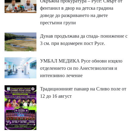
Окръжна прокуратура – Русе: Смърт от
фентанил в двор на детска градина
доведе до разкриването на двете
престъпни групи
Дунав продължава да спада- понижение с
3 см. при водомерен пост Русе.
УМБАЛ МЕДИКА Русе обнови изцяло
отделението си по Анестезиология и
интензивно лечение
Традиционният панаир на Сливо поле от
12 до 16 август