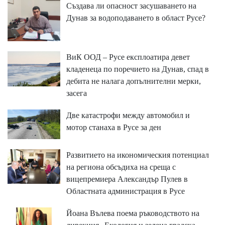
Създава ли опасност засушаването на
Дунав за водоподаването в област Русе?
ВиК ООД – Русе експлоатира девет
кладенеца по поречието на Дунав, спад в
дебита не налага допълнителни мерки,
засега
Две катастрофи между автомобил и
мотор станаха в Русе за ден
Развитието на икономическия потенциал
на региона обсъдиха на среща с
вицепремиера Александър Пулев в
Областната администрация в Русе
Йоана Вълева поема ръководството на