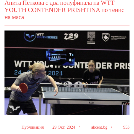
Анита Петкова с два полуфинала на WTT
YOUTH CONTENDER PRISHTINA по тенис
на маса
Публикация
29 Окт, 2024 /
akcent.bg /
953