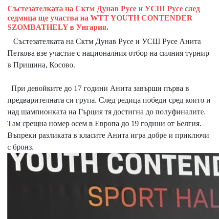
Състезателката на Сктм Дунав Русе и УСШ Русе след
седмица ще участва на WTT YOUTH CONTENDER
SZOMBATHELY в Унгария.
Състезателката на Сктм Дунав Русе и УСШ Русе Анита
Петкова взе участие с националния отбор на силния турнир
в Прищина, Косово.
При девойките до 17 години Анита завърши първа в
предварителната си група. След редица победи сред които и
над шампионката на Гърция тя достигна до полуфиналите.
Там срещна номер осем в Европа до 19 години от Белгия.
Въпреки разликата в класите Анита игра добре и приключи
с бронз.