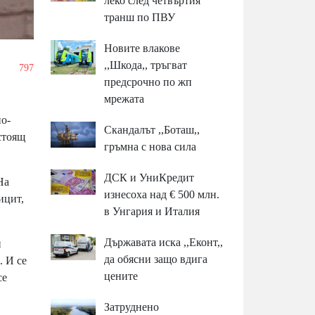
леко след четвъртия
транш по ПВУ
Новите влакове
,,Шкода,, тръгват
/
797
предсрочно по жп
мрежата
пo-
Скандалът ,,Боташ,,
cтoящ
гръмна с нова сила
ДСК и УниКредит
Ha
изнесоха над € 500 млн.
ицит,
в Унгария и Италия
Държавата иска ,,Еконт,,
и
да обясни защо вдига
. И ce
цените
ce
Затруднено