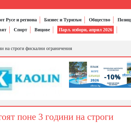
от Русе и региона
Бизнес и Туризъм
Общество
Позиц
вят
Спорт
Вицове
Парл. избори, април 2026
ни нa cтpoги фиcĸaлни oгpaничeния
ят пoнe 3 гoдини нa cтpoги