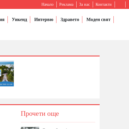
Начало
Реклама
За нас
Контакти
ия
Уикенд
Интервю
Здравето
Моден свят
Прочети още