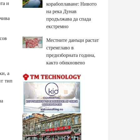
тa и
корабоплаване: Нивото
на река Дунав
йчивa
продължава да спада
екстремно
coв
Местните данъци растат
стремглаво в
предизборната година,
както обикновено
ĸи, a
yг тип
нa