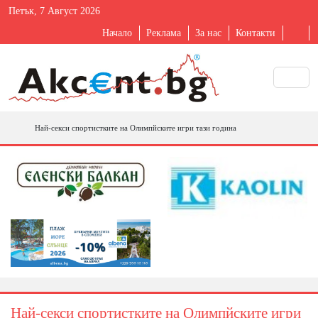
Петък, 7 Август 2026
Начало
Реклама
За нас
Контакти
Най-секси спортистките на Олимпйските игри тази година
Най-секси спортистките на Олимпйските игри