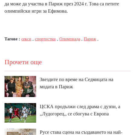
да може да участва в Париж през 2024 г. Това са петите
олимпийски игри за Ефимова.
Тагове :
секси
,
спортистки
,
Олимпиада
,
Париж
,
Прочети още
Звездите по време на Седмицата на
модата в Париж
ЦСКА продължи след драма с дузпи, а
,,Лудогорец,, се сбогува с Европа
Русе става сцена на създаването на най-