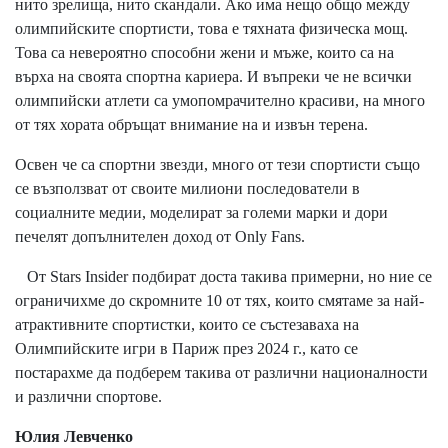
нито зрелища, нито скандали. Ако има нещо общо между
олимпийските спортисти, това е тяхната физическа мощ.
Това са невероятно способни жени и мъже, които са на
върха на своята спортна кариера. И въпреки че не всички
олимпийски атлети са умопомрачително красиви, на много
от тях хората обръщат внимание на и извън терена.
Освен че са спортни звезди, много от тези спортисти също
се възползват от своите милиони последователи в
социалните медии, моделират за големи марки и дори
печелят допълнителен доход от Only Fans.
От Stars Insider подбират доста такива примерни, но ние се
ограничихме до скромните 10 от тях, които смятаме за най-
атрактивните спортистки, които се състезаваха на
Олимпийските игри в Париж през 2024 г., като се
постарахме да подберем такива от различни националности
и различни спортове.
Юлия Левченко