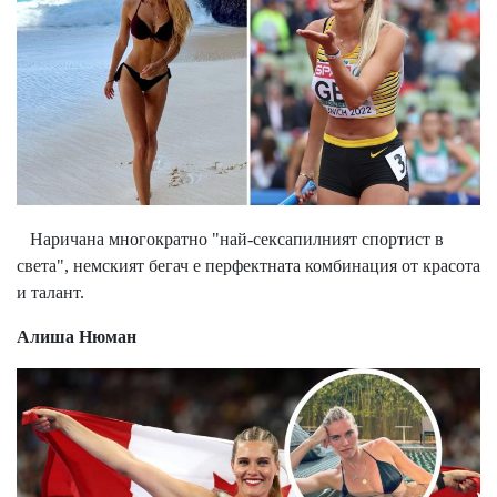
Наричана многократно "най-сексапилният спортист в
света", немският бегач е перфектната комбинация от красота
и талант.
Алиша Нюман