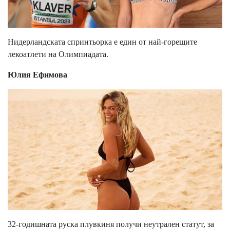
Нидерландската спринтьорка е един от най-горещите
лекоатлети на Олимпиадата.
Юлия Ефимова
32-годишната руска плувкиня получи неутрален статут, за