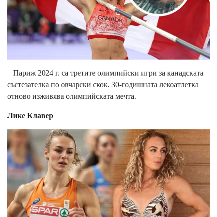
Париж 2024 г. са третите олимпийски игри за канадската
състезателка по овчарски скок. 30-годишната лекоатлетка
отново изживява олимпийската мечта.
Лике Клавер