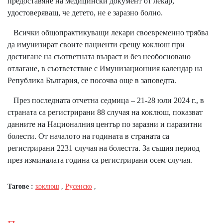
предоставяне на медицински документ от лекар,
удостоверяващ, че детето, не е заразно болно.
Всички общопрактикуващи лекари своевременно трябва
да имунизират своите пациенти срещу коклюш при
достигане на съответната възраст и без необосновано
отлагане, в съответствие с Имунизационния календар на
Република България, се посочва още в заповедта.
През последната отчетна седмица – 21-28 юли 2024 г., в
страната са регистрирани 88 случая на коклюш, показват
данните на Националния център по заразни и паразитни
болести. От началото на годината в страната са
регистрирани 2231 случая на болестта. За същия период
през изминалата година са регистрирани осем случая.
Тагове :
коклюш
,
Русенско
,