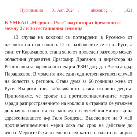
Публикация
01 Авг, 2024 /
akcent.bg /
1421
В УМБАЛ „Медика – Русе“ имунизират бременните
между 27 и 36 гестационна седмица
13 случая на коклюш са потвърдени в Русенско от
началото на тази година. 12 от разболелите се са от Русе, а
един от Караманово, стана ясно от проведен разговор между
областния управител Драгомир Драганов и директора на
Регионалната здравна инспекция /РЗИ/ доц. д-р Александър
Парашкевов. В момента има един единствен активен случай
на болестта в региона. Става дума за 66-годишна жена от
Русе. Въпреки това заболяването засяга основно децата.
Припомняме, че срокът на противоепидемичните мерки
заради разпространението на коклюш в страната бе удължен
до края на годината със заповед на служебния министър на
здравеопазването д-р Галя Кондева. Въведените на 9 май
противоепидемични мерки бяха със срок на действие до
вчера. Мерките бяха въведени след като в началото на април