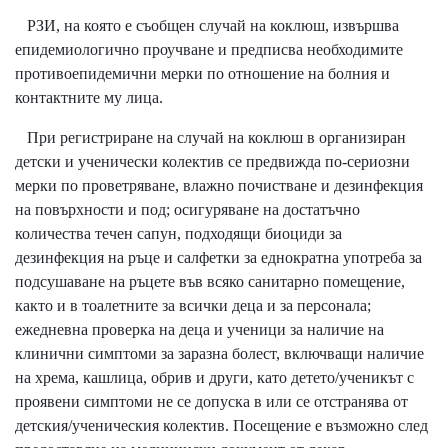
РЗИ, на която е съобщен случай на коклюш, извършва
епидемиологично проучване и предписва необходимите
противоепидемични мерки по отношение на болния и
контактните му лица.
При регистриране на случай на коклюш в организиран
детски и ученически колектив се предвижда по-сериозни
мерки по проветряване, влажно почистване и дезинфекция
на повърхности и под; осигуряване на достатъчно
количества течен сапун, подходящи биоциди за
дезинфекция на ръце и салфетки за еднократна употреба за
подсушаване на ръцете във всяко санитарно помещение,
както и в тоалетните за всички деца и за персонала;
ежедневна проверка на деца и ученици за наличие на
клинични симптоми за заразна болест, включващи наличие
на хрема, кашлица, обрив и други, като детето/ученикът с
проявени симптоми не се допуска в или се отстранява от
детския/ученическия колектив. Посещение е възможно след