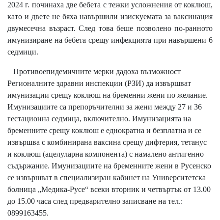
2024 г. починаха две бебета с тежки усложнения от коклюш,
като и двете не бяха навършили изискуемата за ваксинация
двумесечна възраст. След това беше позволено по-ранното
имунизиране на бебета срещу инфекцията при навършени 6
седмици.
Противоепидемичните мерки дадоха възможност
Регионалните здравни инспекции (РЗИ) да извършват
имунизации срещу коклюш на бременни жени по желание.
Имунизациите са препоръчителни за жени между 27 и 36
гестационна седмица, включително. Имунизацията на
бременните срещу коклюш е еднократна и безплатна и се
извършва с комбинирана ваксина срещу дифтерия, тетанус
и коклюш (ацелуларна компонента) с намалено антигенно
съдържание. Имунизациите на бременните жени в Русенско
се извършват в специализиран кабинет на Университетска
болница „Медика-Русе“ всеки вторник и четвъртък от 13.00
до 15.00 часа след предварително записване на тел.:
0899163455.