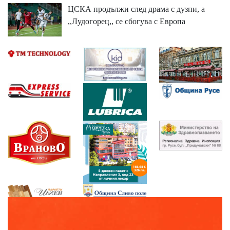
ЦСКА продължи след драма с дузпи, а
,,Лудогорец,, се сбогува с Европа