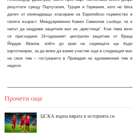
резултати срещу Португалия, Турция и Германия, като не бяха
далеч от изненадващо класиране на Европейско първенство в
своята възраст. Междувременно Камен Симеонов съобщи, че е
напът да заздрави защитния вал на „аристонци“. Към тима вече
се присъедини 19-годишният централен защитник от Враца
Йордан Иванов, който до края на седмицата ще бъде
картотекиран, за да може да вземе участие още в следващия мач
на своя тим – гостуването в Провадия на едноименния тим в
неделя.
Прочети още
ЦСКА върна вярата в историята си