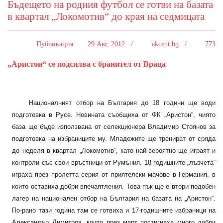
Бъдещето на родния футбол се готви на базата
в квартал „Локомотив“ до края на седмицата
Публикация
29 Авг, 2012 /
akcent.bg /
773
„Аристон“ се подсилва с бранител от Враца
Националният отбор на България до 18 години ще води
подготовка в Русе. Новината съобщиха от ФК „Аристон“, чиято
база ще бъде използвана от селекционера Владимир Стоянов за
подготовка на избраниците му. Младежите ще тренират от сряда
до неделя в квартал „Локомотив“, като най-вероятно ще играят и
контроли със свои връстници от Румъния. 18-годишните „лъвчета“
играха през пролетта серия от приятелски мачове в Германия, в
които оставиха добри впечаятления. Това пък ще е втори подобен
лагер на национален отбор на България на базата на „Аристон“.
По-рано тази година там се готвиха и 17-годишните избраници на
Александър Димитров, които през март постигнаха много добри