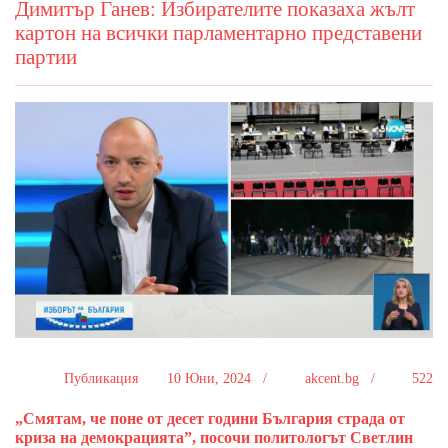
Димитър Ганев: Избирателите показаха жълт
картон на всички парламентарно представени
партии
Публикация
10 Юни, 2024 /
akcent.bg /
522
„Смятам, че поне от десет години България страда от
криза на демокрацията”, посочи политологът Светлин