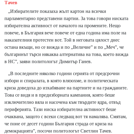
Тачев
„Избирателите показаха жълт картон на всички
парламентарно представени партии. За това говори ниската
избирателна активност от началото на промените. Нещо
повече, в България вече повече от една година има поле на
наказателния протестен вот. Той в неговата цялост днес
остана вкъщи, но се вижда и по „Величие” и по „Меч”, че
българинът търси някаква алтернатива на това, което вижда
в НС”, заяви политологът Димитър Ганев.
„В последните няколко години серията от предсрочни
избори и спиралата, в която влязохме, и политическата
криза доведоха до изхабяване на партиите и на гражданите.
Това се видя и в предизборната кампания, която беше
изключително вяла и насочена към твърдите ядра, отвъд
периферията. Тази ниска избирателна активност беше
очаквана, защото с всеки следващ вот тя намалява. Смятам,
че поне от десет години България страда от криза на
демокрацията”, посочи политологът Светлин Тачев.