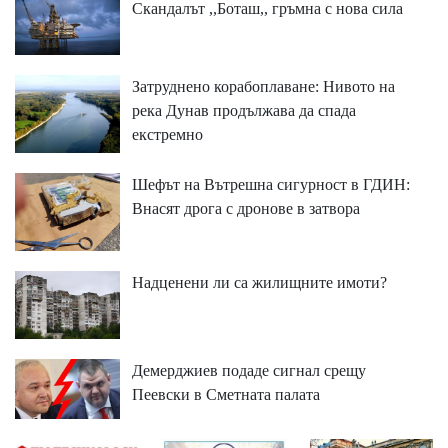
Скандалът ,,Боташ,, гръмна с нова сила
Затруднено корабоплаване: Нивото на
река Дунав продължава да спада
екстремно
Шефът на Вътрешна сигурност в ГДИН:
Внасят дрога с дронове в затвора
Надценени ли са жилищните имоти?
Демерджиев подаде сигнал срещу
Пеевски в Сметната палата