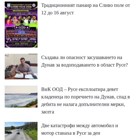
Традиционният панаир на Сливо поле от
12 до 16 август
Създава ли опасност засушаването на
Дунав за водоподаването в област Русе?
ВиК ООД – Русе експлоатира девет
кладенеца по поречието на Дунав, спад в
дебита не налага допълнителни мерки,
засега
Две катастрофи между автомобил и
мотор станаха в Русе за ден