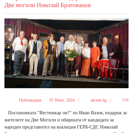
Две могили Николай Братованов
Публикация
07 Юни, 2024 /
akcent.bg /
576
Постановката "Вестникар ли?" по Иван Вазов, подарък за
жителите на Две Могили и общината от кандидата за
народен представител на коалиция ГЕРБ-СДС Николай