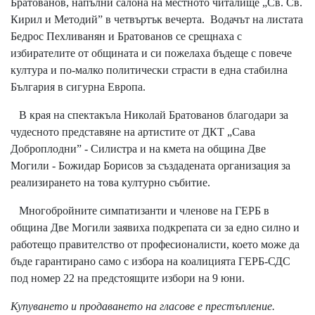
Братованов, напълни салона на местното читалище „Св. Св.
Кирил и Методий” в четвъртък вечерта. Водачът на листата
Бедрос Пехливанян и Братованов се срещнаха с
избирателите от общината и си пожелаха бъдеще с повече
култура и по-малко политически страсти в една стабилна
България в сигурна Европа.
В края на спектакъла Николай Братованов благодари за
чудесното представяне на артистите от ДКТ „Сава
Доброплодни” - Силистра и на кмета на община Две
Могили - Божидар Борисов за създадената организация за
реализирането на това културно събитие.
Многобройните симпатизанти и членове на ГЕРБ в
община Две Могили заявиха подкрепата си за едно силно и
работещо правителство от професионалисти, което може да
бъде гарантирано само с избора на коалицията ГЕРБ-СДС
под номер 22 на предстоящите избори на 9 юни.
Купуването и продаването на гласове е престъпление.