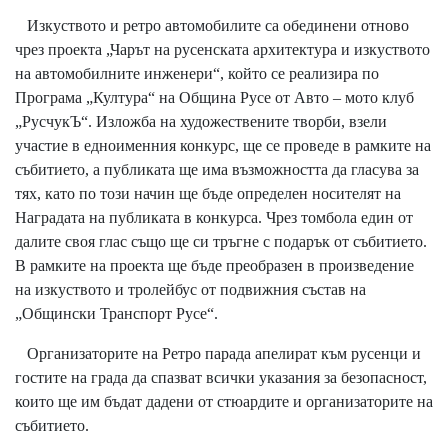
Изкуството и ретро автомобилите са обединени отново
чрез проекта „Чарът на русенската архитектура и изкуството
на автомобилните инженери“, който се реализира по
Програма „Култура“ на Община Русе от Авто – мото клуб
„РусчукЪ“. Изложба на художествените творби, взели
участие в едноименния конкурс, ще се проведе в рамките на
събитието, а публиката ще има възможността да гласува за
тях, като по този начин ще бъде определен носителят на
Наградата на публиката в конкурса. Чрез томбола един от
далите своя глас също ще си тръгне с подарък от събитието.
В рамките на проекта ще бъде преобразен в произведение
на изкуството и тролейбус от подвижния състав на
„Общински Транспорт Русе“.
Организаторите на Ретро парада апелират към русенци и
гостите на града да спазват всички указания за безопасност,
които ще им бъдат дадени от стюардите и организаторите на
събитието.