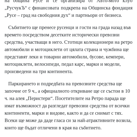
на община Русе и се организира от Авто-мото клуб
„РусчукЪ“ с финансовата подкрепа на Общинска фондация
„Русе – град на свободния дух“ и партньори от бизнеса.
Събитието ще пренесе русенци и гости на града назад във
времето посредством десетките исторически превозни
средства, участващи в него. Стотици колекционери на ретро
автомобили и мотоциклети от цялата страна и чужбина ще
представят леки и товарни автомобили, бусове, кемпери,
мотоциклети, велосипеди, педал карс, марки и модели,
произведени на три континента.
Паркирането и подредбата на превозните средства ще
започне от 9 ч., а официалното откриване ще се състои в 10
ч. на алея „Перистери“. Посетителите на Ретро парада ще
имат възможност да разгледат превозни средства от всички
континенти, марки и видове, както и да се снимат с тях.
Всеки ще може да даде гласа си за най-атрактивните возила,
които ще бъдат отличени в края на събитието.