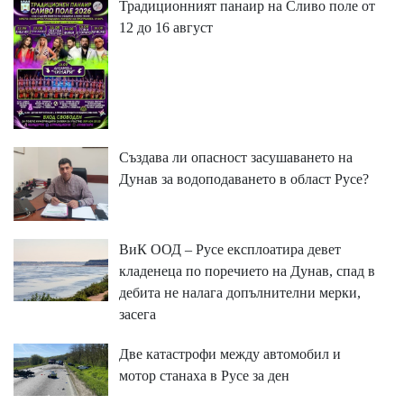
Традиционният панаир на Сливо поле от
12 до 16 август
Създава ли опасност засушаването на
Дунав за водоподаването в област Русе?
ВиК ООД – Русе експлоатира девет
кладенеца по поречието на Дунав, спад в
дебита не налага допълнителни мерки,
засега
Две катастрофи между автомобил и
мотор станаха в Русе за ден