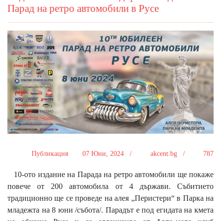
Парад на ретро автомобили в Русе
Публикация
07 Юни, 2024 /
akcent.bg /
787
10-ото издание на Парада на ретро автомобили ще покаже
повече от 200 автомобила от 4 държави. Събитието
традиционно ще се проведе на алея „Перистери“ в Парка на
младежта на 8 юни /събота/. Парадът e под егидата на кмета