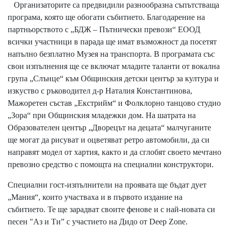
Организаторите са предвидили разнообразна съпътстваща
програма, която ще обогати събитието. Благодарение на
партньорството с „БДЖ – Пътнически превози“ ЕООД
всички участници в парада ще имат възможност да посетят
напълно безплатно Музея на транспорта. В програмата със
свои изпълнения ще се включат младите таланти от вокална
група „Слънце“ към Общинския детски център за култура и
изкуство с ръководител д-р Наталия Константинова,
Мажоретен състав „Екстрийм“ и Фолклорно танцово студио
„Зора“ при Общинския младежки дом. На шатрата на
Образователен център „Дворецът на децата“ малчуганите
ще могат да рисуват и оцветяват ретро автомобили, да си
направят модел от хартия, както и да сглобят своето мечтано
превозно средство с помощта на специални конструктори.
Специални гост-изпълнители на проявата ще бъдат дует
„Мания“, които участваха и в първото издание на
събитието. Те ще зарадват своите фенове и с най-новата си
песен "Аз и Ти” с участието на Дидо от Deep Zone.