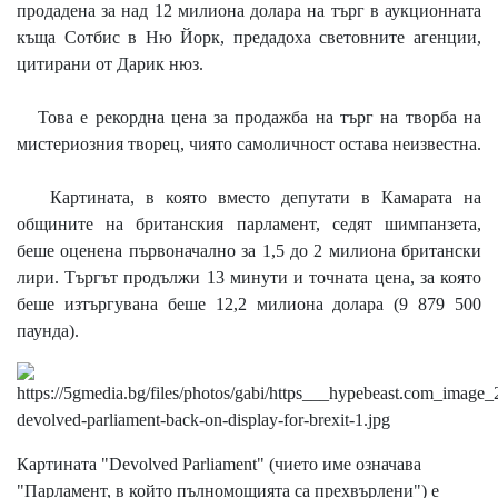
продадена за над 12 милиона долара на търг в аукционната
къща Сотбис в Ню Йорк, предадоха световните агенции,
цитирани от Дарик нюз.
Това е рекордна цена за продажба на търг на творба на
мистериозния творец, чиято самоличност остава неизвестна.
Картината, в която вместо депутати в Камарата на
общините на британския парламент, седят шимпанзета,
беше оценена първоначално за 1,5 до 2 милиона британски
лири. Търгът продължи 13 минути и точната цена, за която
беше изтъргувана беше 12,2 милиона долара (9 879 500
паунда).
Картината "Devolved Parliament" (чието име означава
"Парламент, в който пълномощията са прехвърлени") е