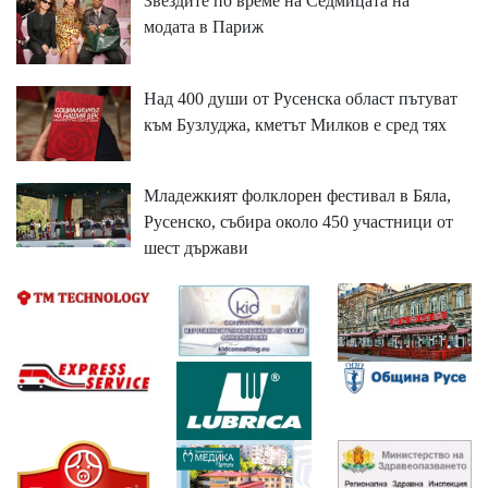
Звездите по време на Седмицата на
модата в Париж
Над 400 души от Русенска област пътуват
към Бузлуджа, кметът Милков е сред тях
Младежкият фолклорен фестивал в Бяла,
Русенско, събира около 450 участници от
шест държави