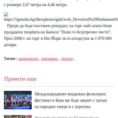
с размери 2,67 метра на 4,46 метра.
Преди да бъде поставен рекордът, на търг най-скъпо беше
продадена творбата на Банкси "Пази го безупречно чисто".
През 2008 г. на търг в Ню Йорк тя се изтъргува за 1 870 000
долара.
Тагове :
шимпанзета
,
парламент
,
Англия
,
Прочети още
Международният младежки фолклорен
фестивал в Бяла ще бъде закрит с уроци
по народни танци и с хоротека