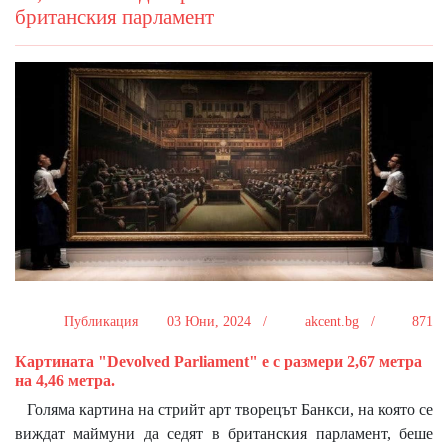
британския парламент
Публикация
03 Юни, 2024 /
akcent.bg /
871
Картината "Devolved Parliament" е с размери 2,67 метра
на 4,46 метра.
Голяма картина на стрийт арт творецът Банкси, на която се
виждат маймуни да седят в британския парламент, беше