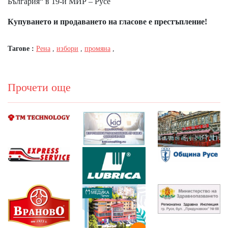
България“ в 19-и МИР – Русе
Купуването и продаването на гласове е престъпление!
Тагове :
Рена
,
избори
,
промяна
,
Прочети още