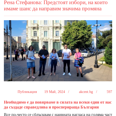
Рена Стефанова: Предстоят избори, на които
имаме шанс да направим значима промяна
Публикация
19 Май, 2024 /
akcent.bg /
597
Необходимо е да повярваме в силата на всеки един от нас
да създаде справедлива и просперираща България
Все по-често се сблъсквам с наивната нагласа на голяма част