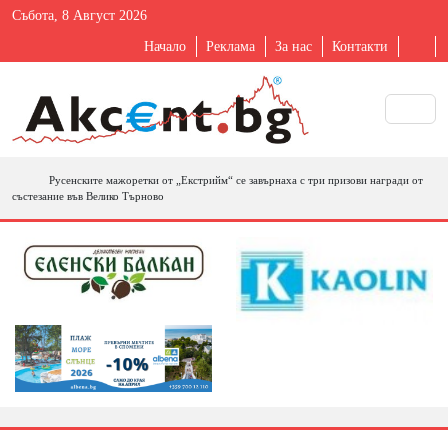
Събота, 8 Август 2026
Начало
Реклама
За нас
Контакти
Русенските мажоретки от „Екстрийм“ се завърнаха с три призови награди от
състезание във Велико Търново