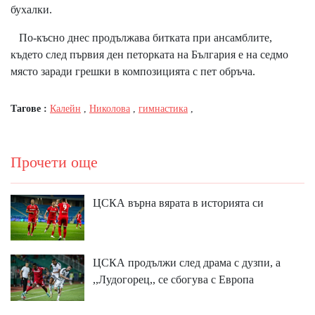
бухалки.
По-късно днес продължава битката при ансамблите,
където след първия ден петорката на България е на седмо
място заради грешки в композицията с пет обръча.
Тагове :
Калейн
,
Николова
,
гимнастика
,
Прочети още
ЦСКА върна вярата в историята си
ЦСКА продължи след драма с дузпи, а
,,Лудогорец,, се сбогува с Европа