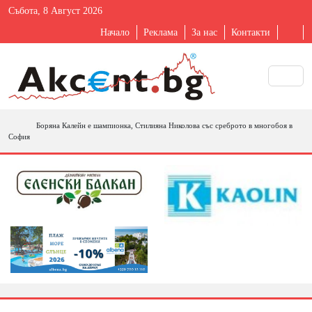
Събота, 8 Август 2026
Начало
Реклама
За нас
Контакти
Боряна Калейн е шампионка, Стилияна Николова със среброто в многобоя в
София