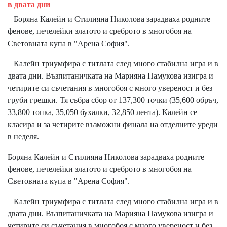
в двата дни
Боряна Калейн и Стилияна Николова зарадваха родните
фенове, печелейки златото и среброто в многобоя на
Световната купа в "Арена София".
Калейн триумфира с титлата след много стабилна игра и в
двата дни. Възпитаничката на Марияна Памукова изигра и
четирите си съчетания в многобоя с много увереност и без
груби грешки. Тя събра сбор от 137,300 точки (35,600 обръч,
33,800 топка, 35,050 бухалки, 32,850 лента). Калейн се
класира и за четирите възможни финала на отделните уреди
в неделя.
Боряна Калейн и Стилияна Николова зарадваха родните
фенове, печелейки златото и среброто в многобоя на
Световната купа в "Арена София".
Калейн триумфира с титлата след много стабилна игра и в
двата дни. Възпитаничката на Марияна Памукова изигра и
четирите си съчетания в многобоя с много увереност и без