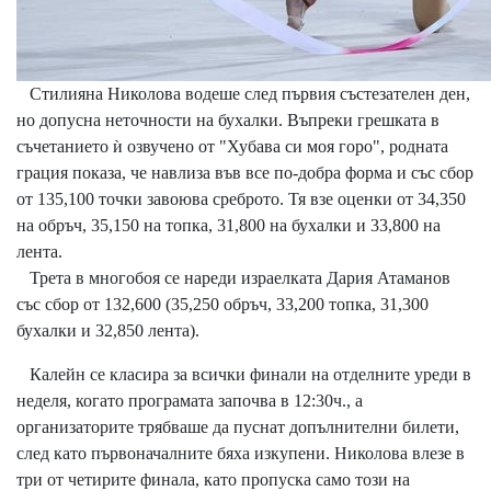
Стилияна Николова водеше след първия състезателен ден,
но допусна неточности на бухалки. Въпреки грешката в
съчетанието ѝ озвучено от "Хубава си моя горо", родната
грация показа, че навлиза във все по-добра форма и със сбор
от 135,100 точки завоюва среброто. Тя взе оценки от 34,350
на обръч, 35,150 на топка, 31,800 на бухалки и 33,800 на
лента.
Трета в многобоя се нареди израелката Дария Атаманов
със сбор от 132,600 (35,250 обръч, 33,200 топка, 31,300
бухалки и 32,850 лента).
Калейн се класира за всички финали на отделните уреди в
неделя, когато програмата започва в 12:30ч., а
организаторите трябваше да пуснат допълнителни билети,
след като първоначалните бяха изкупени. Николова влезе в
три от четирите финала, като пропуска само този на