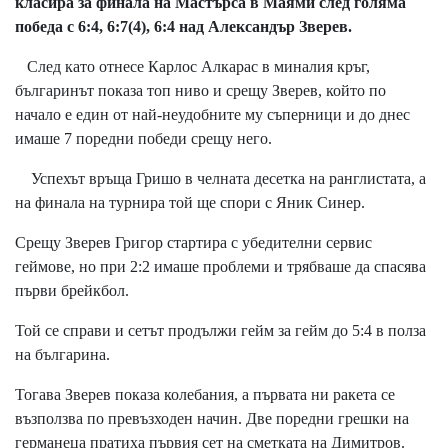
класира за финала на Мастърса в Маями след голяма
победа с 6:4, 6:7(4), 6:4 над Александър Зверев.
След като отнесе Карлос Алкарас в миналия кръг,
българинът показа топ ниво и срещу Зверев, който по
начало е един от най-неудобните му съперници и до днес
имаше 7 поредни победи срещу него.
Успехът връща Гришо в челната десетка на ранглистата, а
на финала на турнира той ще спори с Яник Синер.
Срещу Зверев Григор стартира с убедителни сервис
геймове, но при 2:2 имаше проблеми и трябваше да спасява
първи брейкбол.
Той се справи и сетът продължи гейм за гейм до 5:4 в полза
на българина.
Тогава Зверев показа колебания, а първата ни ракета се
възползва по превъзходен начин. Две поредни грешки на
германеца пратиха първия сет на сметката на Димитров.