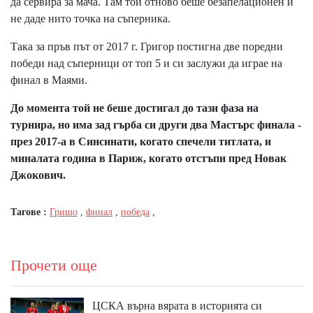
да сервира за мача. Там той отново беше безапелационен и
не даде нито точка на съперника.
Така за пръв път от 2017 г. Григор постигна две поредни
победи над съперници от топ 5 и си заслужи да играе на
финал в Маями.
До момента той не беше достигал до тази фаза на
турнира, но има зад гърба си други два Мастърс финала -
през 2017-а в Синсинати, когато спечели титлата, и
миналата година в Париж, когато отстъпи пред Новак
Джокович.
Тагове :
Гришо
,
финал
,
победа
,
Прочети още
ЦСКА върна вярата в историята си