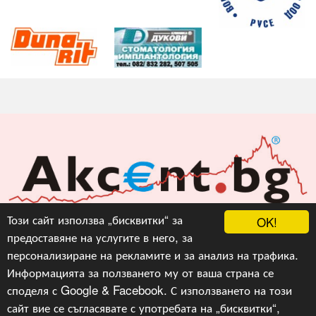
Акцент БГ ЕООД
Този сайт използва „бисквитки“ за
OK!
предоставяне на услугите в него, за
info@akcent.bg
персонализиране на рекламите и за анализ на трафика.
Facebook
Информацията за ползването му от ваша страна се
споделя с Google & Facebook. С използването на този
сайт вие се съгласявате с употребата на „бисквитки“,
Copyright © 2010, 2016, 2018-2022, 2023, v.3.0,
Акцент