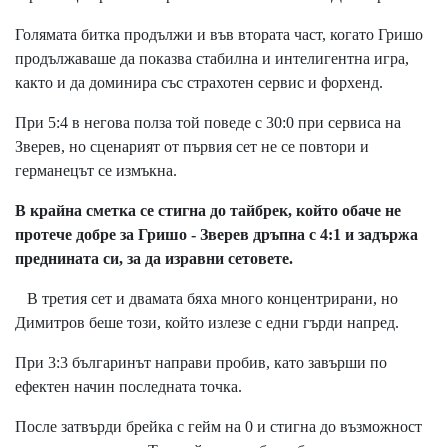
Голямата битка продължи и във втората част, когато Гришо
продължаваше да показва стабилна и интелигентна игра,
както и да доминира със страхотен сервис и форхенд.
При 5:4 в негова полза той поведе с 30:0 при сервиса на
Зверев, но сценарият от първия сет не се повтори и
германецът се измъкна.
В крайна сметка се стигна до тайбрек, който обаче не
протече добре за Гришо - Зверев дръпна с 4:1 и задържа
преднината си, за да изравни сетовете.
В третия сет и двамата бяха много концентрирани, но
Димитров беше този, който излезе с едни гърди напред.
При 3:3 българинът направи пробив, като завърши по
ефектен начин последната точка.
После затвърди брейка с гейм на 0 и стигна до възможност