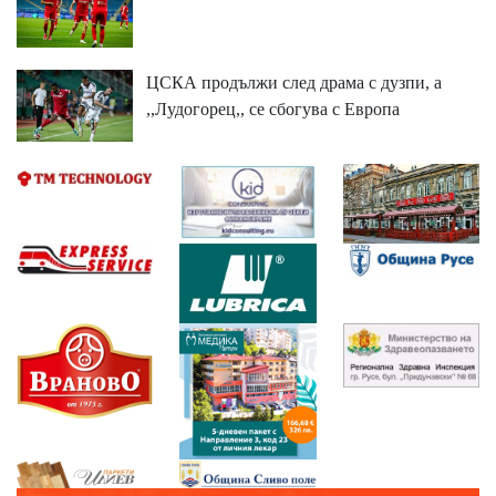
ЦСКА продължи след драма с дузпи, а
,,Лудогорец,, се сбогува с Европа