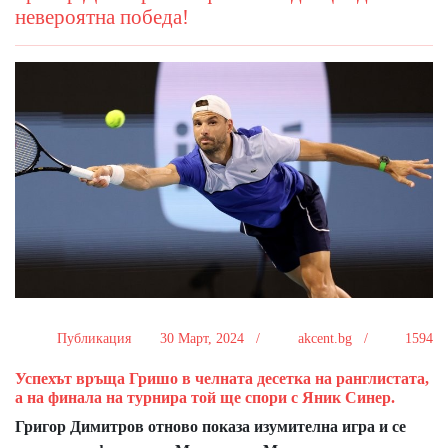
невероятна победа!
Публикация
30 Март, 2024 /
akcent.bg /
1594
Успехът връща Гришо в челната десетка на ранглистата,
а на финала на турнира той ще спори с Яник Синер.
Григор Димитров отново показа изумителна игра и се