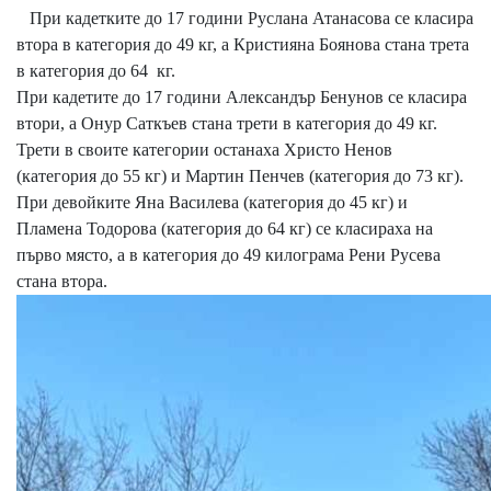
При кадетките до 17 години Руслана Атанасова се класира
втора в категория до 49 кг, а Кристияна Боянова стана трета
в категория до 64 кг.
При кадетите до 17 години Александър Бенунов се класира
втори, а Онур Саткъев стана трети в категория до 49 кг.
Трети в своите категории останаха Христо Ненов
(категория до 55 кг) и Мартин Пенчев (категория до 73 кг).
При девойките Яна Василева (категория до 45 кг) и
Пламена Тодорова (категория до 64 кг) се класираха на
първо място, а в категория до 49 килограма Рени Русева
стана втора.