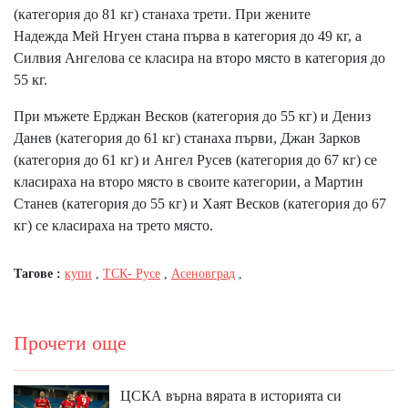
(категория до 81 кг) станаха трети. При жените
Надежда Мей Нгуен стана първа в категория до 49 кг, а
Силвия Ангелова се класира на второ място в категория до
55 кг.
При мъжете Ерджан Весков (категория до 55 кг) и Дениз
Данев (категория до 61 кг) станаха първи, Джан Зарков
(категория до 61 кг) и Ангел Русев (категория до 67 кг) се
класираха на второ място в своите категории, а Мартин
Станев (категория до 55 кг) и Хаят Весков (категория до 67
кг) се класираха на трето място.
Тагове :
купи
,
ТСК- Русе
,
Асеновград
,
Прочети още
ЦСКА върна вярата в историята си