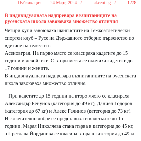
Публикация
24 Март, 2024 /
akcent.bg /
1278
В индивидуалната надпревара възпитаниците на
русенската школа завоюваха множество отличия
Четири купи завоюваха щангистите на Тежкоатлетически
спортен клуб – Русе на Държавното отборно първенство по
вдигане на тежести в
Асеновград. На първо място се класираха кадетите до 15
години и девойките. С втори места се окичиха кадетите до
17 години и жените.
В индивидуалната надпревара възпитаниците на русенската
школа завоюваха множество отличия.
При кадетите до 15 години на второ място се класираха
Александър Бенунов (категория до 49 кг), Даниел Тодоров
(категория до 67 кг) и Алекс Галинов (категория до 73 кг).
Изключително добре се представиха и кадетките до 15
години. Марая Николчева стана първа в категория до 45 кг,
а Преслава Йорданова се класира втора в категория до 49 кг.