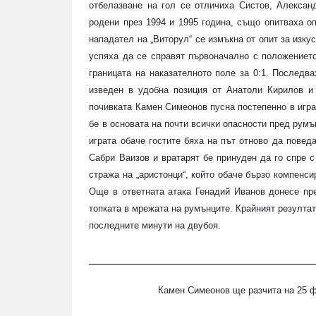
отбелазване на гол се отличиха Систов, Алексан
родени през 1994 и 1995 година, също опитваха о
нападател на „Виторул“ се измъкна от опит за изку
успяха да се справят първоначално с положението
границата на наказателното поле за 0:1. Последва
изведен в удобна позиция от Анатоли Кирилов и 
почивката Камен Симеонов пусна постепенно в игра
бе в основата на почти всички опасности пред румъ
играта обаче гостите бяха на път отново да повед
Сабри Ваизов и вратарят бе принуден да го спре 
стража на „аристонци“, който обаче бързо компенси
Още в ответната атака Генадий Иванов донесе пре
топката в мрежата на румънците. Крайният резулта
последните минути на двубоя.
Камен Симеонов ще разчита на 25 футбо