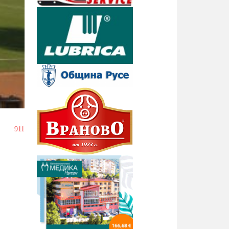
/
911