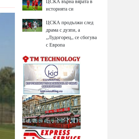
ЦСКА върна вярата в
историята си
ЦСКА продължи след
драма с дузпи, а
,,Лудогорец,, се сбогува
с Европа