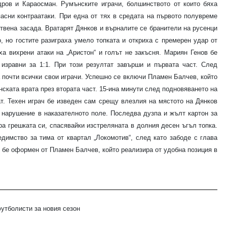
дров и Караосман. Румънските играчи, болшинството от които бяха
пасни контраатаки. При една от тях в средата на първото полувреме
ствена засада. Вратарят Дянков и върналите се бранители на русенци
, но гостите разиграха умело топката и откриха с премерен удар от
ха вихрени атаки на „Аристон“ и голът не закъсня. Мариян Генов бе
изравни за 1:1. При този резултат завърши и първата част. След
 почти всички свои играчи. Успешно се включи Пламен Балчев, който
нската врата през втората част. 15-ина минути след подновяването на
ат. Техен играч бе изведен сам срещу влезлия на мястото на Дянков
с нарушение в наказателното поле. Последва дузпа и жълт картон за
ра грешката си, спасявайки изстреляната в долния десен ъгъл топка.
димство за тима от квартал „Локомотив“, след като забоде с глава
т бе оформен от Пламен Балчев, който реализира от удобна позиция в
листи за новия сезон