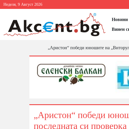
Неделя, 9 Август 2026
Новини 
Винен с
„Аристон“ победи юношите на „Виторул“ 
„Аристон“ победи юноши
последната си проверка 