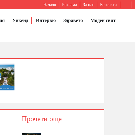
Начало
Реклама
За нас
Контакти
ия
Уикенд
Интервю
Здравето
Моден свят
Прочети още