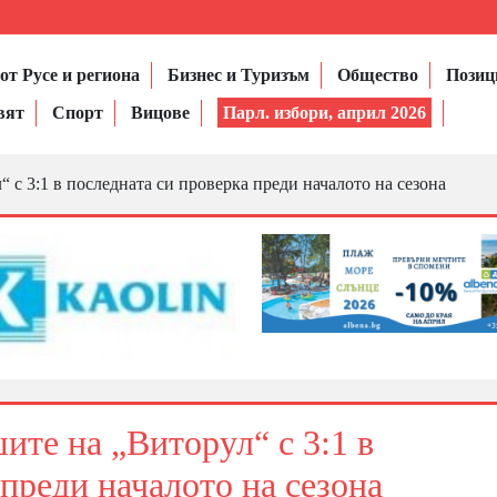
от Русе и региона
Бизнес и Туризъм
Общество
Позиц
вят
Спорт
Вицове
Парл. избори, април 2026
с 3:1 в последната си проверка преди началото на сезона
те на „Виторул“ с 3:1 в
преди началото на сезона