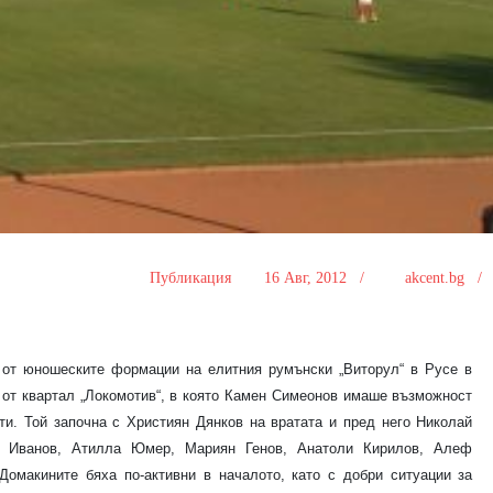
Публикация
16 Авг, 2012 /
akcent.bg 
 от юношеските формации на елитния румънски „Виторул“ в Русе в
а от квартал „Локомотив“, в която Камен Симеонов имаше възможност
ти. Той започна с Християн Дянков на вратата и пред него Николай
й Иванов, Атилла Юмер, Мариян Генов, Анатоли Кирилов, Алеф
Домакините бяха по-активни в началото, като с добри ситуации за