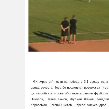
ФК „Аристон“ постигна победа с 3:1 срещу една
сряда вечерта. Това бе последна проверка за тим
да изпробва в игрова обстановка своите футболис
Николов, Павел Панов, Жулиен Жечев, Генади
Караосман, Евгени Систов, Гюрсес Александров. 