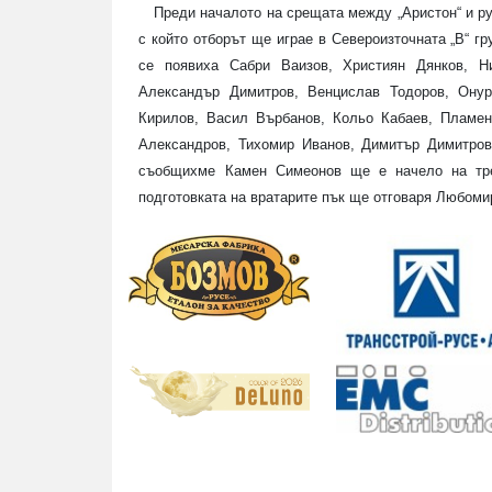
Преди началото на срещата между „Аристон“ и ру
с който отборът ще играе в Североизточната „В“ г
се появиха Сабри Ваизов, Християн Дянков, Н
Александър Димитров, Венцислав Тодоров, Ону
Кирилов, Васил Върбанов, Кольо Кабаев, Пламен
Александров, Тихомир Иванов, Димитър Димитров
съобщихме Камен Симеонов ще е начело на тре
подготовката на вратарите пък ще отговаря Любоми