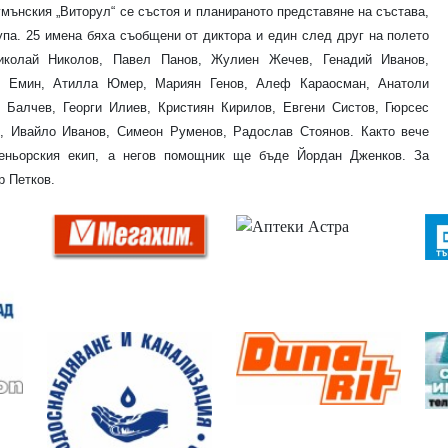
мънския „Виторул“ се състоя и планираното представяне на състава,
рупа. 25 имена бяха съобщени от диктора и един след друг на полето
иколай Николов, Павел Панов, Жулиен Жечев, Генадий Иванов,
р Емин, Атилла Юмер, Мариян Генов, Алеф Караосман, Анатоли
 Балчев, Георги Илиев, Кристиян Кирилов, Евгени Систов, Гюрсес
, Ивайло Иванов, Симеон Руменов, Радослав Стоянов. Както вече
ньорския екип, а негов помощник ще бъде Йордан Дженков. За
р Петков.