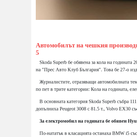
Автомобилът на чешкия производ
5
Skoda Superb бе обявена за кола на годината 2
на "Прес Авто Клуб България". Това бе 27-о изд
Журналистите, отразяващи автомобилната тема
по пет в трите категории: Кола на годината, е
В основната категория Skoda Superb събра 111 
допълниха Peugeot 3008 с 81.5 т., Volvo EX30 съ
За
електромобил на годината бе обявен Hyu
По-нататък в класацията останаха BMW i5 със 78 