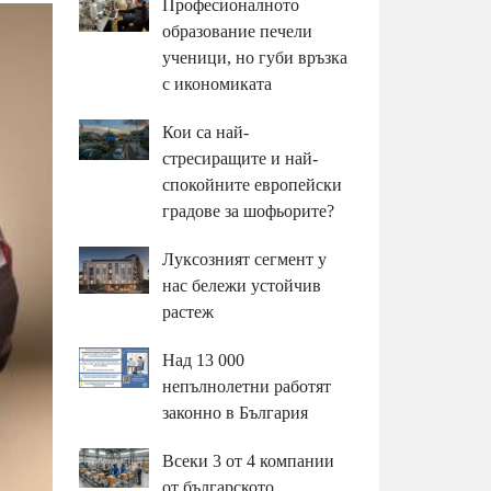
Професионалното
образование печели
ученици, но губи връзка
с икономиката
Кои са най-
стресиращите и най-
спокойните европейски
градове за шофьорите?
Луксозният сегмент у
нас бележи устойчив
растеж
Над 13 000
непълнолетни работят
законно в България
Всеки 3 от 4 компании
от българското