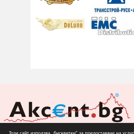
Този сайт използва „бисквитки“ за предоставяне на усл