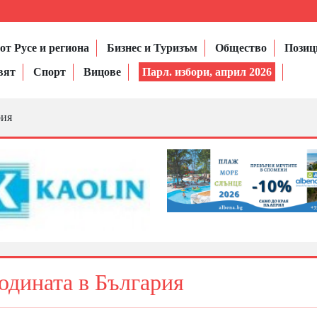
от Русе и региона
Бизнес и Туризъм
Общество
Позиц
вят
Спорт
Вицове
Парл. избори, април 2026
рия
годината в България