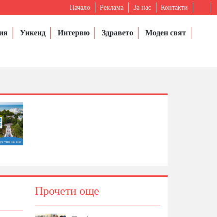
Начало
Реклама
За нас
Контакти
ия
Уикенд
Интервю
Здравето
Моден свят
Прочети още