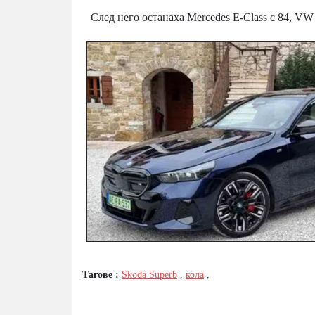
След него останаха Mercedes E-Class с 84, VW 
Тагове :
Skoda Superb
,
кола
,