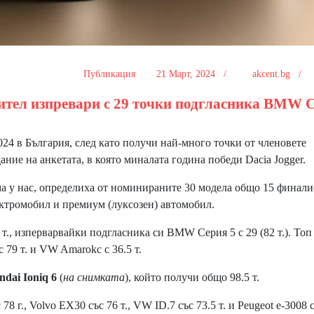
Публикация
21 Март, 2024 /
akcent.bg /
ител изпревари с 29 точки подгласника BMW 
024 в България, след като получи най-много точки от членовете
ание на анкетата, в която миналата година победи Dacia Jogger.
 у нас, определиха от номинираните 30 модела общо 15 финали
лектромобил и премиум (луксозен) автомобил.
т., изперварвайки подгласника си BMW Серия 5 с 29 (82 т.). Топ
с 79 т. и VW Amarokс с 36.5 т.
ndai Ioniq 6
(
на снимката
), който получи общо 98.5 т.
г., Volvo EX30 със 76 т., VW ID.7 със 73.5 т. и Peugeot e-3008 с