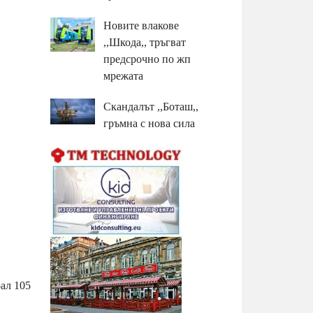
Новите влакове
,,Шкода,, тръгват
предсрочно по жп
мрежата
Скандалът ,,Боташ,,
гръмна с нова сила
рал 105