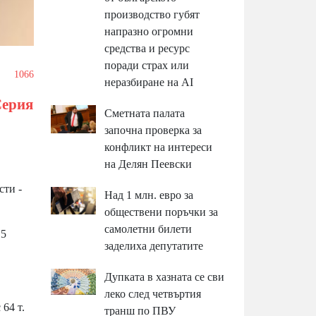
производство губят
напразно огромни
средства и ресурс
поради страх или
1066
неразбиране на AI
Серия
Сметната палата
започна проверка за
конфликт на интереси
на Делян Пеевски
сти -
Над 1 млн. евро за
обществени поръчки за
самолетни билети
 5
заделиха депутатите
Дупката в хазната се сви
леко след четвъртия
 64 т.
транш по ПВУ