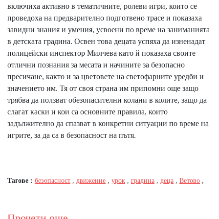
включиха активно в тематичните, ролеви игри, които се
проведоха на предварително подготвено трасе и показаха
завидни знания и умения, усвоени по време на заниманията
в детската градина. Освен това децата успяха да изненадат
полицейски инспектор Милчева като й показаха своите
отлични познания за месата и начините за безопасно
пресичане, както и за цветовете на светофарните уредби и
значението им. Тя от своя страна им припомни още защо
трябва да ползват обезопасителни колани в колите, защо да
слагат каски и кои са основните правила, които
задължително да спазват в конкретни ситуации по време на
игрите, за да са в безопасност на пътя.
Тагове :
безопасност
,
движение
,
урок
,
градина
,
деца
,
Ветово
,
Прочети още