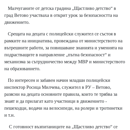
Малчуганите от детска градина „Щастливо детство“ в
град Ветово участваха в открит урок за безопасността на
движението.
Срещата на децата с полицейски служител се състоя в
рамките на инициатива, провеждана от министерството на
вътрешните работи, за повишаване знанията и уменията на
подрастващите в направление „пътна безопасност“ и
механизма за сътрудничество между МВР и министерството
на образованието.
По интересен и забавен начин младши полицейски
инспектор Росица Милчева, служител в РУ – Ветово,
разясни на децата основните правила, които те трябва за
знаят и да прилагат като участници в движението -
пешеходци, водачи на велосипеди, на ролери и тротинетки
и т.н.
С готовност възпитаниците на „Щастливо детство“ се