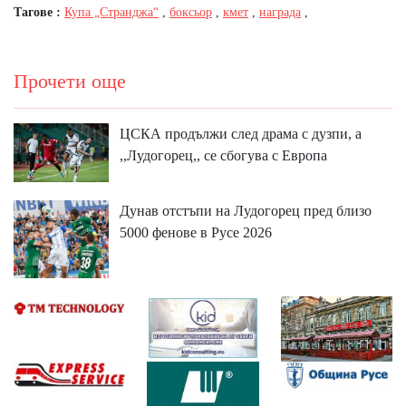
Тагове :
Купа „Странджа“
,
боксьор
,
кмет
,
награда
,
Прочети още
ЦСКА продължи след драма с дузпи, а
,,Лудогорец,, се сбогува с Европа
Дунав отстъпи на Лудогорец пред близо
5000 фенове в Русе 2026