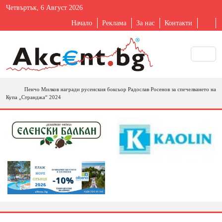
Четвъртък, 6 Август 2026
Начало
Реклама
За нас
Контакти
Пенчо Милков награди русенския боксьор Радослав Росенов за спечелването на
Купа „Странджа“ 2024