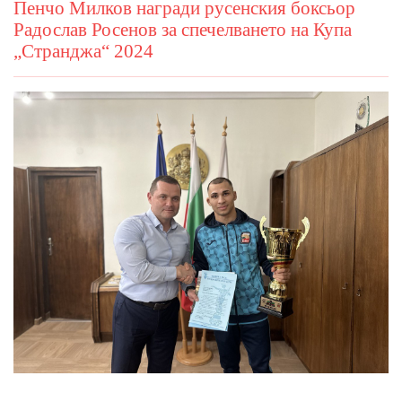
Пенчо Милков награди русенския боксьор
Радослав Росенов за спечелването на Купа
„Странджа“ 2024