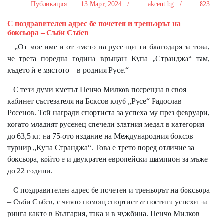
Публикация
13 Март, 2024 /
akcent.bg /
823
С поздравителен адрес бе почетен и треньорът на
боксьора – Съби Събев
„От мое име и от името на русенци ти благодаря за това,
че трета поредна година връщаш Купа „Странджа“ там,
където ѝ е мястото – в родния Русе.“
С тези думи кметът Пенчо Милков посрещна в своя
кабинет състезателя на Боксов клуб „Русе“ Радослав
Росенов. Той награди спортиста за успеха му през февруари,
когато младият русенец спечели златния медал в категория
до 63,5 кг. на 75-ото издание на Международния боксов
турнир „Купа Странджа“. Това е трето поред отличие за
боксьора, който е и двукратен европейски шампион за мъже
до 22 години.
С поздравителен адрес бе почетен и треньорът на боксьора
– Съби Събев, с чиято помощ спортистът постига успехи на
ринга както в България, така и в чужбина. Пенчо Милков