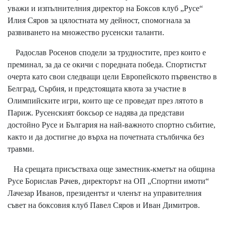
уважи и изпълнителния директор на Боксов клуб „Русе“
Илия Сяров за цялостната му дейност, спомогнала за
развиването на множество русенски таланти.
Радослав Росенов сподели за трудностите, през които е
преминал, за да се окичи с поредната победа. Спортистът
очерта като свои следващи цели Европейското първенство в
Белград, Сърбия, и предстоящата квота за участие в
Олимпийските игри, които ще се проведат през лятото в
Париж. Русенският боксьор се надява да представи
достойно Русе и България на най-важното спортно събитие,
както и да достигне до върха на почетната стълбичка без
травми.
На срещата присъстваха още заместник-кметът на община
Русе Борислав Рачев, директорът на ОП „Спортни имоти“
Лачезар Иванов, президентът и членът на управителния
съвет на боксовия клуб Павел Сяров и Иван Димитров.