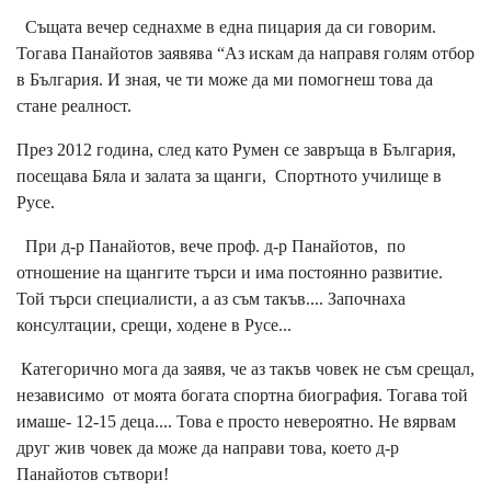
Същата вечер седнахме в една пицария да си говорим.
Тогава Панайотов заявява “Аз искам да направя голям отбор
в България. И зная, че ти може да ми помогнеш това да
стане реалност.
През 2012 година, след като Румен се завръща в България,
посещава Бяла и залата за щанги, Спортното училище в
Русе.
При д-р Панайотов, вече проф. д-р Панайотов, по
отношение на щангите търси и има постоянно развитие.
Той търси специалисти, а аз съм такъв.... Започнаха
консултации, срещи, ходене в Русе...
Категорично мога да заявя, че аз такъв човек не съм срещал,
независимо от моята богата спортна биография. Тогава той
имаше- 12-15 деца.... Това е просто невероятно. Не вярвам
друг жив човек да може да направи това, което д-р
Панайотов сътвори!