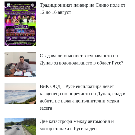
Традиционният панаир на Сливо поле от
12 до 16 август
Създава ли опасност засушаването на
Дунав за водоподаването в област Русе?
ВиК ООД – Русе експлоатира девет
кладенеца по поречието на Дунав, спад в
дебита не налага допълнителни мерки,
засега
Две катастрофи между автомобил и
мотор станаха в Русе за ден