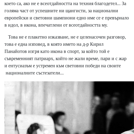
което са, ако не е всеотдайността на техния благодетел... За
голяма част от успешните ни щангисти, за национални
европейски и световни шампиони едно име се е превърнало
в идол, в икона, впечатлени от всеотдайността му.
Това не е плакетно изказване, не е целенасочен разговор,
това е една изповед, в която името на д-р Кирил
Панайотов изгря като икона в спорт, за който той е
съвременният патриарх, който не жали време, пари и с жар
и ентусиазъм е устремен към световни победи на своите
националните състезатели...