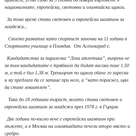
националните, европейски, световни и олимпийски щанги.
За това време става световен и европейски шампион за
младежи...
Своето развитие като спортист започва на 11 години в
Спортното училище в Пловдив. От Асеновград е.
Кандидатства за паралелка “Лека атлетика”, въпреки че
за там кандидатите е трябвало да бъдат високи поне 1.50
м, а той е бил 1.38 м. Треньорът по щанги обаче го харесва
и му предлага да се запише при него, а “като пораснел, щял
да стане лекоатлет”.
Така до 18 годишна възраст, когато стана световен и
европейски шампион за младежи през 1978 г. в Гърция.
Две години по-късно вече е европейски шампион при
мъжете, а в Москва на олимпиадата печели второ място и
сребро.