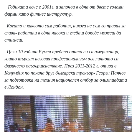
Годината вече е 2001г. и започва в една от двете големи
фирми като фитнес инструктур.
Когато и каквото сам работил, никога не съм го правил за
слава- работиш в една насока и гледаш докъде можеш да
стигнеш.
Цели 10 години Румен предава опита си са американци,
които търсят неговия професионализъм във личното си
физическо осъвършенстване. През 2011-2012 г. отива в
Колумбия по покана друг български треньор- Георги Панчев
за подготовка на техния национален отбор за олимпиадата
в Лондон.