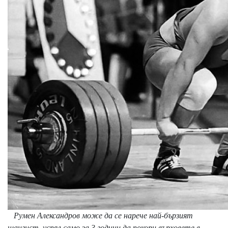
Румен Александров може да се нарече най-бързият
щангист, успял само за 3 години да покори върховете в