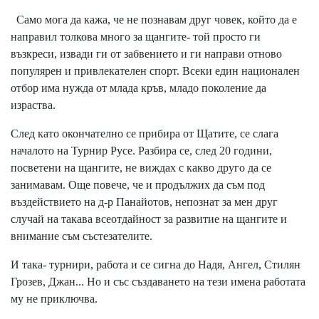
Само мога да кажа, че не познавам друг човек, който да е
направил толкова много за щангите- той просто ги
възкреси, извади ги от забвението и ги направи отново
популярен и привлекателен спорт. Всеки един национален
отбор има нужда от млада кръв, младо поколение да
израства.
След като окончателно се прибира от Щатите, се слага
началото на Турнир Русе. Разбира се, след 20 години,
посветени на щангите, не виждах с какво друго да се
занимавам. Още повече, че и продължих да съм под
въздействието на д-р Панайотов, непознат за мен друг
случай на такава всеотдайност за развитие на щангите и
внимание съм състезателите.
И така- турнири, работа и се сигна до Надя, Ангел, Стилян
Грозев, Джан... Но и със създаването на тези имена работата
му не приключва.