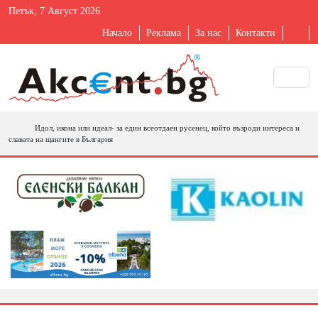
Петък, 7 Август 2026
Начало
Реклама
За нас
Контакти
Идол, икона или идеал- за един всеотдаен русенец, който възроди интереса и
славата на щангите в България