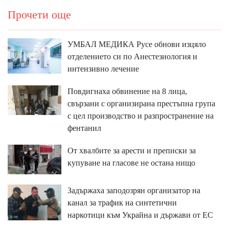
Прочети още
УМБАЛ МЕДИКА Русе обнови изцяло
отделението си по Анестезиология и
интензивно лечение
Повдигнаха обвинение на 8 лица,
свързани с организирана престъпна група
с цел производство и разпространение на
фентанил
От хвалбите за арести и преписки за
купуване на гласове не остана нищо
Задържаха заподозрян организатор на
канал за трафик на синтетични
наркотици към Украйна и държави от ЕС