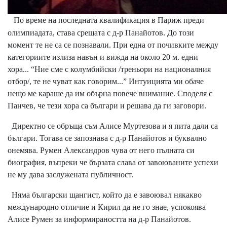
По време на последната квалификация в Париж преди
олимпиадата, става срещата с д-р Панайотов. До този
момент те не са се познавали. При една от почивките между
категориите излиза навън и вижда на около 20 м. едни
хора... “Ние сме с колумбийски /треньори на националния
отбор/, те не чуват как говорим...” Интуицията ми обаче
нещо ме караше да им обърна повече внимание. Споделя с
Панчев, че тези хора са българи и решава да ги заговори.
Директно се обръща съм Алисе Муртезова и я пита дали са
българи. Тогава се запознава с д-р Панайотов и буквално
онемява. Румен Александров чува от него пълната си
биография, въпреки че бързата слава от завоюваните успехи
не му дава заслужената публичност.
Няма български щангист, който да е завоювал някакво
международно отличие и Кирил да не го знае, успокоява
Алисе Румен за информираността на д-р Панайотов.