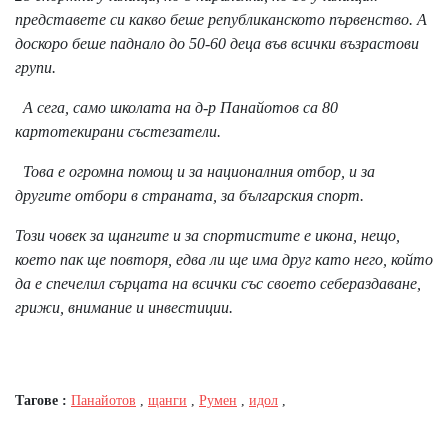
представете си какво беше републиканското първенство. А
доскоро беше паднало до 50-60 деца във всички възрастови
групи.
А сега, само школата на д-р Панайотов са 80
картотекирани състезатели.
Това е огромна помощ и за националния отбор, и за
другите отбори в страната, за българския спорт.
Този човек за щангите и за спортистите е икона, нещо,
което пак ще повторя, едва ли ще има друг като него, който
да е спечелил сърцата на всички със своето себераздаване,
грижи, внимание и инвестиции.
Тагове :
Панайотов
,
щанги
,
Румен
,
идол
,