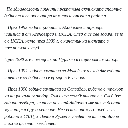
По здравословни причини прекратява активната спортна
дейност и се ориентира към треньорската работа.
През 1982 година работи с Абаджиев и тренира
щангисти от Асеновград и ЦСКА. След още две години вече
е в ЦСКА, като през 1989 г. е началник на щангите в
престижния клуб.
През 1990 г. е помощник на Нурикян в националния отбор.
През 1994 година заминава за Малайзия и след две години
треньорска дейност се връща в България.
През 1996 година заминава за Салвадор, където е треньор
на националния отбор. Там е със семейството си. След две
години разбира, че това не е най-доброто място за децата
му и търси друго решение. Негов познат му го предлага-
работа в САЩ, където и Румен е убеден, че ще е по-добре
там за цялото семейство.