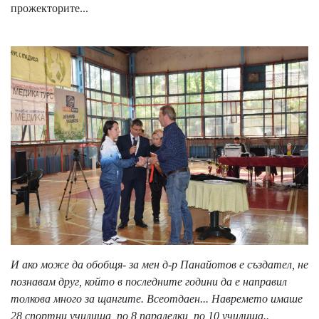
прожекторите...
И ако може да обобщя- за мен д-р Панайотов е създател, не
познавам друг, който в последните години да е направил
толкова много за щангите. Всеотдаен... Навремето имаше
28 спортни училища, по 8 паралелки, по 10 училища..