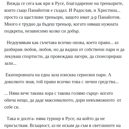
Вижда се сега как ври в Русе, благодарение на треньорите,
които също Панайотов е създал. И Радослав, и Христина...
просто са щастливи треньори, защото имат д-р Панайотов.
Много е трудно да бъдеш треньор, когато нямаш нужната
подкрепа, независимо колко си добър.
Недоумявам как съчетава всичко онова, което прави... аз
разбирам любов, любов, но да вадиш от собствени пари и да
лекуваш спортисти, да провеждаш лагери, да спонсорираш
зали...
Екипировната на една зала изисква сериозни пари. А
доколкото зная, той прави всичко това с лични средства...
... Няма вече такива хора с такова голямо сърце- когато
обича нещо, да даде максималното, дори невъзможното от
себе си.
Така и досега- няма турнир в Русе, на който да не
присъствам. Всъщност, аз не искам да съм в светлините на