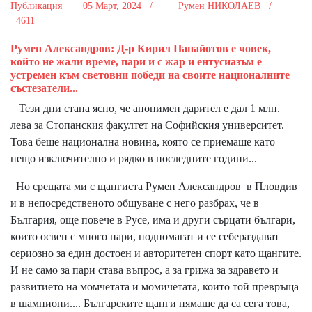
Публикация
05 Март, 2024 /
Румен НИКОЛАЕВ /
4611
Румен Александров: Д-р Кирил Панайотов е човек,
който не жали време, пари и с жар и ентусиазъм е
устремен към световни победи на своите националните
състезатели...
Тези дни стана ясно, че анонимен дарител е дал 1 млн.
лева за Стопанския факултет на Софийския университет.
Това беше национална новина, която се приемаше като
нещо изключително и рядко в последните години...
Но срещата ми с щангиста Румен Александров в Пловдив
и в непосредственото общуване с него разбрах, че в
България, още повече в Русе, има и други сърцати българи,
които освен с много пари, подпомагат и се себераздават
сериозно за един достоен и авторитетен спорт като щангите.
И не само за пари става въпрос, а за грижа за здравето и
развитието на момчетата и момичетата, които той превръща
в шампиони.... Българските щанги нямаше да са сега това,