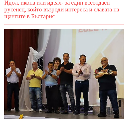
Идол, икона или идеал- за един всеотдаен
русенец, който възроди интереса и славата на
щангите в България