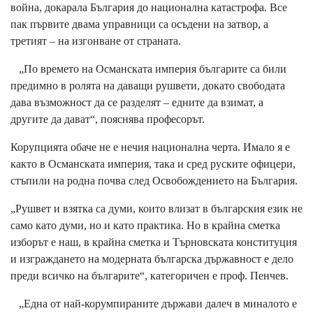
война, докарала България до национална катастрофа. Все
пак първите двама управници са осъдени на затвор, а
третият – на изгонване от страната.
„По времето на Османската империя българите са били
предимно в ролята на даващи рушвети, докато свободата
дава възможност да се разделят – едните да взимат, а
другите да дават“, пояснява професорът.
Корупцията обаче не е нечия национална черта. Имало я е
както в Османската империя, така и сред руските офицери,
стъпили на родна почва след Освобождението на България.
„Рушвет и взятка са думи, които влизат в българския език не
само като думи, но и като практика. Но в крайна сметка
изборът е наш, в крайна сметка и Търновската конституция
и изграждането на модерната българска държавност е дело
преди всичко на българите“, категоричен е проф. Пенчев.
„Една от най-корумпираните държави далеч в миналото е