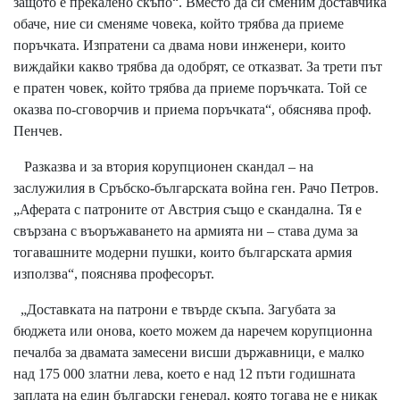
защото е прекалено скъпо“. Вместо да си сменим доставчика
обаче, ние си сменяме човека, който трябва да приеме
поръчката. Изпратени са двама нови инженери, които
виждайки какво трябва да одобрят, се отказват. За трети път
е пратен човек, който трябва да приеме поръчката. Той се
оказва по-сговорчив и приема поръчката“, обяснява проф.
Пенчев.
Разказва и за втория корупционен скандал – на
заслужилия в Сръбско-българската война ген. Рачо Петров.
„Аферата с патроните от Австрия също е скандална. Тя е
свързана с въоръжаването на армията ни – става дума за
тогавашните модерни пушки, които българската армия
използва“, пояснява професорът.
„Доставката на патрони е твърде скъпа. Загубата за
бюджета или онова, което можем да наречем корупционна
печалба за двамата замесени висши държавници, е малко
над 175 000 златни лева, което е над 12 пъти годишната
заплата на един български генерал, която тогава не е никак