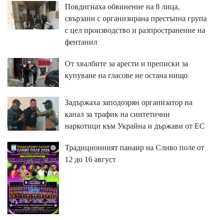
Повдигнаха обвинение на 8 лица,
свързани с организирана престъпна група
с цел производство и разпространение на
фентанил
От хвалбите за арести и преписки за
купуване на гласове не остана нищо
Задържаха заподозрян организатор на
канал за трафик на синтетични
наркотици към Украйна и държави от ЕС
Традиционният панаир на Сливо поле от
12 до 16 август