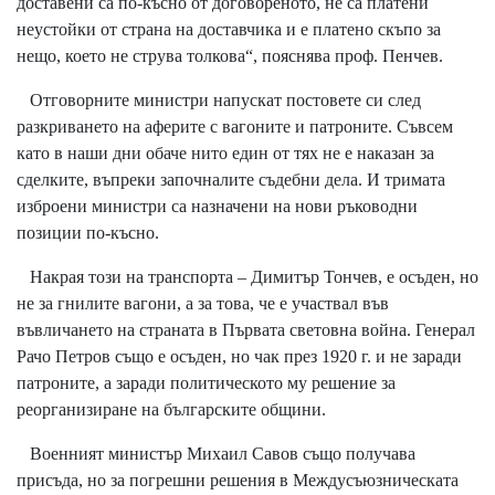
доставени са по-късно от договореното, не са платени
неустойки от страна на доставчика и е платено скъпо за
нещо, което не струва толкова“, пояснява проф. Пенчев.
Отговорните министри напускат постовете си след
разкриването на аферите с вагоните и патроните. Съвсем
като в наши дни обаче нито един от тях не е наказан за
сделките, въпреки започналите съдебни дела. И тримата
изброени министри са назначени на нови ръководни
позиции по-късно.
Накрая този на транспорта – Димитър Тончев, е осъден, но
не за гнилите вагони, а за това, че е участвал във
въвличането на страната в Първата световна война. Генерал
Рачо Петров също е осъден, но чак през 1920 г. и не заради
патроните, а заради политическото му решение за
реорганизиране на българските общини.
Военният министър Михаил Савов също получава
присъда, но за погрешни решения в Междусъюзническата