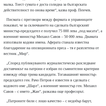
малка. Тоест сумата е доста солидна за българската
действителност по онова време“, казва проф. Пенчев.
Писмата с преговори между фирмата и управниците
показват, че за сключването на сделката българският
министър-председател е получил 75 000 лева „под масата“, а
военният министър Михаил Савов – 50 000 лева. Двамата
използвали кодови имена. Аферата станала известна
благодарение на опозиционната преса – тя е разплетена от
вестник „Мир“.
„Според публикуваното журналистическо разследване
доставчикът на патрони е избран по съмнителни критерии
измежду общо трима кандидати. Тогавашният министър-
председател ген. Рачо Петров е известен в сделката с
кодовото име „Шарл“, а военният министър ген. Михаил
Савов – с името „Жан“, разказва още професорът.
„Патроните били с лошо качество – с недобър барут,