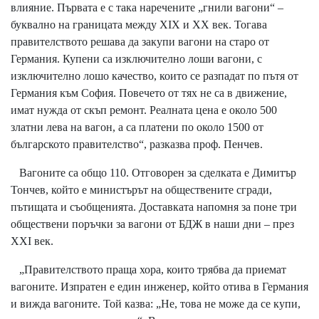
влияние. Първата е с така наречените „гнили вагони“ –
буквално на границата между XIX и XX век. Тогава
правителството решава да закупи вагони на старо от
Германия. Купени са изключително лоши вагони, с
изключително лошо качество, които се разпадат по пътя от
Германия към София. Повечето от тях не са в движение,
имат нужда от скъп ремонт. Реалната цена е около 500
златни лева на вагон, а са платени по около 1500 от
българското правителство“, разказва проф. Пенчев.
Вагоните са общо 110. Отговорен за сделката е Димитър
Тончев, който е министърът на обществените сгради,
пътищата и съобщенията. Доставката напомня за поне три
обществени поръчки за вагони от БДЖ в наши дни – през
XXI век.
„Правителството праща хора, които трябва да приемат
вагоните. Изпратен е един инженер, който отива в Германия
и вижда вагоните. Той казва: „Не, това не може да се купи,