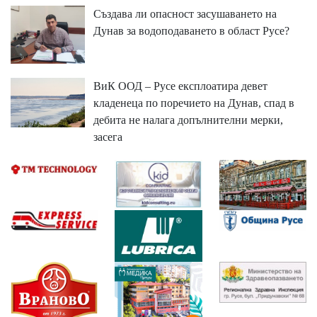
Създава ли опасност засушаването на
Дунав за водоподаването в област Русе?
ВиК ООД – Русе експлоатира девет
кладенеца по поречието на Дунав, спад в
дебита не налага допълнителни мерки,
засега