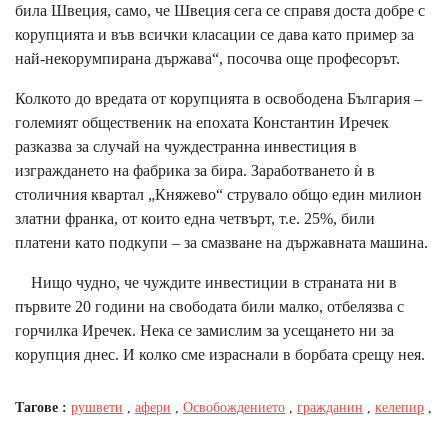
била Швеция, само, че Швеция сега се справя доста добре с
корупцията и във всички класации се дава като пример за
най-некорумпирана държава“, посочва още професорът.
Колкото до вредата от корупцията в освободена България –
големият общественик на епохата Константин Иречек
разказва за случай на чуждестранна инвестиция в
изграждането на фабрика за бира. Заработването ѝ в
столичния квартал „Княжево“ струвало общо един милион
златни франка, от които една четвърт, т.е. 25%, били
платени като подкупи – за смазване на държавната машина.
Нищо чудно, че чуждите инвестиции в страната ни в
първите 20 години на свободата били малко, отбелязва с
горчилка Иречек. Нека се замислим за усещането ни за
корупция днес. И колко сме израснали в борбата срещу нея.
Тагове :
рушвети
,
афери
,
Освобождението
,
гражданин
,
келепир
,