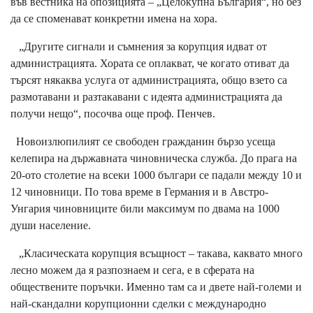
във вестника на опозицията – „Целокупна България“, но без
да се споменават конкретни имена на хора.
„Другите сигнали и съмнения за корупция идват от
администрацията. Хората се оплакват, че когато отиват да
търсят някаква услуга от администрацията, общо взето са
размотавани и разтакавани с идеята администрацията да
получи нещо“, посочва още проф. Пенчев.
Новоизлюпилият се свободен гражданин бързо усеща
келепира на държавната чиновническа служба. До прага на
20-ото столетие на всеки 1000 българи се падали между 10 и
12 чиновници. По това време в Германия и в Австро-
Унгария чиновниците били максимум по двама на 1000
души население.
„Класическата корупция всъщност – такава, каквато много
лесно можем да я разпознаем и сега, е в сферата на
обществените поръчки. Именно там са и двете най-големи и
най-скандални корупционни сделки с международно