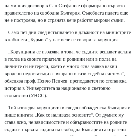
на мирния договор в Сан Стефано е сформирано първото
правителство на свободна България. Съдебната палата още
не е построена, но в страната вече работят мирови съдии.
Само пет дни след встъпването в длъжност на министрите
в кабинета „Бурмов“ у нас вече се говори за корупция.
„Корупцията се изразява в това, че съдиите решават делата
в полза на своите приятели и роднини или в полза на
личните си интереси, което е много ясна заявка какви
вродени недостатъци са вкарани в тази съдебна система“,
обяснява проф. Пенчо Пенчев, преподавател по стопанска
история в Университета за национално и световно
стопанство (УНСС).
Той изследва корупцията в следосвобожденска България и
пише книгата „Как се наливаха основите“. От думите му
става ясно, че зависимостите и обвързаностите на родните
съдии в първата година на свободна България са отразени