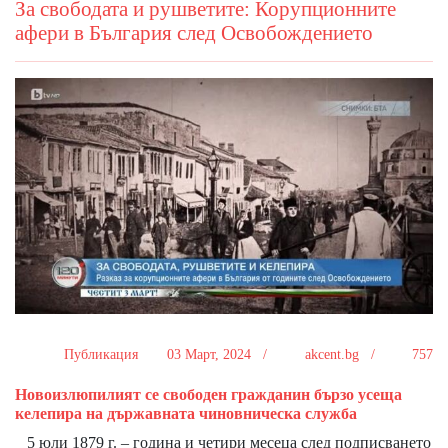
За свободата и рушветите: Корупционните
афери в България след Освобождението
Публикация
03 Март, 2024 /
akcent.bg /
757
Новоизлюпилият се свободен гражданин бързо усеща
келепира на държавната чиновническа служба
5 юли 1879 г. – година и четири месеца след подписването