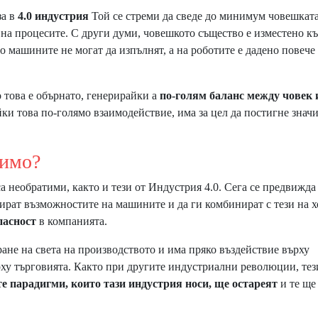
за в
4.0 индустрия
Той се стреми да сведе до минимум човешкат
 на процесите. С други думи, човешкото същество е изместено к
о машините не могат да изпълнят, а на роботите е дадено повече
 това е обърнато, генерирайки a
по-голям баланс между човек 
йки това по-голямо взаимодействие, има за цел да постигне знач
мо?
 необратими, както и тези от Индустрия 4.0. Сега се предвижда
ират възможностите на машините и да ги комбинират с тези на х
пасност
в компанията.
ане на света на производството и има пряко въздействие върху
рху търговията. Както при другите индустриални революции, тез
е парадигми, които тази индустрия носи, ще остареят
и те ще