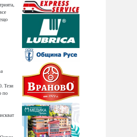
трията,
все
нещо
ва
0. Тези
о по
зискват