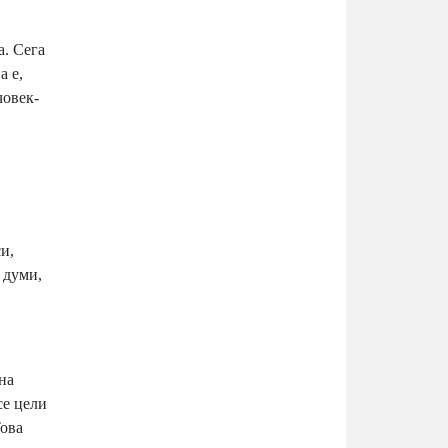
а. Сега
а е,
човек-
и,
 думи,
на
се цели
Това