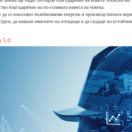
ни линии ще бъдат по-бързи благодарение на новите технологии.
ство благодарение на по-голямата намеса на човека.
е да се използват възобновяеми енергии и производствената вери
есурси, да намали емисиите на отпадъци и да създаде по-устойчи
5.0