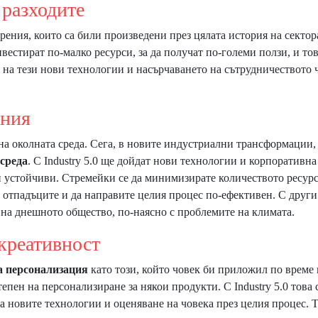
зходите
рения, които са били произведени през цялата история на сектор
вестират по-малко ресурси, за да получат по-големи ползи, и тов
о на тези нови технологии и насърчаването на сътрудничеството 
ния
а околната среда. Сега, в новите индустриални трансформации,
 среда
. С Industry 5.0 ще дойдат нови технологии и корпоративна
и устойчиви. Стремейки се да минимизирате количеството ресурс
 отпадъците и да направите целия процес по-ефективен. С други
а на днешното общество, по-наясно с проблемите на климата.
еативност
а персонализация
като този, който човек би приложил по време 
епен на персонализиране за някои продукти. С Industry 5.0 това 
на новите технологии и оценяване на човека през целия процес. 