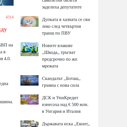
самолетни билети
заделиха депутатите
4314
Дупката в хазната се сви
леко след четвъртия
жду
транш по ПВУ
 БВП на
Новите влакове
а в
,,Шкода,, тръгват
я 4.0.
предсрочно по жп
мрежата
Скандалът ,,Боташ,,
една
гръмна с нова сила
ДСК и УниКредит
машина.
изнесоха над € 500 млн.
в Унгария и Италия
Държавата иска ,,Еконт,,