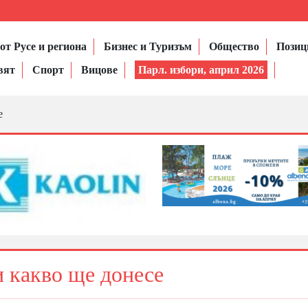
от Русе и региона
Бизнес и Туризъм
Общество
Позиц
вят
Спорт
Вицове
Парл. избори, април 2026
е
и какво ще донесе