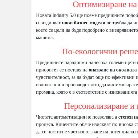
Оптимизиране на ра
Новата Industry 5.0 ще поеме предишните подоб
се издирват
нови бизнес модели
че трябва да ин
което се цели да бъде подобрено с внедряванет
машина.
По-екологични реше
Предишните парадигми нанесоха големи щети н
приоритет се поставя на
опазване на околната
чувствителност, за да бъдат още по-ефективни 
използвани в производството, да минимизирате
промяна, която е в съответствие с изискваният
Персонализиране и кр
Чистата автоматизация не позволява a
степен н
процеса. Клиентите обаче изискват по-висока ст
да се постигне чрез използване на потенциала 