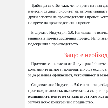
Трябва да се отбележи, че по време на тази фа
намеса и да даде приоритет на автоматизацията
други аспекти на производствения процес, коит
по време на производствения процес.
В случая с Индустрия 5.0
,
Изглежда, че всичко
машина в производствения процес
. Използва
подобрения в производството.
Защо е необходи
Промените, въведени от Индустрия 5.0, вече са
компаниите да могат допълнително да експлоат
за да развиват
ефикасност, устойчивост и безо
Следователно Индустрия 5.0 е начин за разбир
производителността, икономиката, а също и въ
компаниите, които не се адаптират към новит
загубят всяко конкурентно предимство.