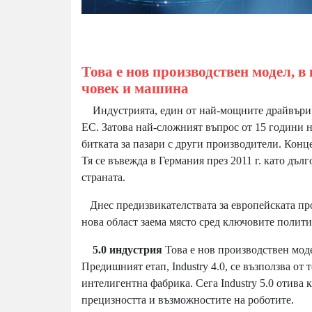
Това е нов производствен модел, 
човек и машина
Индустрията, един от най-мощните драйвъри н
ЕС. Затова най-сложният въпрос от 15 години н
битката за пазари с други производители. Конце
Тя се въвежда в Германия през 2011 г. като дъл
страната.
Днес предизвикателствата за европейската пром
нова област заема място сред ключовите полити
5.0 индустрия
Това е нов производствен моде
Предишният етап, Industry 4.0, се възползва от 
интелигентна фабрика. Сега Industry 5.0 отива 
прецизността и възможностите на роботите.