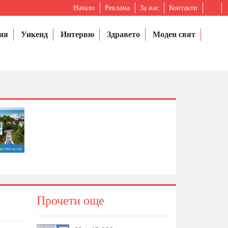
Начало
Реклама
За нас
Контакти
ия
Уикенд
Интервю
Здравето
Моден свят
Прочети още