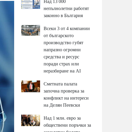
Над 13 000
непълнолетни работят
законно в България
Всеки 3 от 4 компании
от българското
производство губят
напразно огромни
средства и ресурс
поради страх или
неразбиране на AI
Сметната палата
започна проверка за
конфликт на интереси
на Делян Пеевски
Над 1 млн. евро за
обществени поръчки за