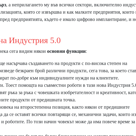
ърз
, а неприлагането му във всички сектори, включително индус
ализацията, която се извършва и как малките предприятия, които 
 пред предприятията, където е имало цифрово имплантиране, и 
ндустрия 5.0
 нека сега видим някои
основни функции
:
0 ще насърчава създаването на продукти с по-висока степен на
изведе безкраен брой различни продукти, сега това, за което ста
птират по-добре към индивидуалните нужди на клиентите.
ти. Тоест помощта на съвместни роботи в тази нова Индустрия 5.
вят ръка за ръка с човешката изобретателност и креативност, кат
ните продукти от предишната точка.
 човека на второстепенна позиция, както някои от предишните
да да се оставят всички повтарящи се, механични задачи, които и
I и роботите. По този начин човекът може да има повече време за