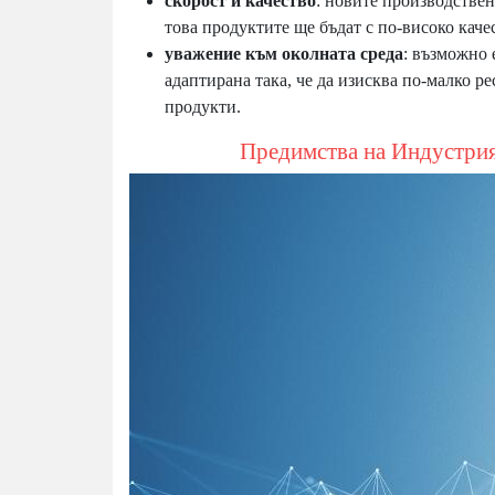
скорост и качество
: новите производстве
това продуктите ще бъдат с по-високо каче
уважение към околната среда
: възможно 
адаптирана така, че да изисква по-малко р
продукти.
Предимства на Индустрия 