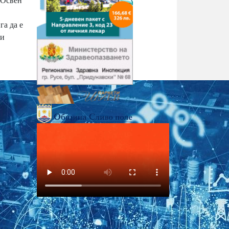
 Освен
га да е
ви