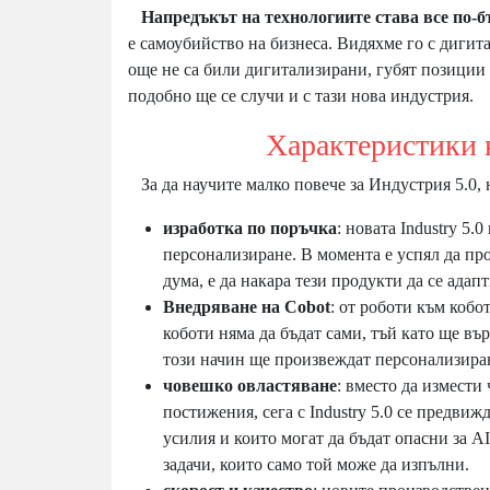
Напредъкът на технологиите става все по-б
е самоубийство на бизнеса. Видяхме го с дигит
още не са били дигитализирани, губят позиции
подобно ще се случи и с тази нова индустрия.
Характеристики на И
За да научите малко повече за Индустрия 5.0,
изработка по поръчка
: новата Industry 5.
персонализиране. В момента е успял да про
дума, е да накара тези продукти да се ада
Внедряване на Cobot
: от роботи към кобо
коботи няма да бъдат сами, тъй като ще вър
този начин ще произвеждат персонализира
човешко овластяване
: вместо да измести
постижения, сега с Industry 5.0 се предвиж
усилия и които могат да бъдат опасни за A
задачи, които само той може да изпълни.