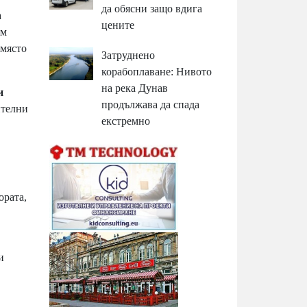
да обясни защо вдига
а
цените
ъм
 място
Затруднено
корабоплаване: Нивото
на река Дунав
и
продължава да спада
ителни
екстремно
ората,
и