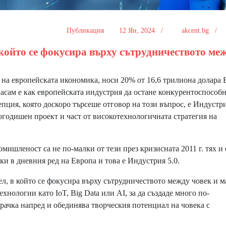
Публикация
12 Ян, 2024 /
akcent.bg /
в който се фокусира върху сътрудничеството ме
а европейската икономика, носи 20% от 16,6 трилиона долара
асам е как европейската индустрия да остане конкурентоспособн
пция, която доскоро търсеше отговор на този въпрос, е Индустри
гогодишен проект и част от високотехнологичната стратегия на
ишленост са не по-малки от тези през кризисната 2011 г. тях и 
ки в дневния ред на Европа и това е Индустрия 5.0.
л, в който се фокусира върху сътрудничеството между човек и 
технологии като IoT, Big Data или AI, за да създаде много по-
крачка напред и обединява творческия потенциал на човека с