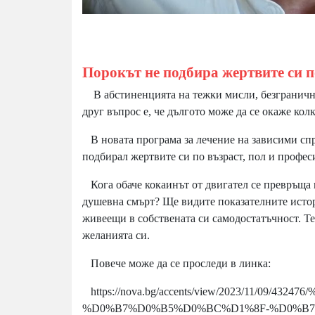
Порокът не подбира жертвите си п
В абстиненцията на тежки мисли, безгранични
друг въпрос е, че дългото може да се окаже ко
В новата програма за лечение на зависими спра
подбирал жертвите си по възраст, пол и професи
Кога обаче кокаинът от двигател се превръща 
душевна смърт? Ще видите показателните истори
живеещи в собствената си самодостатъчност. Те
желанията си.
Повече може да се проследи в линка:
https://nova.bg/accents/view/2023/11/09
%D0%B7%D0%B5%D0%BC%D1%8F-%D0%B7