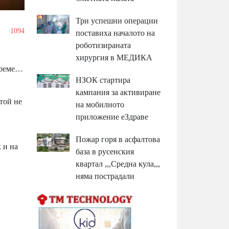
Три успешни операции
1094
поставиха началото на
роботизираната
хирургия в МЕДИКА
време…
НЗОК стартира
кампания за активиране
той не
на мобилното
приложение еЗдраве
Пожар горя в асфалтова
 и на
база в русенския
квартал ,,,Средна кула,,,
няма пострадали