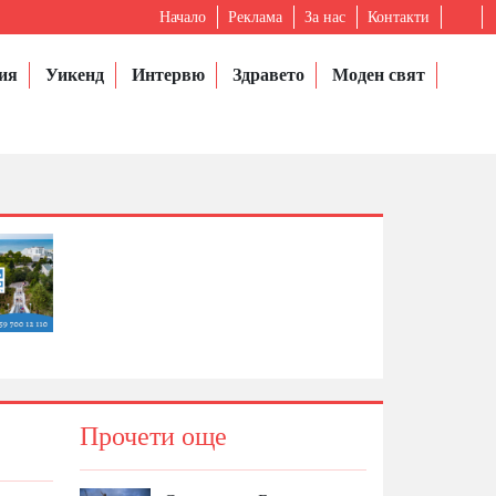
Начало
Реклама
За нас
Контакти
ия
Уикенд
Интервю
Здравето
Моден свят
Прочети още