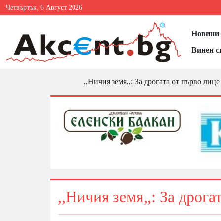
Четвъртък, 6 Август 2026
Новини 
Винен с
,,Ничия земя,,: За дрогата от първо лице
,,Ничия земя,,: За дрога