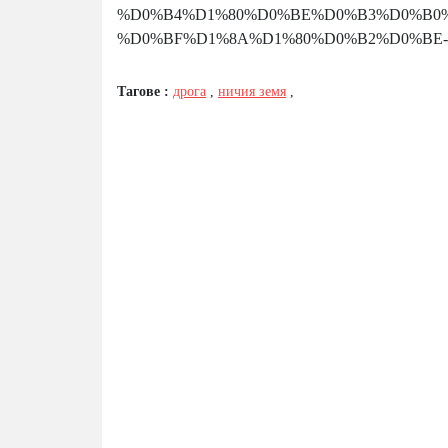
%D0%B4%D1%80%D0%BE%D0%B3%D0%B0%
%D0%BF%D1%8A%D1%80%D0%B2%D0%BE-
Тагове :
дрога
,
ничия земя
,