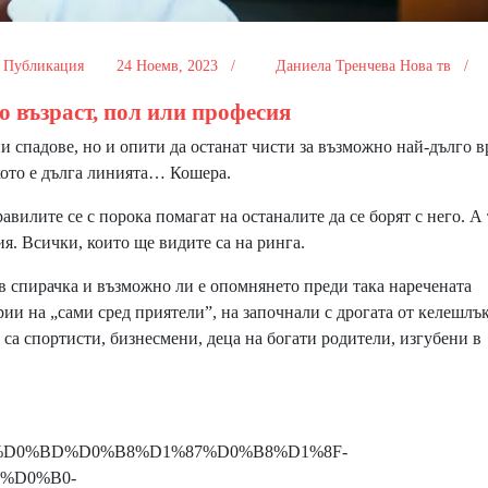
Публикация
24 Ноемв, 2023 /
Даниела Тренчева Нова тв /
о възраст, пол или професия
 спадове, но и опити да останат чисти за възможно най-дълго 
лкото е дълга линията… Кошера.
вилите се с порока помагат на останалите да се борят с него. А 
я. Всички, които ще видите са на ринга.
в спирачка и възможно ли е опомнянето преди така наречената
и на „сами сред приятели”, на започнали с дрогата от келешлък
 са спортисти, бизнесмени, деца на богати родители, изгубени в
/432476/%D0%BD%D0%B8%D1%87%D0%B8%D1%8F-
%D0%B0-