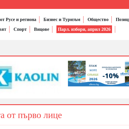
от Русе и региона
Бизнес и Туризъм
Общество
Позиц
вят
Спорт
Вицове
Парл. избори, април 2026
та от първо лице