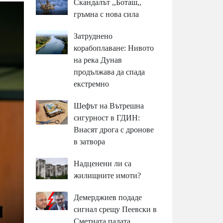
Скандалът ,,Боташ,,
гръмна с нова сила
Затруднено
корабоплаване: Нивото
на река Дунав
продължава да спада
екстремно
Шефът на Вътрешна
сигурност в ГДИН:
Внасят дрога с дронове
в затвора
Надценени ли са
жилищните имоти?
Демерджиев подаде
сигнал срещу Пеевски в
Сметната палата