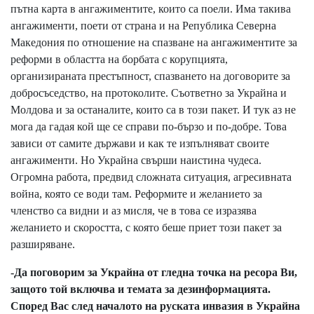
пътна карта в ангажиментите, които са поели. Има такива
ангажименти, поети от страна и на Република Северна
Македония по отношение на спазване на ангажиментите за
реформи в областта на борбата с корупцията,
организираната престъпност, спазването на договорите за
добросъседство, на протоколите. Съответно за Украйна и
Молдова и за останалите, които са в този пакет. И тук аз не
мога да гадая кой ще се справи по-бързо и по-добре. Това
зависи от самите държави и как те изпълняват своите
ангажименти. Но Украйна свърши наистина чудеса.
Огромна работа, предвид сложната ситуация, агресивната
война, която се води там. Реформите и желанието за
членство са видни и аз мисля, че в това се изразява
желанието и скоростта, с която беше приет този пакет за
разширяване.
-
Да поговорим за Украйна от гледна точка на ресора Ви,
защото той включва и темата за дезинформацията.
Според Вас след началото на руската инвазия в Украйна