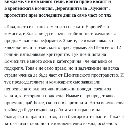
виждаме, че има много теми, които пряко касаят и
Европейската комисия. Дерогацията за „Лукойл“,
протестите през последните дни са само част от тях.
-Това, което е важно за мен и за нас като Европейска
комисия, е България да излъчва стабилност и желание за
продължаване на реформите. Знаете, че имаме няколко
ключови цели и теми, които преследваме. За Шенген от 12
години изпълняваме критериите. Тук позицията на
Комисията е много ясна и категорична - че напълно се
подкрепя. Това е не само право, но и задължение на всяка
страна членка да бъде част от Шенгенското пространство. И
тук председателката и комисарите сме заявявали
непрекъснато във всички възможни поводи, срещи за
ясната, категорична подкрепа. Имаме също предстоящо
приемане, дай Боже, скоро и в еврозоната. Но за всичко това
трябва да бъде свършена работата от страна и на
българското правителство, и на българските власти. Така че,
затова тази стабилност е изключително важна, особено в