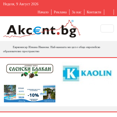
Неделя, 9 Август 2026
Начало
Реклама
За нас
Контакти
Евркомисар Илиана Иванова: Най-важната ми цел е общо европейско
образователно пространство