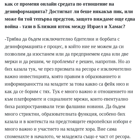
как се променя онлайн средата по отношение на
дезинформацията? Достигнат ли беше някакъв пик, или
може би той тепърва предстои, защото виждаме още една
война - тази в Близкия изток между Израел и Хамас
?
-Трябва да бъдем изключително бдителни и борбата с
дезинформацията е процес, в който ние не можем да си
позволим да изостанем или да предприемем една или две
мерки и да решим, че проблемът е решен, напротив. Но аз
бих казала тук, че през призмата на ресора е изключително
важно инвестицията, която правим в образованието и
информираността на младите за това какво са фейк нюз и
как да се борим с тях. Тук е много важно и отношението ни
към платформите и социалните мрежи, които евентуално
биха разпространявали тези фалшиви новини. Да бъдем
много стриктни, образователната функция, особено бих
казала и в контекста на предстоящите европейски избори е
много важно и участието на младите хора. Вие сама
споменахте в началото, че младежта също е част от ресора.