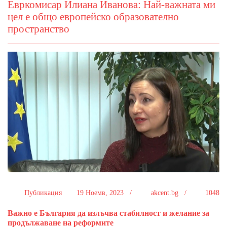
Евркомисар Илиана Иванова: Най-важната ми
цел е общо европейско образователно
пространство
Публикация
19 Ноемв, 2023 /
akcent.bg /
1048
Важно е България да излъчва стабилност и желание за
продължаване на реформите