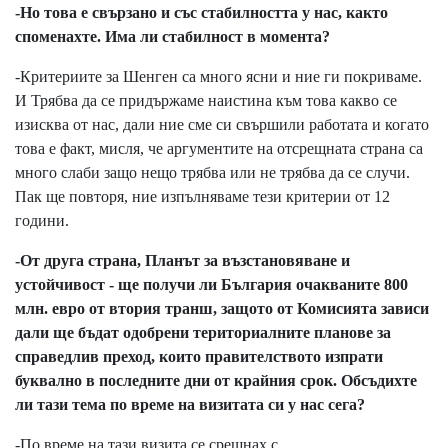
-Но това е свързано и със стабилността у нас, както
споменахте. Има ли стабилност в момента?
-Критериите за Шенген са много ясни и ние ги покриваме.
И Трябва да се придържаме наистина към това какво се
изисква от нас, дали ние сме си свършили работата и когато
това е факт, мисля, че аргументите на отсрещната страна са
много слаби защо нещо трябва или не трябва да се случи.
Пак ще повторя, ние изпълняваме тези критерии от 12
години.
-От друга страна, Планът за възстановяване и
устойчивост - ще получи ли България очакваните 800
млн. евро от втория транш, защото от Комисията зависи
дали ще бъдат одобрени териториалните планове за
справедлив преход, които правителството изпрати
буквално в последните дни от крайния срок. Обсъдихте
ли тази тема по време на визитата си у нас сега?
-По време на тази визита се срещнах с