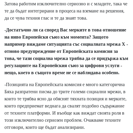
Затова работим изключително сериозно и с младите, така че
те да бъдат интегрирани в процеса на вземане на решения,
да се чува техния глас и те да знаят това.
-Достатъчно ли са според Вас мерките в това отношение
на ниво Европейски съюз към момента? Защото
например виждаме ситуацията със социалната мрежа X -
отново предупреждение от Европейската комисия за
това, че тази социална мрежа трябва да се придържа към
регулациите на Европейския съюз за цифрови услуги -
нещо, което в същото време не се наблюдава особено.
-Позицията на Европейската комисия е много категорична
Бяха разпратени писма до трите големи социални мрежи, в
които те трябва ясно да обяснят тяхната позиция и мерките,
които предприемат веднага да свалят подобно съдържание
от техните платформи. И въобще как виждат своята роля в
този изключително сериозен проблем. Очакваме техните
отговори, които ще бъдат анализирани.