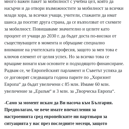
много важен пакет за мобилност с учебна цел, която да
насърчи и да отвори възможностите за мобилност за всички
млади хора, за всички учащи, учители, стажанти да имат
шанса да посетят друга страна, да се възползват от схемите
за мобилност. Повишаваме значително и целите като
процент от учащи до 2030 г. да бъдат доста по-високи от
съществуващите в момента и обръщаме специално
внимание на учителската професия, защото за мен това е
ключов елемент от целия успех. Но за всичко това се
връщаме винаги към основите и подходящото финансиране.
Радвам се, че Европейският парламент и Съветът успяха да
се договорят следващата година парите по „Хоризонт
Европа“ да бъдат увеличени с 85 млн. Имаме 60 млн.
увеличение за „Еразъм“ и 3 млн. за „Творческа Европа“.
-Само за момент искам да Ви насоча към България.
Предполагам, че вече имате впечатления за
настроенията сред европейските ни партньори за
ситуацията у нас през последните месеци, защото