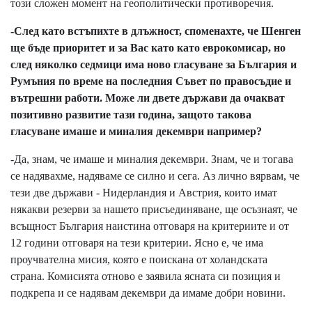
този сложен момент на геополитически противоречия.
-След като встъпихте в длъжност, споменахте, че Шенген
ще бъде приоритет и за Вас като като еврокомисар, но
след няколко седмици има ново гласуване за България и
Румъния по време на последния Съвет по правосъдие и
вътрешни работи. Може ли двете държави да очакват
позитивно развитие тази година, защото такова
гласуване имаше и миналия декември например?
-Да, знам, че имаше и миналия декември. Знам, че и тогава
се надявахме, надяваме се силно и сега. Аз лично вярвам, че
тези две държави - Нидерландия и Австрия, които имат
някакви резерви за нашето присъединяване, ще осъзнаят, че
всъщност България наистина отговаря на критериите и от
12 години отговаря на тези критерии. Ясно е, че има
проучвателна мисия, която е поискана от холандската
страна. Комисията отново е заявила ясната си позиция и
подкрепа и се надявам декември да имаме добри новини.