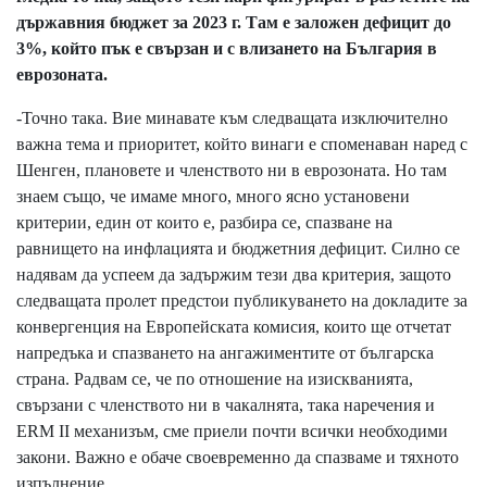
държавния бюджет за 2023 г. Там е заложен дефицит до
3%, който пък е свързан и с влизането на България в
еврозоната.
-Точно така. Вие минавате към следващата изключително
важна тема и приоритет, който винаги е споменаван наред с
Шенген, плановете и членството ни в еврозоната. Но там
знаем също, че имаме много, много ясно установени
критерии, един от които е, разбира се, спазване на
равнището на инфлацията и бюджетния дефицит. Силно се
надявам да успеем да задържим тези два критерия, защото
следващата пролет предстои публикуването на докладите за
конвергенция на Европейската комисия, които ще отчетат
напредъка и спазването на ангажиментите от българска
страна. Радвам се, че по отношение на изискванията,
свързани с членството ни в чакалнята, така наречения и
ERM II механизъм, сме приели почти всички необходими
закони. Важно е обаче своевременно да спазваме и тяхното
изпълнение.