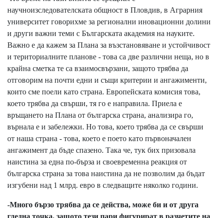
научноизследователската общност в Пловдив, в Аграрния
университет говорихме за регионални иновационни долини
и други важни теми с Българската академия на науките.
Важно е да кажем за Плана за възстановяване и устойчивост
и териториалните планове - това са две различни неща, но в
крайна сметка те са взаимосвързани, защото трябва да
отговорим на почти едни и същи критерии и ангажименти,
които сме поели като страна. Европейската комисия това,
което трябва да свърши, тя го е направила. Приела е
връщането на Плана от българска страна, анализира го,
върнала е и забележки. Но това, което трябва да се свърши
от наша страна - това, което е поето като първоначален
ангажимент да бъде спазено. Така че, тук бих призовала
наистина за една по-бърза и своевременна реакция от
българска страна за това наистина да не позволим да бъдат
изгубени над 1 млрд. евро в следващите няколко години.
-Много бързо трябва да се действа, може би и от друга
гледна точка, защото тези пари фигурират в разчетите на