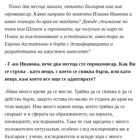
Точно два месеца минаха, откакто България има нов
еврокомисар. Какво направи до момента Илиана Иванова и
какво планира до края на мандата
? Докъде стигнахме по
пътя към Шенген и еврозоната, ще получим ли пари по
Плана за възстановяване и устойчивост, инвестира ли
Европа достатъчно в борба с дезинформацията и
разработката на изкуствен интелект
?
- Г-жо Иванова, вече два месеца сте еврокомисар. Как Ви
се струва - като нещо, с което се свиква бързо, или като
нещо, към което все още се адаптирате?
-Няма много време да се мисли. Трябва да се свиква и да се
действа бързо, защото остава по-малко от година до края на
този мандат. Има много важни неща, които трябва да се
свършат и в сферата на образованието, на науката,
иновациите, изследванията. Така че съм заредена с много
положителен ентусиазъм, особено след посещенията ми в
България с учени, изследователи и млади хора с много