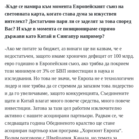
-Къде се намира към момента Европейският съюз на
световната карта, когато става дума за изкуствен
интелект? Достатъчно пари ли се заделят за това според
Вас? И къде в момента се позиционираме спрямо
държави като Китай и Сингапур например?
-Ако ме питате за бюджет, аз винаги ще ви казвам, че е
недостатъчен, защото имаме хроничен дефицит от 100 млрд.
евро годишно в Европейския съюз, ако трябва да покрием
този минимум от 3% от БВП инвестиции в наука и
изследвания. Но това не значи, че Европа не е технологичен
лидер и ние трябва да се стремим да запазим това лидерство
и да го увеличаваме, защото конкуренцията, Съединените
щати и Китай влагат много повече средства, много повече
инвестиции. Затова за тази цел работим изключително
активно с нашите асоциирани партньори. Радвам се, че
следващата година Обединеното кралство ще стане
асоцииран партньор към програма „Хоризонт Европа“.
Водим разговори с Швейцария, Канада, но темата за