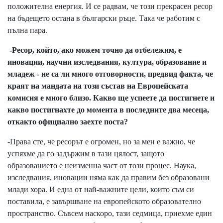
положителна енергия. И се радвам, че този прекрасен ресор
на бъдещето остана в български ръце. Така че работим с
пълна пара.
-Ресор, който, ако можем точно да отбележим, е
иновации, научни изследвания, култура, образование и
младеж - не са ли много отговорности, предвид факта, че
краят на мандата на този състав на Европейската
комисия е много близо. Какво ще успеете да постигнете и
какво постигнахте до момента в последните два месеца,
откакто официално заехте поста?
-Права сте, че ресорът е огромен, но за мен е важно, че
успяхме да го задържим в тази цялост, защото
образованието е неизменна част от този процес. Наука,
изследвания, иновации няма как да правим без образовани
млади хора. И една от най-важните цели, които съм си
поставила, е завършване на европейското образователно
пространство. Съвсем наскоро, тази седмица, приехме един