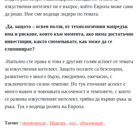
изкуствения интелект не е въпрос, който Европа може сама
да реши. Ние сме водещи лидери по темата.
-Да, защото – освен ползи, от технологичния напредък
има и рискове, които към момента, ако няма достатъчно
инвестиции, както споменавате, как може да се
елиминират?
-Напълно сте права и това е другият голям аспект от темата
за изкуствения интелект. Защото ползите са безспорни,
развитието е много бързо, ежедневно, ежечасно, с
изключително силни темпове. Но тук етичният аспект е
много важен и човешката насоченост и темповете, с които
се развива изкуственият интелект, трябва да вървят ръка за
ръка. Тук е водеща ролята на Европа.
Тагове :
еврокомисар
,
Иванова
,
цел
,
образование
,