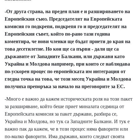
-От друга страна, на преден план е и разширяването на
Европейския съюз. Председателят на Европейската
комисия го подкрепя, подкрепя го и председателят на
Европейския съвет, който по-рано тази година
коментира, че нови членки ще бъдат приети до края на
това десетилетие. Но кои ще са първи - дали ще са
държавите от Западните Балкани, или държави като
Украйна и Молдова например, при които се наблюдава
по-ускорен процес по европейската им интеграция от
гледна точка на това, че този месец Украйна и Молдова
получиха препоръка за начало на преговорите за ЕС.
-Много е важно да кажем историческата роля на този пакет
за разширяване, който беше приет миналата седмица от
Европейската комисия за пакет държави, разбира се,
Украйна и Молдова, но тук са Западните Балкани. И тук е
важно пак да кажем, че в този процес няма фаворити или
по-малко фаворити. Има държави, които следват своята