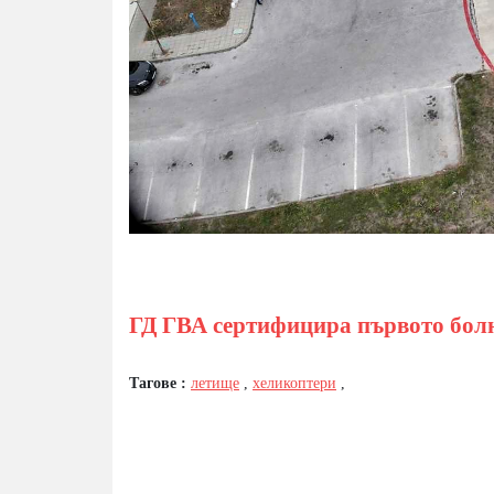
ГД ГВА сертифицира първото бол
Тагове :
летище
,
хеликоптери
,