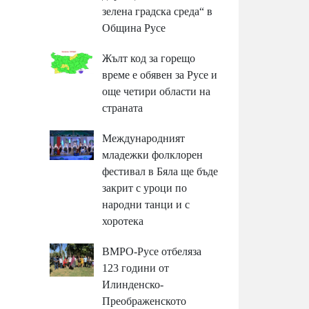
зелена градска среда“ в
Община Русе
Жълт код за горещо
време е обявен за Русе и
още четири области на
страната
Международният
младежки фолклорен
фестивал в Бяла ще бъде
закрит с уроци по
народни танци и с
хоротека
ВМРО-Русе отбеляза
123 години от
Илинденско-
Преображенското