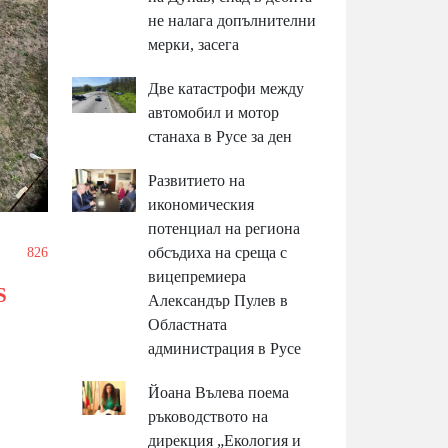
не налага допълнителни
мерки, засега
Две катастрофи между
автомобил и мотор
станаха в Русе за ден
Развитието на
икономическия
потенциал на региона
обсъдиха на среща с
/
826
вицепремиера
S
Александър Пулев в
Областната
администрация в Русе
Йоана Вълева поема
ръководството на
дирекция „Екология и