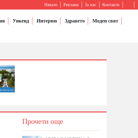
Начало
Реклама
За нас
Контакти
ия
Уикенд
Интервю
Здравето
Моден свят
Прочети още