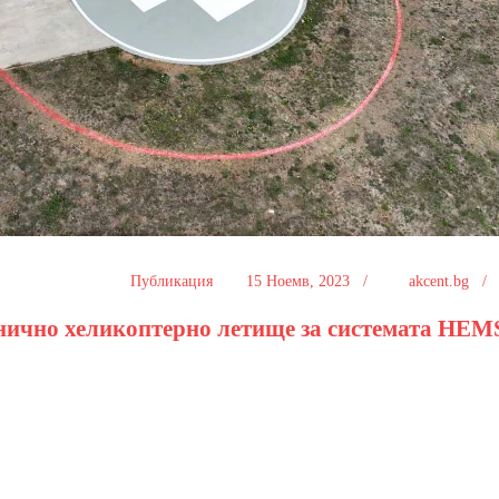
Публикация
15 Ноемв, 2023 /
akcent.bg 
нично хеликоптерно летище за системата HEM