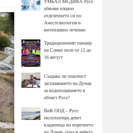
УМБАЛ МЕДИКА Русе
обнови изцяло
отделението си по
Анестезиология и
интензивно лечение
Традиционният панаир
на Сливо поле от 12 до
16 август
Създава ли опасност
засушаването на Дунав
за водоподаването в
област Русе?
ВиК ООД – Русе
експлоатира девет
кладенеца по поречието
на Дунав, спад в дебита