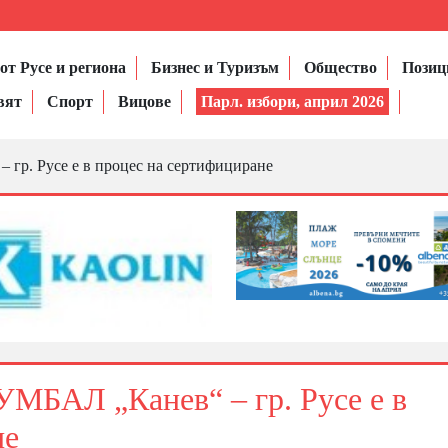
от Русе и региона
Бизнес и Туризъм
Общество
Позиц
вят
Спорт
Вицове
Парл. избори, април 2026
гр. Русе е в процес на сертифициране
УМБАЛ „Канев“ – гр. Русе е в
не