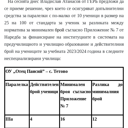
На сесията днес Владислав Атанасов от ГЕРБ предложи да
се приеме решение, чрез което се о
сигуряват допълнителни
средства за паралелки с по-малко от 10 ученици в размер на
25 на 100 от стандарта за ученик за разликата между
норматива за минимален
брой
съгласно Приложение № 7 от
Наредба за финансиране на институциите в системата на
предучилищното и училищно образование и де
й
ствителния
брой на
учениците за учебната 2023/2024 година в следните
неспециализирани училища:
ОУ „Отец Паисий” – с. Тетово
Паралелка
Действителен
Минимален
Разлика до
брой ученици
броя съгласно
минималния
Приложение
брой
№ 7
III
а
4
16
12