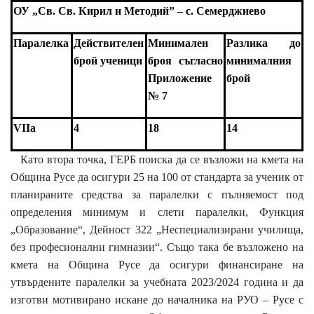
ОУ „Св. Св. Кирил и Методий” – с. Семерджиево
Паралелка
Действителен
Минимален
Разлика до
брой ученици
броя съгласно
минималния
Приложение
брой
№ 7
VII
а
4
18
14
Като втора точка, ГЕРБ поиска да се възложи на кмета на
Община Русе да осигури 25 на 100 от стандарта за ученик от
планираните средства за паралелки с пълняемост под
определения минимум и слети паралелки, Функция
„Образование“, Дейност 322 „Неспециализирани училища,
без професионални гимназии“. Също така бе възложено на
кмета на Община Русе да осигури финансиране на
утвърдените паралелки за учебната 2023/2024 година и да
изготви мотивирано искане до началника на РУО – Русе с