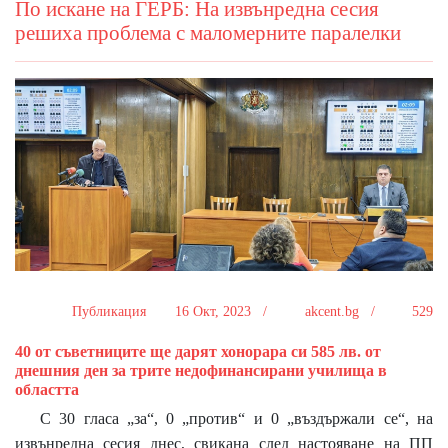
По искане на ГЕРБ: На извънредна сесия
решиха проблема с маломерните паралелки
Публикация
16 Окт, 2023 /
akcent.bg /
529
40 от съветниците ще дарят хонорара си 585 лв. от
днешния ден за трите недофинансирани училища в
областта
С 30 гласа „за“, 0 „против“ и 0 „въздържали се“, на
извънредна сесия днес, свикана след настояване на ПП