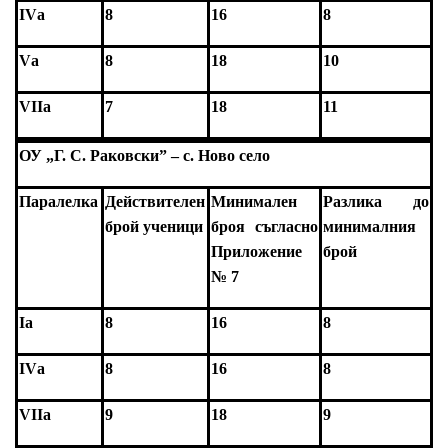
IV
а
8
16
8
V
а
8
18
10
VII
а
7
18
11
ОУ „Г. С. Раковски” – с. Ново село
Паралелка
Действителен
Минимален
Разлика до
брой ученици
броя съгласно
минималния
Приложение
брой
№ 7
I
а
8
16
8
IV
а
8
16
8
VII
а
9
18
9