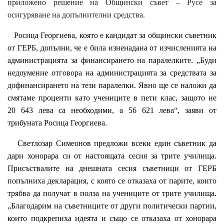
приложено решение на Общински съвет – Русе за
осигуряване на допълнителни средства.
Росица Георгиева, която е кандидат за общински съветник
от ГЕРБ, допълни, че е била изненадана от изчисленията на
администрацията за финансирането на паралелките. „Буди
недоумение отговора на администрацията за средствата за
дофинансирането на тези паралелки. Явно ще се наложи да
смятаме проценти като учениците в пети клас, защото не
20 643 лева са необходими, а 56 621 лева“, заяви от
трибуната Росица Георгиева.
Светлозар Симеонов предложи всеки един съветник да
дари хонорара си от настоящата сесия за трите училища.
Присъствалите на днешната сесия съветници от ГЕРБ
попълниха декларация, с която се отказаха от парите, които
трябва да получат в полза на учениците от трите училища.
„Благодарим на съветниците от други политически партии,
които подкрепиха идеята и също се отказаха от хонорара