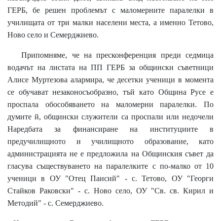
ГЕРБ, бе решен проблемът с маломерните паралелки в
училищата от три малки населени места, а именно Тетово,
Ново село и Семерджиево.
Припомняме, че на пресконференция преди седмица
водачът на листата на ПП ГЕРБ за общински съветници
Алисе Муртезова алармира, че десетки ученици в момента
се обучават незаконосъобразно, тъй като Община Русе е
проспала обособяването на маломерни паралелки. По
думите й, общински служители са проспали или недочели
Наредбата за финансиране на институциите в
предучилищното и училищното образование, като
администрацията не е предложила на Общинския съвет да
гласува съществуването на паралелките с по-малко от 10
ученици в ОУ "Отец Паисий" - с. Тетово, ОУ "Георги
Стайков Раковски" - с. Ново село, ОУ "Св. св. Кирил и
Методий" - с. Семерджиево.