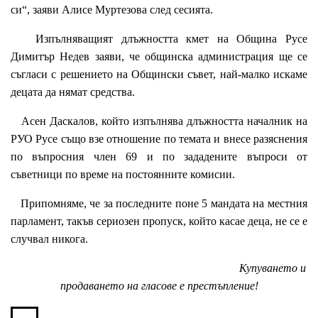
си“, заяви Алисе Муртезова след сесията.
Изпълняващият длъжността кмет на Община Русе
Димитър Недев заяви, че общинска администрация ще се
съгласи с решението на Общински съвет, най-малко искаме
децата да нямат средства.
Асен Даскалов, който изпълнява длъжността началник на
РУО Русе също взе отношение по темата и внесе разяснения
по въпросния член 69 и по зададените въпроси от
съветници по време на постоянните комисии.
Припомняме, че за последните поне 5 мандата на местния
парламент, такъв сериозен пропуск, който касае деца, не се е
случвал никога.
Купуването и
продаването на гласове е престъпление!