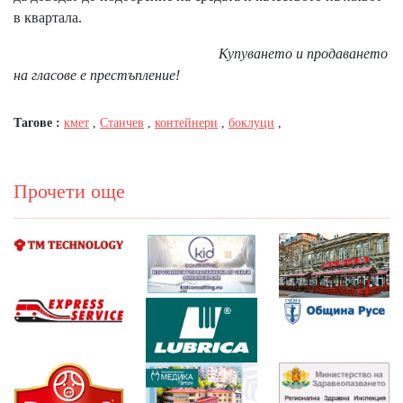
в квартала.
Купуването и продаването
на гласове е престъпление!
Тагове :
кмет
,
Станчев
,
контейнери
,
боклуци
,
Прочети още