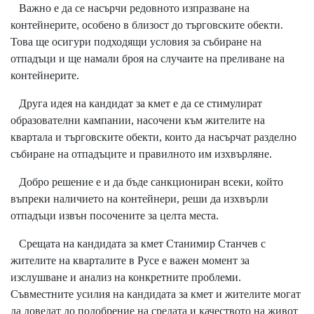
Важно е да се насърчи редовното изпразване на
контейнерите, особено в близост до търговските обекти.
Това ще осигури подходящи условия за събиране на
отпадъци и ще намали броя на случаите на преливане на
контейнерите.
Друга идея на кандидат за кмет е да се стимулират
образователни кампании, насочени към жителите на
квартала и търговските обекти, които да насърчат разделно
събиране на отпадъците и правилното им изхвърляне.
Добро решение е и да бъде санкциониран всеки, който
въпреки наличието на контейнери, реши да изхвърли
отпадъци извън посочените за целта места.
Срещата на кандидата за кмет Станимир Станчев с
жителите на кварталите в Русе е важен момент за
изслушване и анализ на конкретните проблеми.
Съвместните усилия на кандидата за кмет и жителите могат
да доведат до подобрение на средата и качеството на живот