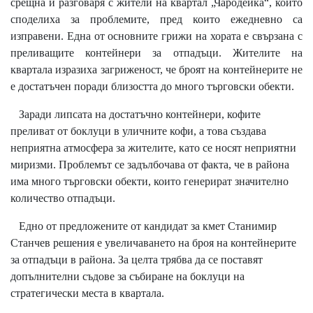
срещна и разговаря с жители на квартал „Чародейка“, които
споделиха за проблемите, пред които ежедневно са
изправени. Една от основните грижи на хората е свързана с
преливащите контейнери за отпадъци. Жителите на
квартала изразиха загриженост, че броят на контейнерите не
е достатъчен поради близостта до много търговски обекти.
Заради липсата на достатъчно контейнери, кофите
преливат от боклуци в уличните кофи, а това създава
неприятна атмосфера за жителите, като се носят неприятни
миризми. Проблемът се задълбочава от факта, че в района
има много търговски обекти, които генерират значително
количество отпадъци.
Едно от предложените от кандидат за кмет Станимир
Станчев решения е увеличаването на броя на контейнерите
за отпадъци в района. За целта трябва да се поставят
допълнителни съдове за събиране на боклуци на
стратегически места в квартала.