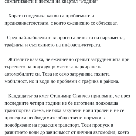
симпатизанти и жители на квартал "Родина".
Хората споделиха какви са проблемите и
предизвикателствата, с които ежедневно се сблъскват.
Сред най-наболелите въпроси са липсата на паркоместа,
трафикът и състоянието на инфраструктурата.
Жителите казаха, че ежедневно срещат затрудненията при
търсенето на подходящо място за паркиране на
автомобилите си. Това не само затруднява тяхната
мобилност, но и води до проблеми с трафика в района.
Кандидатът за кмет Станимир Станчев припомни, че през
последните четири години не бе изготвена подходяща
транспортна схема, не бяха закупени нови тролеи и не се
проведоха необходимите обществени поръчки за
подобряване на градския транспорт. Този пропуск в
развитието води до зависимост от личния автомобил, което