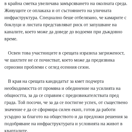
в крайна сметка увеличава замърсяването на околната среда.
Живущите се оплакаха и от състоянието на уличната
инфраструктура. Специално беше отбелязано, че камарите с
боклуци и листата представляват риск от запушване на
каналите, което може да доведе до водоеми при дъждовно
време.
Освен това участниците в срещата изразиха загриженост,
че шахтите не се почистват, което може да предизвика
сериозни проблеми с оглед есенния сезон.
В края на срещата кандидатът за кмет подчерта
необходимостта от промяна и обединение на усилията на
общността, за да се справим с предизвикателствата пред
града. Той посочи, че за да се постигне успех, от съществено
значение е да се сформира силен екип, готов да работи
усърдно за благото на обществото и да предложи решения за
подобряване на инфраструктурата и условията на живот в
кварталите.