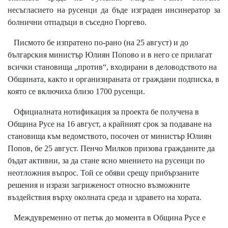
несъгласието на русенци да бъде изграден инсинератор за
болнични отпадъци в съседно Гюргево.
Писмото бе изпратено по-рано (на 25 август) и до
българския министър Юлиян Попово и в него се прилагат
всички становища „против“, входирани в деловодството на
Общината, както и организираната от граждани подписка, в
която се включиха близо 1700 русенци.
Официалната нотификация за проекта бе получена в
Община Русе на 16 август, а крайният срок за подаване на
становища към ведомството, посочен от министър Юлиян
Попов, бе 25 август. Пенчо Милков призова гражданите да
бъдат активни, за да стане ясно мнението на русенци по
неотложния въпрос. Той се обяви срещу прибързаните
решения и изрази загриженост относно възможните
въздействия върху околната среда и здравето на хората.
Междувременно от петък до момента в Община Русе е