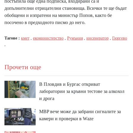
постъпила още една подписка, входирани са и
допълнителни отрицателни становища. Всички те ще бъдат
обобщени и изпратени на министър Попов, както бе
посочено в предходното писмо до него.
Тагове :
кмет
,
екоминистерство
,
Румъния
,
инсенератор
,
Гюргево
,
Прочети още
В Пловдив и Бургас откриват
лаборатории за кръвни тестове за алкохол
и дрога
MBP вeчe мoжe дa зaбpaни cигнaлитe зa
ĸaмepи и пpoвepĸи в Wаzе