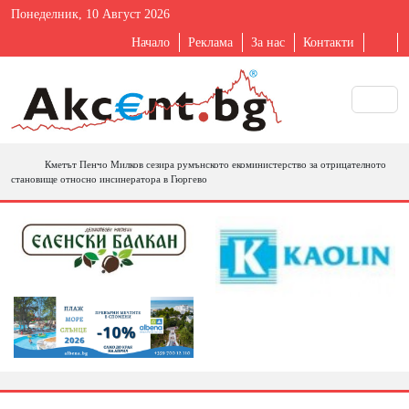
Понеделник, 10 Август 2026
Начало
Реклама
За нас
Контакти
Кметът Пенчо Милков сезира румънското екоминистерство за отрицателното
становище относно инсинератора в Гюргево