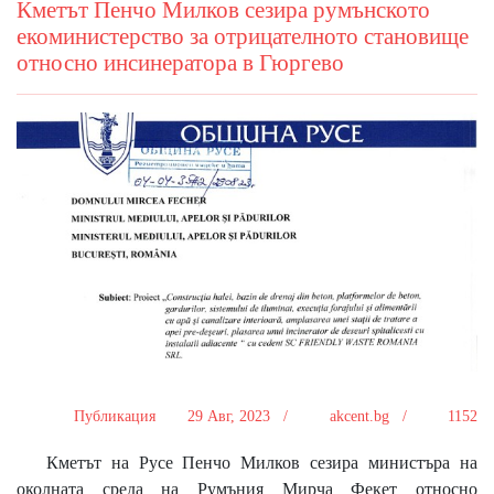
Кметът Пенчо Милков сезира румънското
екоминистерство за отрицателното становище
относно инсинератора в Гюргево
Публикация
29 Авг, 2023 /
akcent.bg /
1152
Кметът на Русе Пенчо Милков сезира министъра на
околната среда на Румъния Мирча Фекет относно