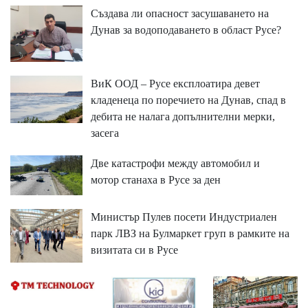
Създава ли опасност засушаването на
Дунав за водоподаването в област Русе?
ВиК ООД – Русе експлоатира девет
кладенеца по поречието на Дунав, спад в
дебита не налага допълнителни мерки,
засега
Две катастрофи между автомобил и
мотор станаха в Русе за ден
Министър Пулев посети Индустриален
парк ЛВЗ на Булмаркет груп в рамките на
визитата си в Русе