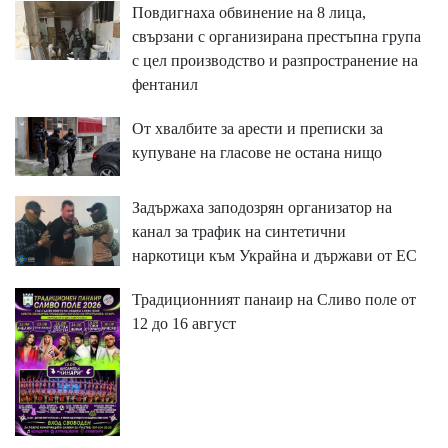
Повдигнаха обвинение на 8 лица,
свързани с организирана престъпна група
с цел производство и разпространение на
фентанил
От хвалбите за арести и преписки за
купуване на гласове не остана нищо
Задържаха заподозрян организатор на
канал за трафик на синтетични
наркотици към Украйна и държави от ЕС
Традиционният панаир на Сливо поле от
12 до 16 август