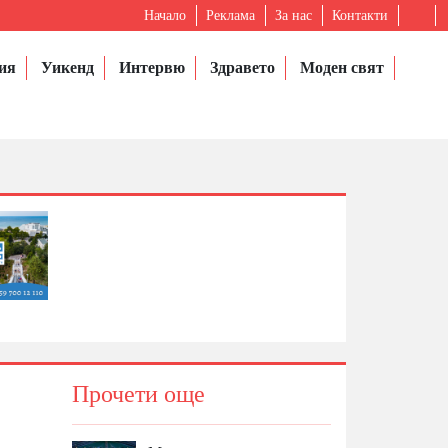
Начало
Реклама
За нас
Контакти
ия
Уикенд
Интервю
Здравето
Моден свят
Прочети още