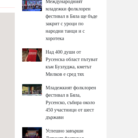
Международният
младежки фолклорен
фестивал в Бяла ще бъде
закрит с уроци по
народни танци и с
хоротека
Над 400 души от
Русенска област пътуват
към Бузлуджа, кметът
Милков е сред тях
Младежкият фолклорен
фестивал в Бяла,
Русенско, събира около
450 участници от шест
държави
Успешно завърши