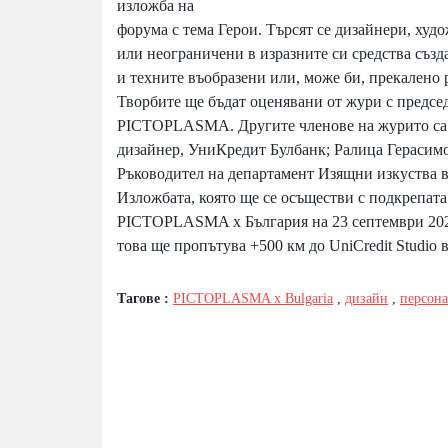
изложба на
форума с тема Герои. Търсят се дизайнери, ху
или неограничени в изразните си средства създ
и техните въобразени или, може би, прекалено р
Творбите ще бъдат оценявани от жури с предсе
PICTOPLASMA. Другите членове на журито са: 
дизайнер, УниКредит Булбанк; Ралица Герасимо
Ръководител на департамент Изящни изкуства в
Изложбата, която ще се осъществи с подкрепат
PICTOPLASMA x България на 23 септември 2023.
това ще пропътува +500 км до UniCredit Studio
Тагове :
PICTOPLASMA x Bulgaria
,
дизайн
,
персон