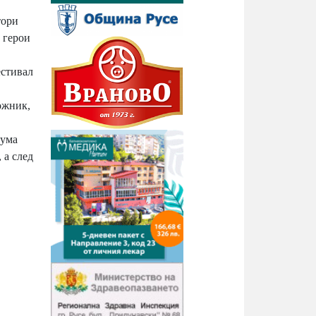
тори
 герои
естивал
ожник,
рума
 а след