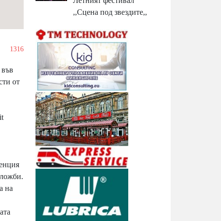
Летният фестивал
,,Сцена под звездите,,
1316
 във
сти от
t
ренция
зложби.
а на
ата