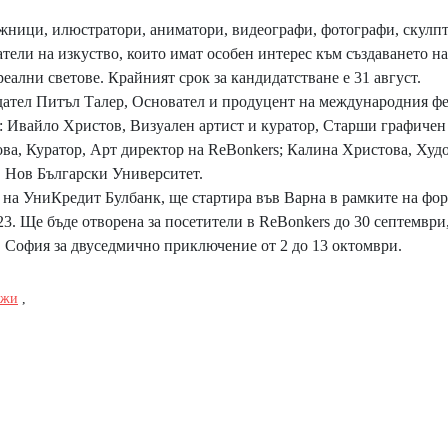
дожници, илюстратори, аниматори, видеографи, фотографи, скулп
атели на изкуство, които имат особен интерес към създаването на
еални светове. Крайният срок за кандидатстване е 31 август.
дател Питъл Талер, Основател и продуцент на международния ф
Ивайло Христов, Визуален артист и куратор, Старши графичен
ва, Куратор, Арт директор на ReBonkers; Калина Христова, Худ
 Нов Български Университет.
а на УниКредит Булбанк, ще стартира във Варна в рамките на фо
 Ще бъде отворена за посетители в ReBonkers до 30 септември,
 в София за двуседмично приключение от 2 до 13 октомври.
ажи
,