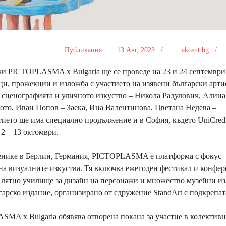
Публикация
13 Авг, 2023 /
akcent.bg /
и PICTOPLASMA x Bulgaria ще се проведе на 23 и 24 септември
и, прожекции и изложба с участието на изявени български арти
, сценографията и уличното изкуство – Никола Радулович, Алина
ото, Иван Попов – Заека, Ина Валентинова, Цветана Недева –
тието ще има специално продължение и в София, където UniCredi
 2 – 13 октомври.
 Денике в Берлин, Германия, PICTOPLASMA е платформа с фокус
 на визуалните изкуства. Тя включва ежегоден фестивал и конфе
 лятно училище за дизайн на персонажи и множество музейни и
гарско издание, организирано от сдружение StandArt с подкрепат
SMA x Bulgaria обявява отворена покана за участие в колективн