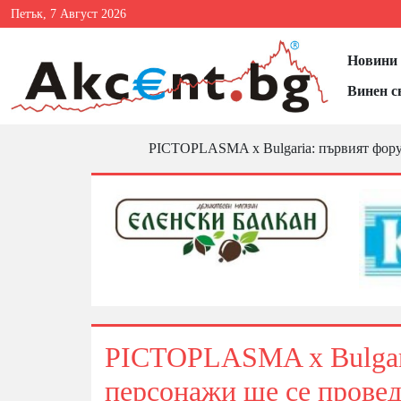
Петък, 7 Август 2026
Новини 
Винен с
PICTOPLASMA x Bulgaria: първият форум
PICTOPLASMA x Bulgari
персонажи ще се провед