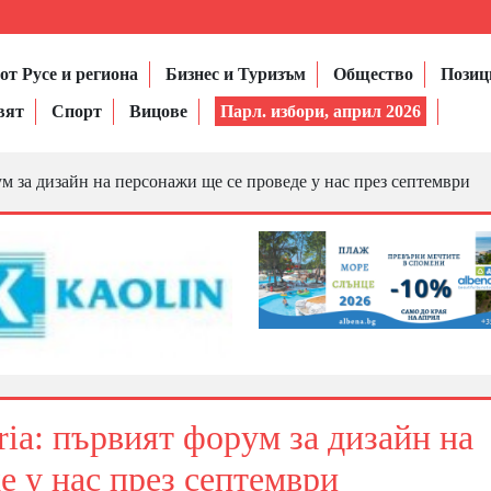
от Русе и региона
Бизнес и Туризъм
Общество
Позиц
вят
Спорт
Вицове
Парл. избори, април 2026
 за дизайн на персонажи ще се проведе у нас през септември
a: първият форум за дизайн на
е у нас през септември