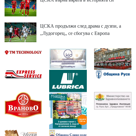
ЦСКА продължи след драма с дузпи, а
,,Лудогорец,, се сбогува с Европа