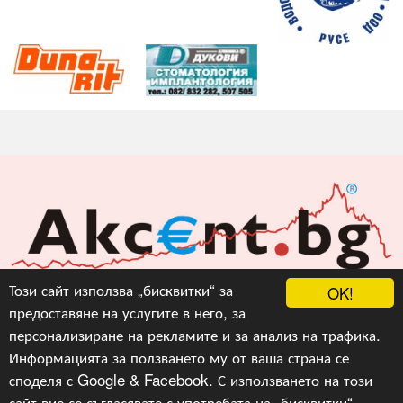
Акцент БГ ЕООД
Този сайт използва „бисквитки“ за
OK!
предоставяне на услугите в него, за
info@akcent.bg
персонализиране на рекламите и за анализ на трафика.
Facebook
Информацията за ползването му от ваша страна се
споделя с Google & Facebook. С използването на този
сайт вие се съгласявате с употребата на „бисквитки“,
Copyright © 2010, 2016, 2018-2022, 2023, v.3.0,
Акцент