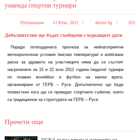
уикенда спортни турнири
Публикация
13 Юли, 2012 /
akcent.bg /
832
Добълнително ще бъдат съобщени следващите дати
Поради потвърдената прогноза за неблагоприятни
метеорологични условия /високи температури/ и избягване
риска за здравето на участниците няма да се състоят
насрочените за 15 и 22 юли 2012 година /неделя/ турнири
по плажен волейбол и футбол на малки врати,
организирани от ГЕРБ – Русе. Допълнително ще бъде
оповестено кога ще се проведат спортните събития, които
са традиционни за структурата на ГЕРБ – Русе.
Прочети още
ЦСКА върна вярата в историята си