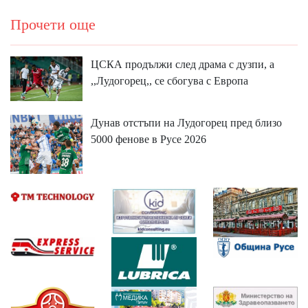
Прочети още
ЦСКА продължи след драма с дузпи, а
,,Лудогорец,, се сбогува с Европа
Дунав отстъпи на Лудогорец пред близо
5000 фенове в Русе 2026