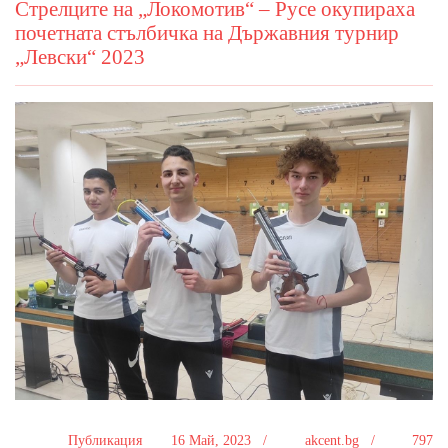
Стрелците на „Локомотив“ – Русе окупираха
почетната стълбичка на Държавния турнир
„Левски“ 2023
Публикация
16 Май, 2023 /
akcent.bg /
797