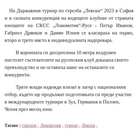
На Държавния турнир по стрелба „Левски“ 2023 в София
и в силната конкуренция на водещите клубове от страната
юношите на СКСС „Локомотив“-Русе - Петър Иванов,
Габриел Дрянков и Дамян Илиев се класираха на първо,
второ и трето място в индивидуалната надпревара.
В коронната си дисциплина 10 метра въздушен
пистолет състезателите на русенския клуб доказаха своето
превъзходство и не оставиха шанс на останалите си
конкуренти.
Трите млади надежди влизат в лагер с националния
отбор, където ще продължат подготовката си преди участие
в международните турнири в Зул, Германия и Пилзен,
Чехия през месец юни.
Тагове :
стрелци
,
Локомотив
,
турнир
,
Левски
,