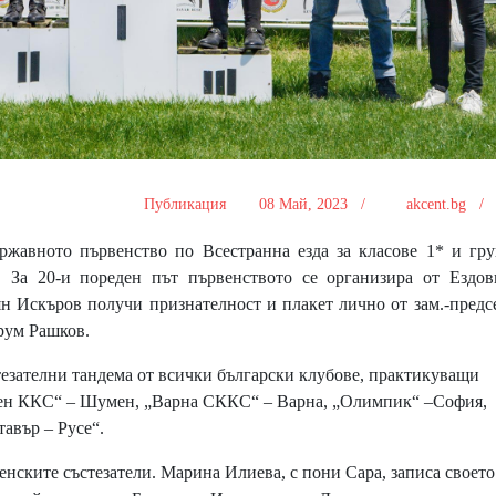
Публикация
08 Май, 2023 /
akcent.bg 
вното първенство по Всестранна езда за класове 1* и гру
. За 20-и пореден път първенството се организира от Ездов
иян Искъров получи признателност и плакет лично от зам.-предс
Крум Рашков.
ателни тандема от всички български клубове, практикуващи
мен ККС“ – Шумен, „Варна СККС“ – Варна, „Олимпик“ –София,
авър – Русе“.
ите състезатели. Марина Илиева, с пони Сара, записа своето