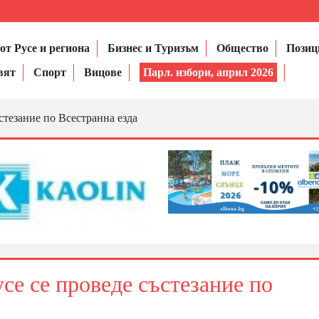
от Русе и региона
Бизнес и Туризъм
Общество
Позиц
вят
Спорт
Вицове
Парл. избори, април 2026
ъстезание по Всестранна езда
усе се проведе състезание по