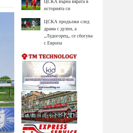
ЦСКА върна вярата в
историята си
ЦСКА продължи след
драма с дузпи, а
,,Лудогорец,, се сбогува
с Европа