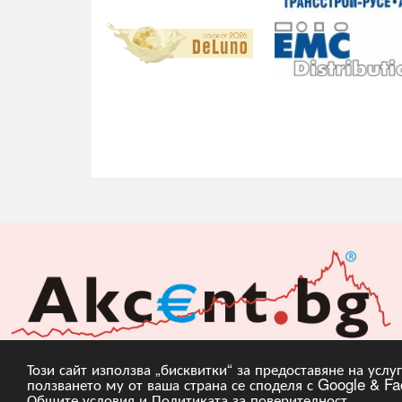
Този сайт използва „бисквитки“ за предоставяне на усл
ползването му от ваша страна се споделя с Google & Fac
Copyright © 2010, 20
Общите условия
и
Политиката за поверителност
.