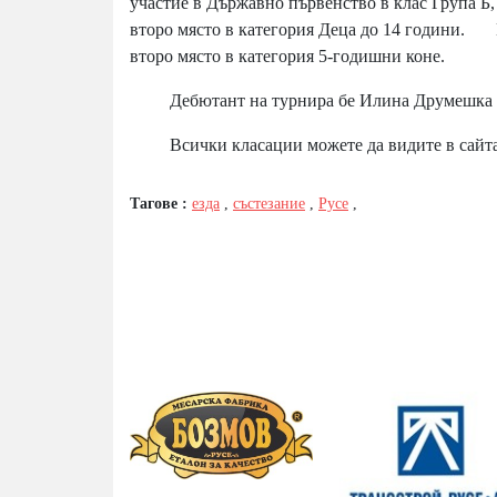
участие в Държавно първенство в клас Група Б,
второ място в категория Деца до 14 години. И
второ място в категория 5-годишни коне.
Дебютант на турнира бе Илина Друмешка от
Всички класации можете да видите в сайта н
Тагове :
езда
,
състезание
,
Русе
,