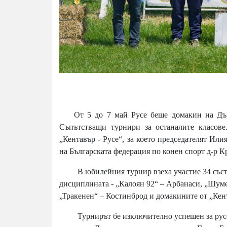
От 5 до 7 май Русе беше домакин на Държа
Съпътстващи турнири за останалите класове
„Кентавър - Русе“, за което председателят Ил
на Българската федерация по конен спорт д-р 
В юбилейния турнир взеха участие 34 състез
дисциплината - „Калоян 92“ – Арбанаси, „Шу
„Тракенен“ – Костинброд и домакините от „Кент
Турнирът бе изключително успешен за русенск