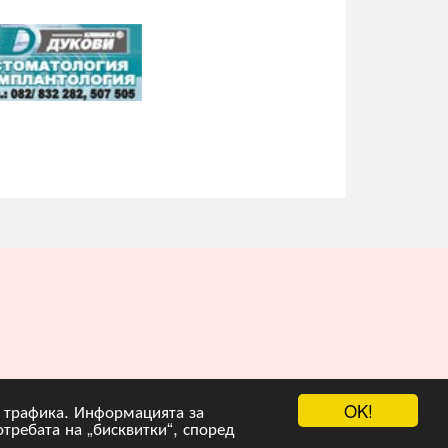
OK!
на трафика. Информацията за
отребата на „бисквитки“, според
рограмиране :
Гейт.БГ