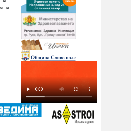
 на
ра на