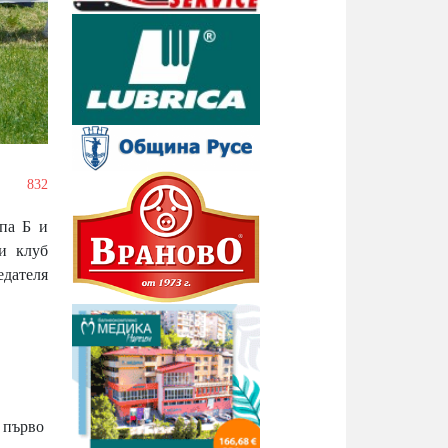
/
832
па Б и
и клуб
едателя
 първо