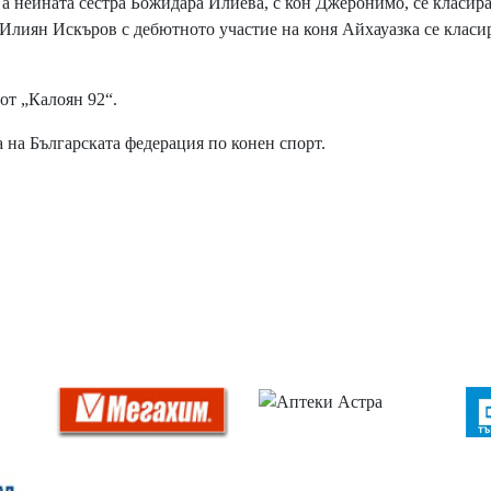
 а нейната сестра Божидара Илиева, с кон Джеронимо, се класира
лиян Искъров с дебютното участие на коня Айхауазка се класи
 „Калоян 92“.
а Българската федерация по конен спорт.