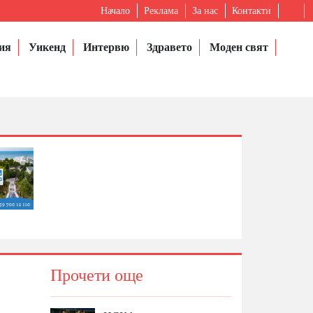
Начало
Реклама
За нас
Контакти
ия
Уикенд
Интервю
Здравето
Моден свят
Прочети още