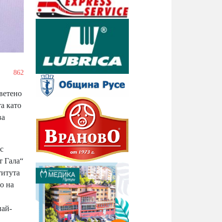
/
862
светено
а като
ва
с
т Гала“
титута
о на
най-