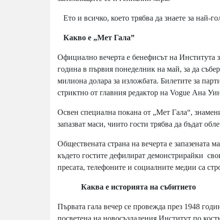
Ето и всичко, което трябва да знаете за най-го
Какво е „Мет Гала”
Официално вечерта е бенефисът на Института з
година в първия понеделник на май, за да събер
милиона долара за изложбата. Билетите за парти
стриктно от главния редактор на Vogue Ана Уи
Освен специална покана от „Мет Гала“, знамен
запазват маси, чиито гости трябва да бъдат обл
Обществената страна на вечерта е запазената ма
където гостите дефилират демонстрирайки свои
пресата, телефоните и социалните медии са стр
Каква е историята на събитието
Първата гала вечер се провежда през 1948 годи
посветена на новосъздадения Институт по кост