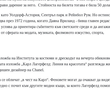
ви дарение за него. Стойноста на билета тогава е била 50 дола
а като Уолдорф-Астория, Сентръл парк и Рейнбол Рум. Но истин
 идва през 1972 година, когато Даяна Вриланд - бивш главен редак
о успява да ориентира събитието към светските среди и да ангаж
т сферата на модата, музиката, филмовото изкуство, спорта,
зложба на Института за костюми и дрескодът на вечерта обикнов
ната изложба „Карл Лагерфелд: Линия на красотата“ разглежда ж
дишен дизайнер на Chanel.
се обличат „в чест на Карл“. Феновете могат да очакват да видя
едно с почит към другите модни къщи, за които Лагерфелд помо