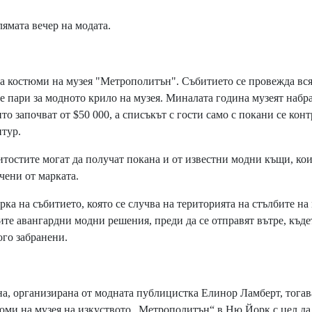
лямата вечер на модата.
а костюми на музея "Метрополитън". Събитието се провежда вс
е пари за модното крило на музея. Миналата година музеят набра
то започват от $50 000, а списъкът с гости само с покани се кон
нтур.
итостите могат да получат покана и от известни модни къщи, ко
ечени от марката.
рка на събитието, която се случва на територията на стълбите на 
те авангардни модни решения, преди да се отправят вътре, къде
ого забранени.
на, организирана от модната публицистка Елинор Ламберт, тогава
юми на музея на изкуството „Метрополитън“ в Ню Йорк с цел да