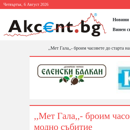
Четвъртък, 6 Август 2026
Новини 
Винен с
,,Мет Гала,,- броим часовете до старта 
,,Мет Гала,,- броим час
модно събитие