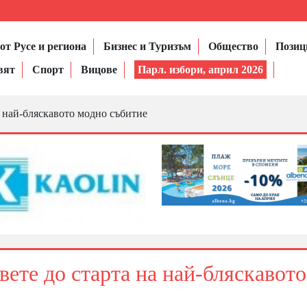
от Русе и региона
Бизнес и Туризъм
Общество
Позиц
вят
Спорт
Вицове
Парл. избори, април 2026
на най-бляскавото модно събитие
овете до старта на най-бляскавото