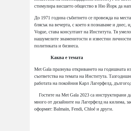
стимулира висшето общество в Ню Йорк да напра
До 1971 година събитието се провежда на мест
блясък на вечерта, с което я познаваме и днес,
Vogue, става консултант на Института. Тя умел
нашумелите знаменитости и известни личности о
политиката и бизнеса.
Каква е темата
Met Gala празнува откриването на годишната и
съответства на темата на Института. Тазгодиш
работата на покойния Карл Лагерфелд, дългого
Гостите на Met Gala 2023 са инструктирани да 
много от дизайните на Лагерфелд на килима, за
оформят: Balmain, Fendi, Chloé и други.