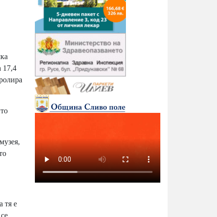
яка
 17,4
тролира
ито
музея,
то
 тя е
 се