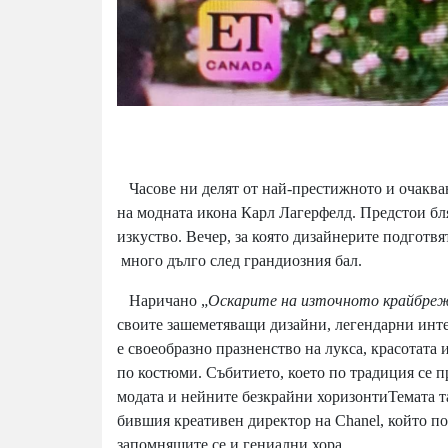
Часове ни делят от най-престижното и очакван
на модната икона Карл Лагерфелд. Предстои бля
изкуство. Вечер, за която дизайнерите подготвя
много дълго след грандиозния бал.
Наричано „
Оскарите на източното крайбре
своите зашеметяващи дизайни, легендарни инте
е своеобразно празненство на лукса, красотат
по костюми. Събитието, което по традиция се п
модата и нейните безкрайни хоризонтиТемата та
бившия креативен директор на Chanel, който поч
запомнящите се и гениални хора.