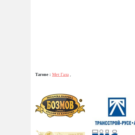
Тагове :
Мет Гала
,