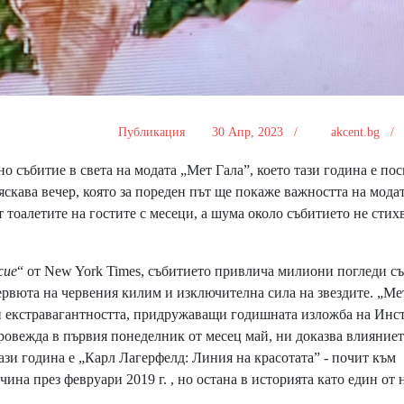
Публикация
30 Апр, 2023 /
akcent.bg 
о събитие в света на модата
„Мет Гала”
, което тази година е по
скава вечер, която за пореден път ще покаже важността на модат
т тоалетите на гостите с месеци, а шума около събитието не стих
жие
“ от New York Times, събитието привлича милиони погледи съ
рвюта на червения килим и изключителна сила на звездите. „Ме
а и екстравагантността, придружаващи годишната изложба на Инс
ровежда в първия понеделник от месец май, ни доказва влияниет
зи година е „Карл Лагерфелд: Линия на красотата” - почит към
ина през февруари 2019 г. , но остана в историята като един от 