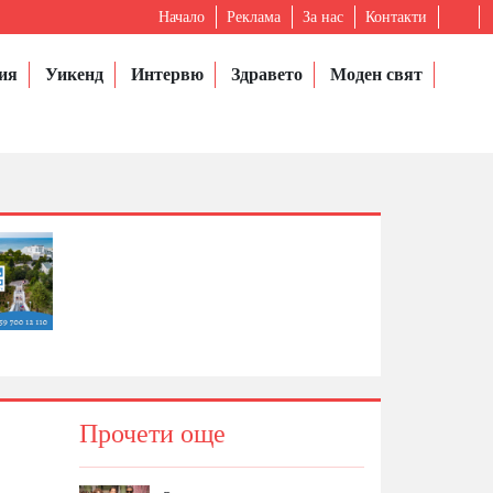
Начало
Реклама
За нас
Контакти
ия
Уикенд
Интервю
Здравето
Моден свят
Прочети още