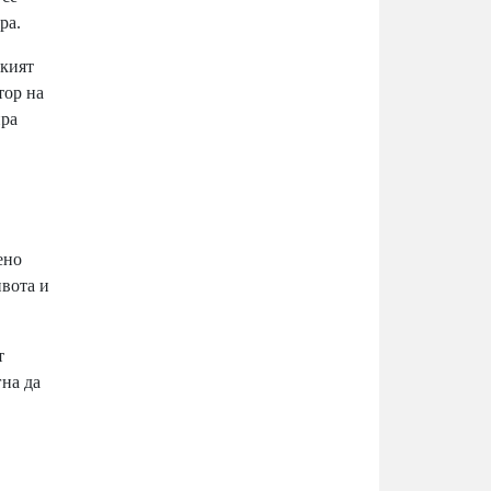
ра.
ският
тор на
ира
ено
ивота и
т
гна да