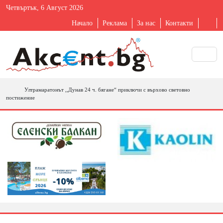
Четвъртък, 6 Август 2026
Начало
Реклама
За нас
Контакти
Ултрамаратонът ,,Дунав 24 ч. бягане“ приключи с върхово световно
постижение