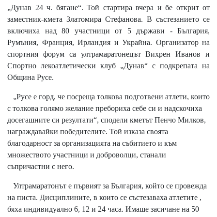
„Дунав 24 ч. бягане“. Той стартира вчера и бе открит от
заместник-кмета Златомира Стефанова. В състезанието се
включиха над 80 участници от 5 държави - България,
Румъния, Франция, Ирландия и Украйна. Организатор на
спортния форум са ултрамаратонецът Вихрен Иванов и
Спортно лекоатлетически клуб „Дунав“ с подкрепата на
Община Русе.
„Русе е горд, че посреща толкова подготвени атлети, които
с толкова голямо желание пребориха себе си и надскочиха
досегашните си резултати“, сподели кметът Пенчо Милков,
награждавайки победителите. Той изказа своята
благодарност за организацията на събитието и към
множеството участници и доброволци, станали
съпричастни с него.
Ултрамаратонът е първият за България, който се провежда
на писта. Дисциплините, в които се състезаваха атлетите ,
бяха индивидуално 6, 12 и 24 часа. Имаше засичане на 50