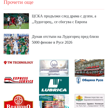
Прочети още
ЦСКА продължи след драма с дузпи, а
,,Лудогорец,, се сбогува с Европа
Дунав отстъпи на Лудогорец пред близо
5000 фенове в Русе 2026