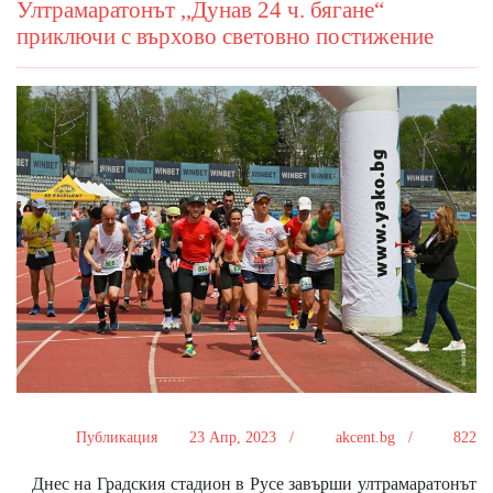
Ултрамаратонът ,,Дунав 24 ч. бягане“
приключи с върхово световно постижение
Публикация
23 Апр, 2023 /
akcent.bg /
822
Днес на Градския стадион в Русе завърши ултрамаратонът