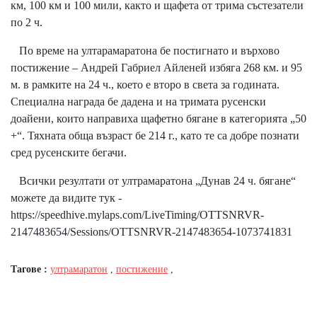
км, 100 км и 100 мили, както и щафета от трима състезатели
по 2 ч.
По време на ултарамаратона бе постигнато и върхово
постижение – Андрей Габриел Айленей избяга 268 км. и 95
м. в рамките на 24 ч., което е второ в света за годината.
Специална награда бе дадена и на тримата русенски
доайени, които направиха щафетно бягане в категорията „50
+“. Тяхната обща възраст бе 214 г., като те са добре познати
сред русенските бегачи.
Всички резултати от ултрамаратона „Дунав 24 ч. бягане“
можете да видите тук -
https://speedhive.mylaps.com/LiveTiming/OTTSNRVR-
2147483654/Sessions/OTTSNRVR-2147483654-1073741831
Тагове :
ултрамаратон
,
постижение
,