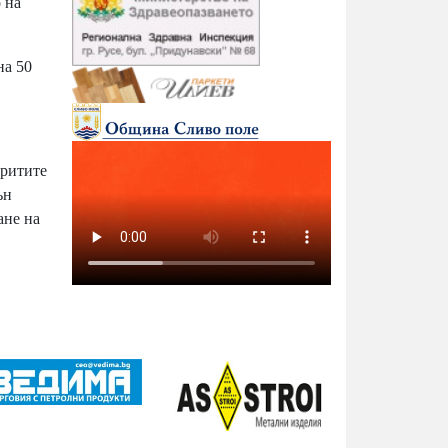
 на
на 50
критите
ън
ане на