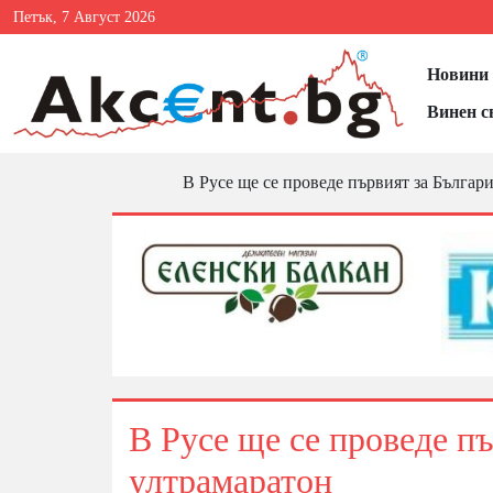
Петък, 7 Август 2026
Новини 
Винен с
В Русе ще се проведе първият за Българ
В Русе ще се проведе пъ
ултрамаратон