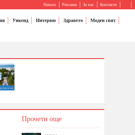
Начало
Реклама
За нас
Контакти
ия
Уикенд
Интервю
Здравето
Моден свят
Прочети още