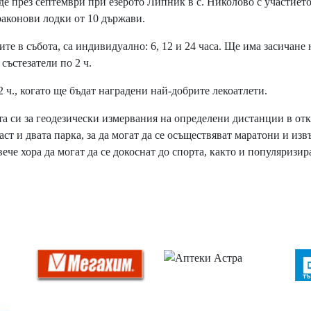
еде през септември при езерото Липник в с. Николово с участието
раконови лодки от 10 държави.
е в събота, са индивидуално: 6, 12 и 24 часа. Ще има засичане 
 състезатели по 2 ч.
ч., когато ще бъдат наградени най-добрите лекоатлети.
 си за геодезически измервания на определени дистанции в от
ст и двата парка, за да могат да се осъществяват маратони и изв
че хора да могат да се докоснат до спорта, както и популяризир