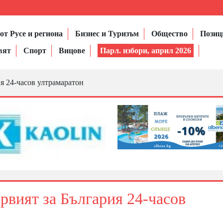
от Русе и региона
Бизнес и Туризъм
Общество
Позиц
вят
Спорт
Вицове
Парл. избори, април 2026
ия 24-часов ултрамаратон
рвият за България 24-часов