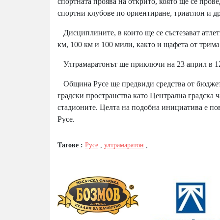
спортната проява на открито, която ще се пров
спортни клубове по ориентиране, триатлон и д
Дисциплините, в които ще се състезават атлетит
км, 100 км и 100 мили, както и щафета от трима
Ултрамаратонът ще приключи на 23 април в 12 
Община Русе ще предвиди средства от бюджета
градски пространства като Централна градска ча
стадионите. Целта на подобна инициатива е пове
Русе.
Тагове :
Русе
,
ултрамаратон
,