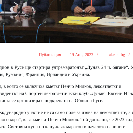
Публикация
19 Апр, 2023 /
akcent.bg 
дион в Русе ще стартира ултрамаратонът „Дунав 24 ч. бягане“. 
рия, Румъния, Франция, Ирландия и Украйна.
 в която се включиха кметът Пенчо Милков, лекоатлетът и
зидентът на Спортен лекоатлетически клуб „Дунав“ Евгени Игн
писта се организира с подкрепата на Община Русе.
дународно участие не са само поле за изява на лекоатлетите, а 
ного хора“, каза кметът Пенчо Милков. Той допълни, че 2023 год
щата Световна купа по кану-каяк маратон в началото на юни и