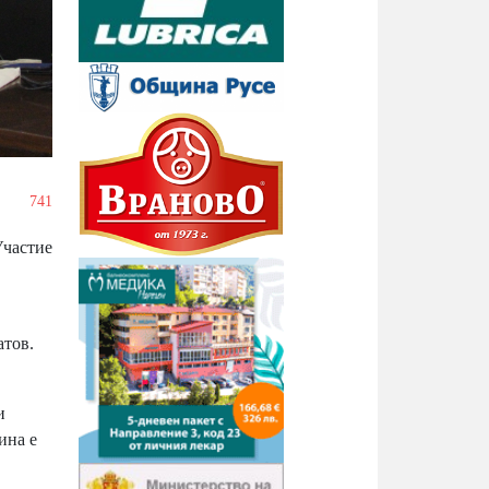
/
741
Участие
атов.
и
ина е