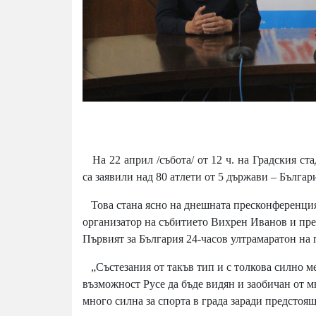
На 22 април /събота/ от 12 ч. на Градския ста
са заявили над 80 атлети от 5 държави – Бълга
Това стана ясно на днешната пресконференция,
организатор на събитието Вихрен Иванов и пре
Първият за България 24-часов ултрамаратон на 
„Състезания от такъв тип и с толкова силно меж
възможност Русе да бъде видян и заобичан от м
много силна за спорта в града заради предстоя