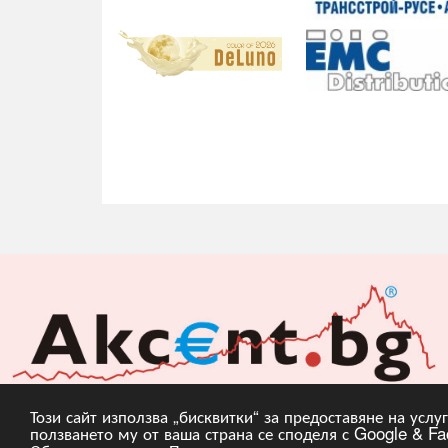
Този сайт използва „бисквитки“ за предоставяне на усл
ползването му от ваша страна се споделя с Google & Fac
Copyright © 2010, 20