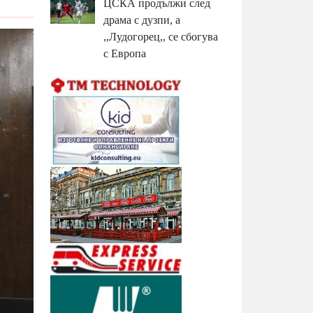
ЦСКА продължи след
драма с дузпи, а
,,Лудогорец,, се сбогува
с Европа