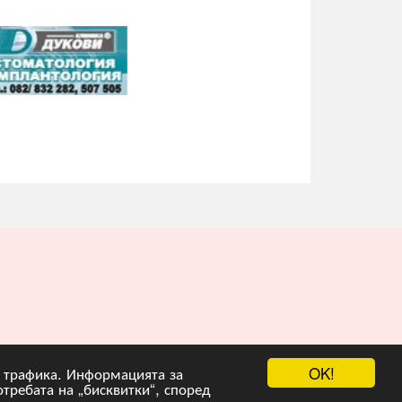
OK!
на трафика. Информацията за
отребата на „бисквитки“, според
рограмиране :
Гейт.БГ