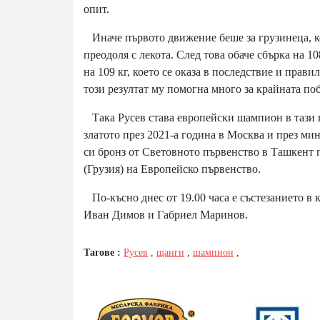
опит.
Иначе първото движение беше за грузинеца, кое
преодоля с лекота. След това обаче сбърка на 1
на 109 кг, което се оказа в последствие и прав
този резултат му помогна много за крайната поб
Така Русев става европейски шампион в тази ка
златото през 2021-а година в Москва и през ми
си бронз от Световното първенство в Ташкент п
(Грузия) на Европейско първенство.
По-късно днес от 19.00 часа е състезанието в 
Иван Димов и Габриел Маринов.
Тагове :
Русев
,
щанги
,
шампион
,