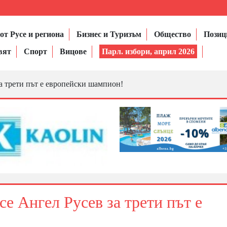
от Русе и региона
Бизнес и Туризъм
Общество
Позиц
вят
Спорт
Вицове
Парл. избори, април 2026
а трети път е европейски шампион!
е Ангел Русев за трети път е