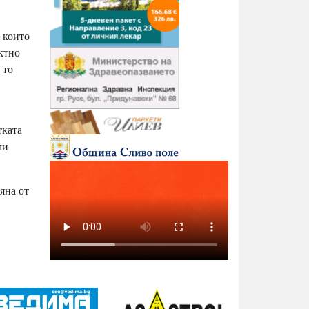
 които
ектно
 то
тката
ми
яна от