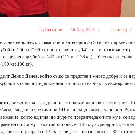
Публикация
16 Апр, 2023 /
akcent.bg 
 стана европейски шампион в категория до 55 кг на първенство
убой от 250 кг (109 кг в изхвърлянето, 141 кг в изтласкването).
 Грузия с двубой от 249 кг (113 кг; 136 кг), а бронзът завоюва
109 кг; 136 кг).
ият Денис Данев, който също се представи много добре и се на
 двубоя, а в отделните движения той постигна 96 кг в изхвърлянет
ото движение, когато дори не се наложи да прави трети опит. Т
роблем, след това увеличи на 141 кг и също вдигна успешно. Рум
вижение, които вдигна, но журито преразгледа опита му и се ви
ане на опита му. Така той остана със 136 кг, а сребърното отлич
който стартира със 132 кг. След това обаче вдигна 136 кг от в