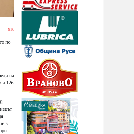
/
910
то по
реди на
о и 126
ой
ънецът
дя
ие в
тори