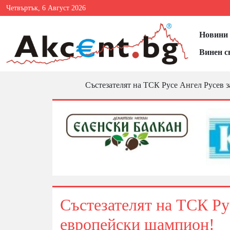
Четвъртък, 6 Август 2026
Новини 
Винен с
Състезателят на ТСК Русе Ангел Русев з
Състезателят на ТСК Рус
европейски шампион!