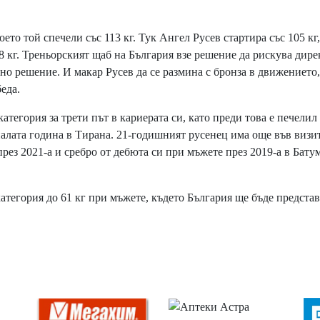
то той спечели със 113 кг. Тук Ангел Русев стартира със 105 кг,
08 кг. Треньорският щаб на България взе решение да рискува дир
илно решение. И макар Русев да се размина с бронза в движението,
еда.
тегория за трети път в кариерата си, като преди това е печелил
налата година в Тирана. 21-годишният русенец има още във визи
рез 2021-а и сребро от дебюта си при мъжете през 2019-а в Бату
категория до 61 кг при мъжете, където България ще бъде представ