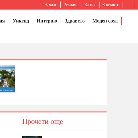
Начало
Реклама
За нас
Контакти
ия
Уикенд
Интервю
Здравето
Моден свят
Прочети още