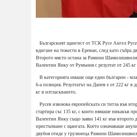
Българският щангист от ТСК Русе Ангел Русев
вдигане на тежести в Eреван, след като събра дв
Второто място остана за Рамини Шамилишвили от
Валентин Янку от Румъния с резултат от 245 кг (
В категорията имаше още един българин - млад
6-а позиция. Резултатът на Данев е от 222 кг в
кг в изтласкването.
Русев извоюва европейската си титла във втор
стартира със 135 кг, с които нямаше никакъв п
Валентин Янку също заяви 141 кг във второто д
пристъпване с щангата. Което означаваше анулир
двубоя отиде у грузинеца Рамини Шамилишвили, 