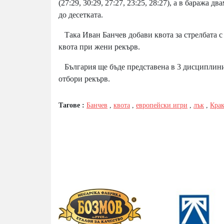
(27:29, 30:29, 27:27, 23:25, 28:27), а в баража 
до десетката.
Така Иван Банчев добави квота за стрелбата с
квота при жени рекърв.
България ще бъде представена в 3 дисциплини
отбори рекърв.
Тагове :
Банчев
,
квота
,
европейски игри
,
лък
,
Крак