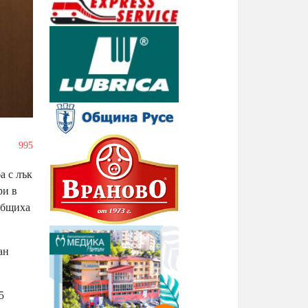
/
995
а с лък
ри в
общиха
ан
5