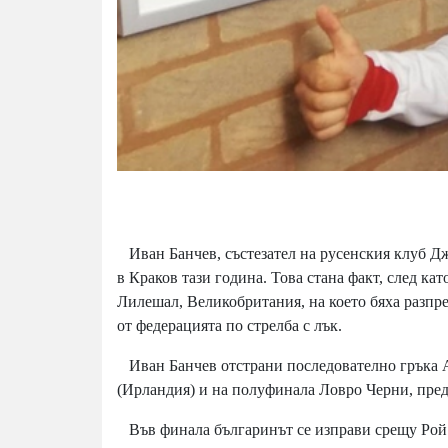
Иван Банчев, състезател на русенския клуб Дж
в Краков тази година. Това стана факт, след ка
Лилешал, Великобритания, на което бяха разпр
от федерацията по стрелба с лък.
Иван Банчев отстрани последователно гръка 
(Ирландия) и на полуфинала Ловро Черни, пре
Във финала българинът се изправи срещу Рой Д