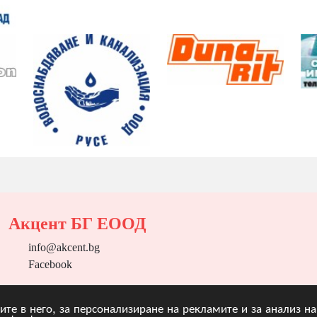
Акцент БГ ЕООД
info@akcent.bg
Facebook
угите в него, за персонализиране на рекламите и за анализ 