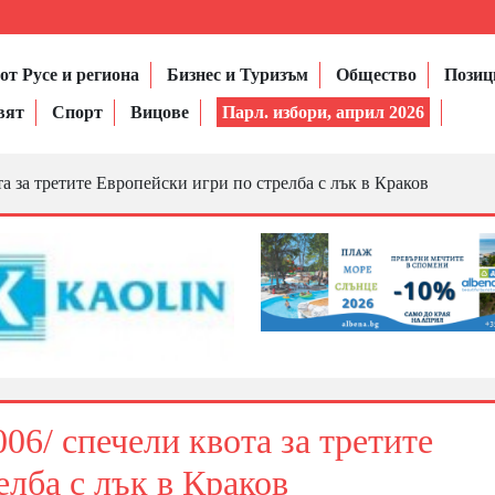
от Русе и региона
Бизнес и Туризъм
Общество
Позиц
вят
Спорт
Вицове
Парл. избори, април 2026
а за третите Европейски игри по стрелба с лък в Краков
06/ спечели квота за третите
елба с лък в Краков