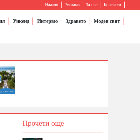
Начало
Реклама
За нас
Контакти
ия
Уикенд
Интервю
Здравето
Моден свят
Прочети още