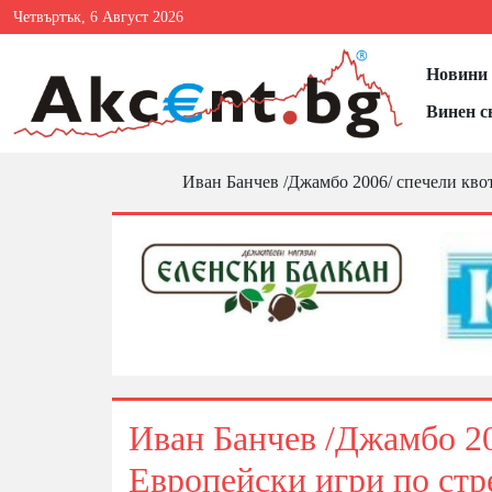
Четвъртък, 6 Август 2026
Новини 
Винен с
Иван Банчев /Джамбо 2006/ спечели квот
Иван Банчев /Джамбо 20
Европейски игри по стр