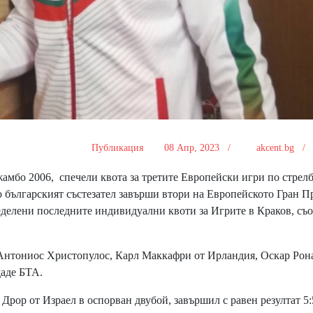
Публикация
08 Апр, 2023 /
akcent.bg 
амбо 2006, спечели квота за третите Европейски игри по стрелб
то българският състезател завърши втори на Европейското Гран П
еделени последните индивидуални квоти за Игрите в Краков, съ
Антониос Христопулос, Карл Маккафри от Ирландия, Оскар Рон
даде БТА.
рор от Израел в оспорван двубой, завършил с равен резултат 5: