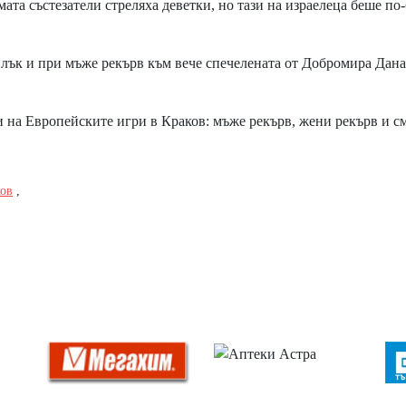
двамата състезатели стреляха деветки, но тази на израелеца беше по
 лък и при мъже рекърв към вече спечелената от Добромира Дан
 на Европейските игри в Краков: мъже рекърв, жени рекърв и с
ов
,