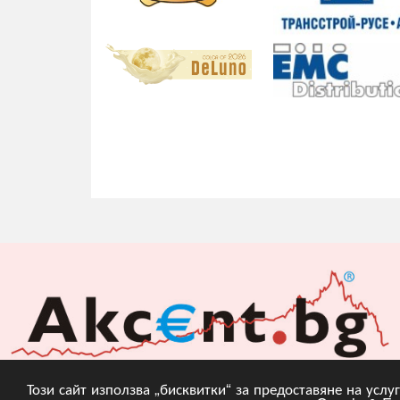
Този сайт използва „бисквитки“ за предоставяне на усл