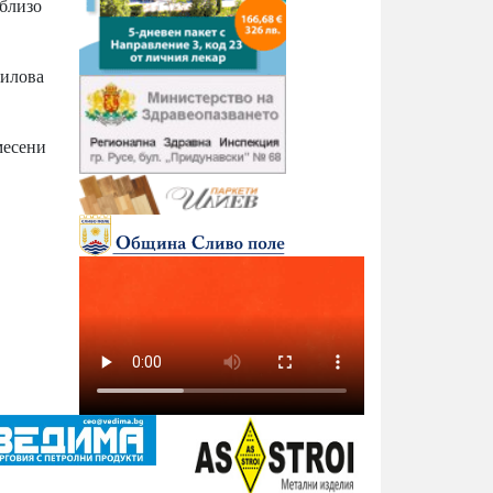
-близо
аилова
месени