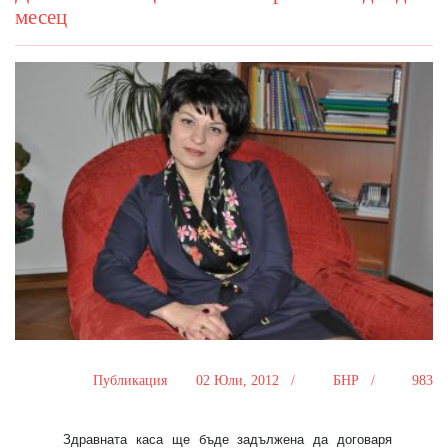
месец
Публикация
02 Юли, 2012 /
БНР /
983
Здравната каса ще бъде задължена да договаря