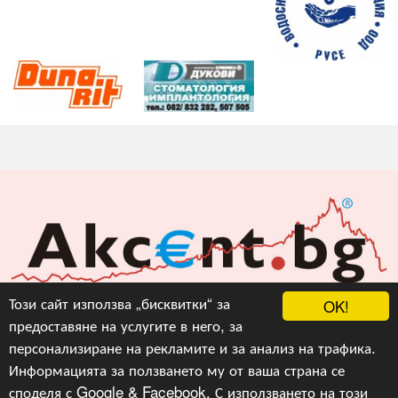
Акцент БГ ЕООД
Този сайт използва „бисквитки“ за
OK!
предоставяне на услугите в него, за
info@akcent.bg
персонализиране на рекламите и за анализ на трафика.
Facebook
Информацията за ползването му от ваша страна се
споделя с Google & Facebook. С използването на този