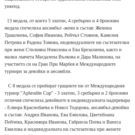
уикенд.
13 медала, от които 5 златни, 4 сребърни и 4 бронзови
медала спечелиха ансамбъл -жени в състав: Женина
Трашлиева, София Иванова, Рейчъл Стоянов, Камелия
Петрова и Радина Томова, индивидуалните ни състезателки
при жени Стилияна Николова и Ева Брезалиева, както и
малки лъвчета Магдалена Вълкова и Дара Малинова, на
участието си на Гран При Марбея и Международните
турнири за девойки и ансамбли.
С 8 медала се прибират грациите ни от Международния
турнир "Aphrodite Cup" - 3 златни, 3 сребърни и 2 бронзови
отличия спечелиха девойките в индивидуалната надпревара
- Елвира Краснобаева и Никол Тодорова, ансамбъл-девойки
в състав: Андреа Иванова, Ева Емилова, Цветейоана
Пейчева, Красимира Иванова, Габриела Пеева и Ванеса
Емилова и индивидуалната ни състезателка при жените