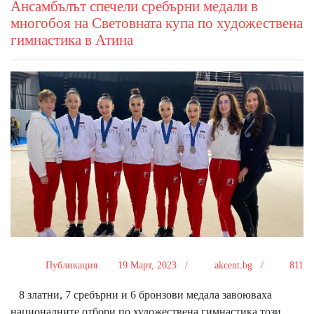
Ансамбълът спечели сребърни медали в
многобоя на Световната купа по художествена
гимнастика в Атина
Публикация
19 Март, 2023 /
akcent.bg /
811
8 златни, 7 сребърни и 6 бронзови медала завоюваха
националните отбори по художествена гимнастика този