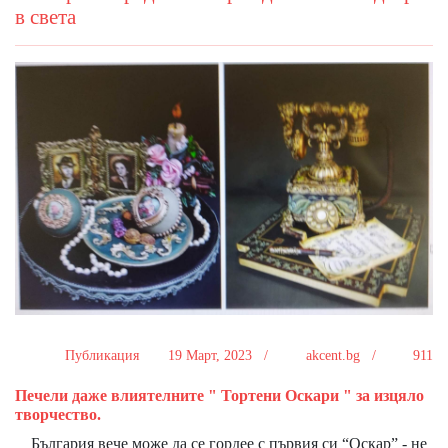
в света
Публикация
19 Март, 2023 /
akcent.bg /
911
Печели даже влиятелните " Тортени Оскари " за изцяло
творчество.
България вече може да се гордее с първия си “Оскар” - не