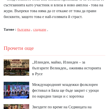
състезанията като участник и влиза в ново амплоа - това на
жури. Въпреки това няма да се откаже от това да прави
бисквити, защото това е най-голямата й страст.
Тагове :
българка
,
сладкари
,
Прочети още
,,Илинден, майко, Илинден – за
българите Великден,, оживява историята
в Русе
Международният младежки фолклорен
фестивал в Бяла ще бъде закрит с уроци
по народни танци и с хоротека
Звездите по време на Седмицата на