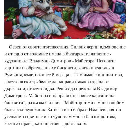
Освен от своите пътешествия, Силвия черпи вдъхновение
и от едно от големите имена в българската живопис -
художникът Владимир Димитров - Майстора. Неговите
картини изобразява върху бисквити, които представя в
Румъния, където живее 8 месеца. “Там имаше инициатива,
в която всеки трябваше да направи някаква храна от
държавата, от която идва. Реших да представя Владимир
Димитров - Майстора и направих неговите картини на
бисквити”, разказва Силвия. “Майсторът ми е много любим
български художник. Затова си го избрах. Има невероятно
усещане за цветове и го чувствам много близък до това,
което аз правя, като цветове”, допълва тя.