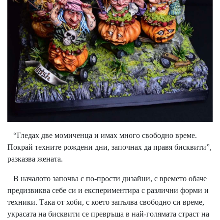
“Гледах две момиченца и имах много свободно време.
Покрай техните рождени дни, започнах да правя бисквити”,
разказва жената.
В началото започва с по-прости дизайни, с времето обаче
предизвиква себе си и експериментира с различни форми и
техники. Така от хоби, с което запълва свободно си време,
украсата на бисквити се превръща в най-голямата страст на