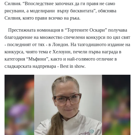
Силвия. “Впоследствие започнах да ги правя не само
рисувани, а моделирани върху бисквитата”, обяснява
Силвия, която прави всичко на ръка.
Престижната номинация в “Тортените Оскари” получава
благодарение на множество спечелени конкурси по цял свят
- последният от тях - в Лондон. На тазгодишното издание на
конкурса, чиято тема е Хелоуин, печели първа награда в
категория “Мъфини”, както и най-голямото отличие в
сладкарската надпревара - Best in show.