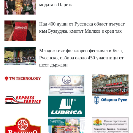
модата в Париж
Над 400 души от Русенска област пътуват
към Бузлуджа, кметът Милков е сред тях
Младежкият фолклорен фестивал в Бяла,
Русенско, събира около 450 участници от
шест държави