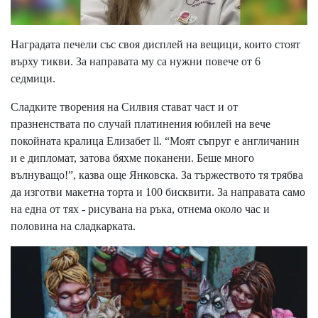
Наградата печели със своя дисплей на вещици, които стоят
върху тикви. За направата му са нужни повече от 6
седмици.
Сладките творения на Силвия стават част и от
празненствата по случай платинения юбилей на вече
покойната кралица Елизабет ll. “Моят съпруг е англичанин
и е дипломат, затова бяхме поканени. Беше много
вълнуващо!”, казва още Янковска. За тържеството тя трябва
да изготви макетна торта и 100 бисквити. За направата само
на една от тях - рисувана на ръка, отнема около час и
половина на сладкарката.