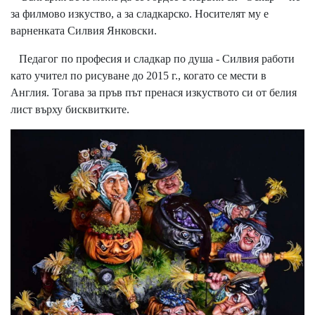
за филмово изкуство, а за сладкарско. Носителят му е
варненката Силвия Янковски.
Педагог по професия и сладкар по душа - Силвия работи
като учител по рисуване до 2015 г., когато се мести в
Англия. Тогава за пръв път пренася изкуството си от белия
лист върху бисквитките.