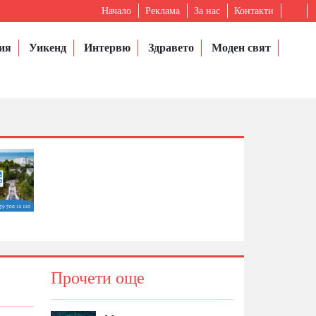
Начало
Реклама
За нас
Контакти
ия
Уикенд
Интервю
Здравето
Моден свят
Прочети още