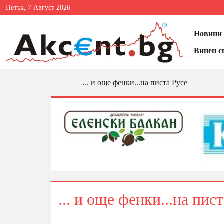
Петък, 7 Август 2026
Новини 
Винен с
... и още фенки...на писта Русе
... и още фенки...на пис