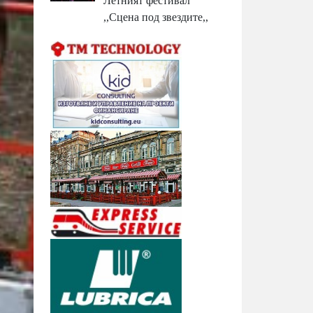
Летният фестивал
,,Сцена под звездите,,