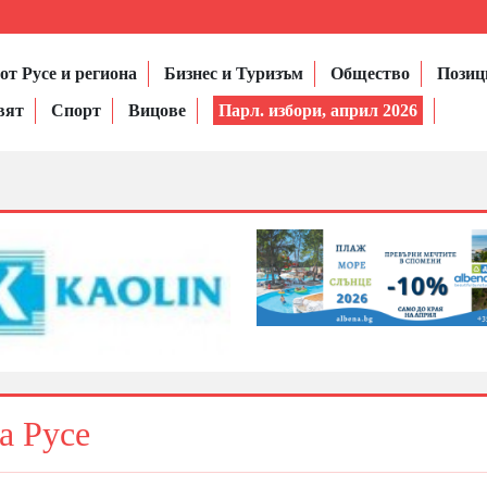
от Русе и региона
Бизнес и Туризъм
Общество
Позиц
вят
Спорт
Вицове
Парл. избори, април 2026
та Русе