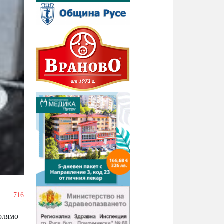
/
716
голямо