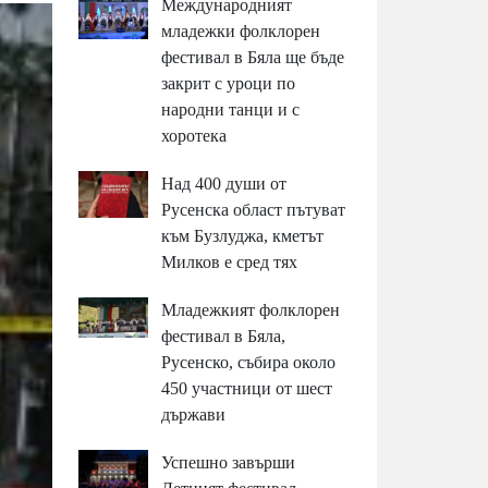
Международният
младежки фолклорен
фестивал в Бяла ще бъде
закрит с уроци по
народни танци и с
хоротека
Над 400 души от
Русенска област пътуват
към Бузлуджа, кметът
Милков е сред тях
Младежкият фолклорен
фестивал в Бяла,
Русенско, събира около
450 участници от шест
държави
Успешно завърши