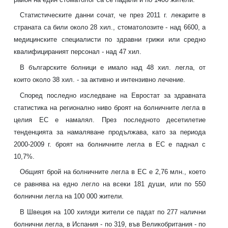
Статистическите данни сочат, че през 2011 г. лекарите в
страната са били около 28 хил., стоматолозите - над 6600, а
медицинските специалисти по здравни грижи или средно
квалифицираният персонал - над 47 хил.
В българските болници е имало над 48 хил. легла, от
които около 38 хил. - за активно и интензивно лечение.
Според последно изследване на Евростат за здравната
статистика на регионално ниво броят на болничните легла в
целия ЕС е намалял. През последното десетилетие
тенденцията за намаляване продължава, като за периода
2000-2009 г. броят на болничните легла в ЕС е паднал с
10,7%.
Общият брой на болничните легла в ЕС е 2,76 млн., което
се равнява на едно легло на всеки 181 души, или по 550
болнични легла на 100 000 жители.
В Швеция на 100 хиляди жители се падат по 277 налични
болнични легла, в Испания - по 319, във Великобритания - по