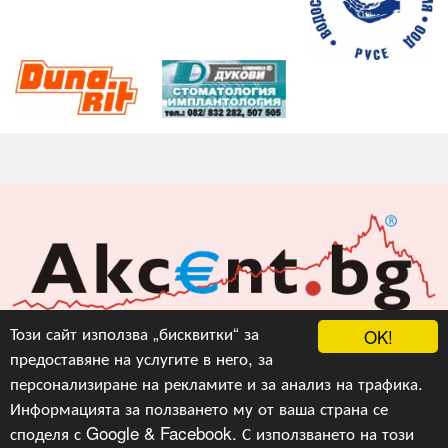
Акцент БГ ЕООД
Този сайт използва „бисквитки“ за
OK!
предоставяне на услугите в него, за
info@akcent.bg
персонализиране на рекламите и за анализ на трафика.
Facebook
Информацията за ползването му от ваша страна се
споделя с Google & Facebook. С използването на този