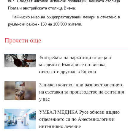
807. Следват няколко испански провинции, чешката столица
Прага и австрийската столица Виена.
Най-ниско ниво на общопрактикуващи лекари е отчетено в
румънски район - 150 на 100 000 жители.
Прочети още
Употребата на наркотици от деца и
младежи в България е по-висока,
отколкото другаде в Европа
Занижен контрол при разпространението
на съставки за производство на фентанил
у нас
УМБАЛ МЕДИКА Русе обнови изцяло
отделението си по Анестезиология и
интензивно лечение