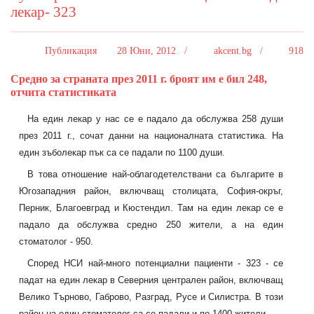
лекар- 323
Публикация
28 Юни, 2012 /
akcent.bg /
918
Средно за страната през 2011 г. броят им е бил 248,
отчита статистиката
На един лекар у нас се е падало да обслужва 258 души
през 2011 г., сочат данни на националната статистика. На
един зъболекар пък са се падали по 1100 души.
В това отношение най-облагодетелствани са българите в
Югозападния район, включващ столицата, София-окръг,
Перник, Благоевград и Кюстендил. Там на един лекар се е
падало да обслужва средно 250 жители, а на един
стоматолог - 950.
Според НСИ най-много потенциални пациенти - 323 - се
падат на един лекар в Северния централен район, включващ
Велико Търново, Габрово, Разград, Русе и Силистра. В този
район на един стоматолог са се падали и по 1400 жители.