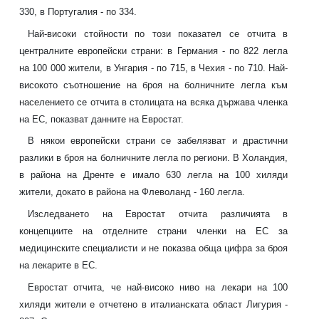
330, в Португалия - по 334.
Най-високи стойности по този показател се отчита в
централните европейски страни: в Германия - по 822 легла
на 100 000 жители, в Унгария - по 715, в Чехия - по 710. Най-
високото съотношение на броя на болничните легла към
населението се отчита в столицата на всяка държава членка
на ЕС, показват данните на Евростат.
В някои европейски страни се забелязват и драстични
разлики в броя на болничните легла по региони. В Холандия,
в района на Дренте е имало 630 легла на 100 хиляди
жители, докато в района на Флеволанд - 160 легла.
Изследването на Евростат отчита различията в
концепциите на отделните страни членки на ЕС за
медицинските специалисти и не показва обща цифра за броя
на лекарите в ЕС.
Евростат отчита, че най-високо ниво на лекари на 100
хиляди жители е отчетено в италианската област Лигурия -