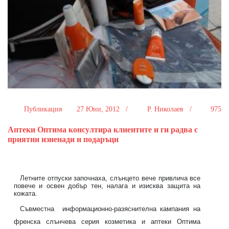
Публикация
27 Юни, 2012 /
Р. Николаев /
975
Аптеки Оптима консултира клиентите и ги радва с
приятни изненади и подаръци
Летните отпуски започнаха, слънцето вече привлича все
повече и освен добър тен, налага и изисква защита на
кожата.
Съвместна
информационно-разяснителна кампания на
френска слънчева серия козметика и аптеки Оптима