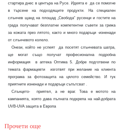
стартира днес в центъра на Русе. Идеята е
да се помогне
в търсене на подходящите продукти. На специален
слънчев щанд на площад „Свобода“ русенци и гостите на
града получават безплатни компетентни съвети за грижа
за кожата през лятото, както и много подаръци -изненади
от слънчевото колело.
Онези, който не успеят
да посетят слънчевата шатра,
ще могат също получат професионална подробна
информация
в аптека Оптима 5. Добре подготвени по
темата фармацевти
изготвят при желание на клиента
програма за фотозащита на цялото семейство. И тук
приятните изненади и подаръци съпътсват .
Слънцето-
приятел, а не враг. Това е мотото на
кампанията, която дава пълната подкрепа на най-добрата
UVB-UVA защита в Европа
Прочети още