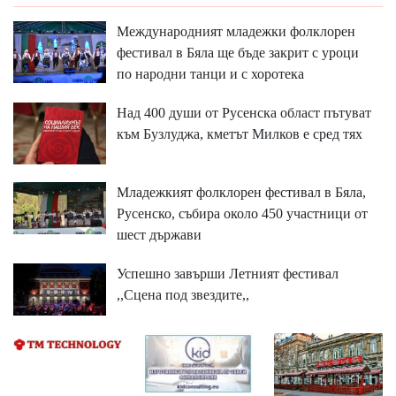
Международният младежки фолклорен
фестивал в Бяла ще бъде закрит с уроци
по народни танци и с хоротека
Над 400 души от Русенска област пътуват
към Бузлуджа, кметът Милков е сред тях
Младежкият фолклорен фестивал в Бяла,
Русенско, събира около 450 участници от
шест държави
Успешно завърши Летният фестивал
,,Сцена под звездите,,