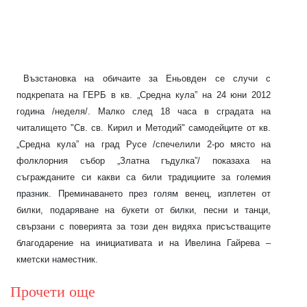
Възстановка на обичаите за Еньовден се случи с
подкрепата на ГЕРБ в кв. „Средна кула” на 24 юни 2012
година /неделя/. Малко след 18 часа в сградата на
читалището
"Св. св. Кирил и Методий" самодейците от кв.
„Средна кула” на град Русе /спечелили 2-ро място на
фолклорния събор „Златна гъдулка”/ показаха на
съгражданите си какви са били традициите за големия
празник. Преминаването през голям венец, изплетен от
билки, подаряване на букети от билки, песни и танци,
свързани с поверията за този ден видяха присъстващите
благодарение на инициативата и на Ивелина Гайрева –
кметски наместник.
Прочети още