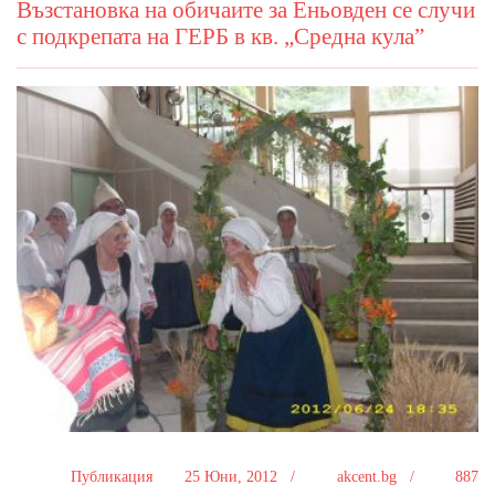
Възстановка на обичаите за Еньовден се случи
с подкрепата на ГЕРБ в кв. „Средна кула”
Публикация
25 Юни, 2012 /
akcent.bg /
887