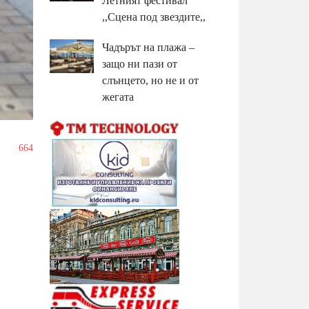
Летният фестивал
,,Сцена под звездите,,
Чадърът на плажа –
защо ни пази от
слънцето, но не и от
жегата
/
664