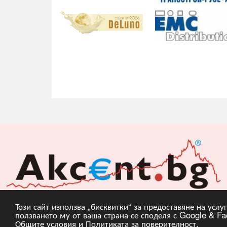
Този сайт използва „бисквитки“ за предоставяне на усл
ползването му от ваша страна се споделя с Google & Fac
Copyright © 2010, 20
Общите условия
и
Политиката за поверителност
.