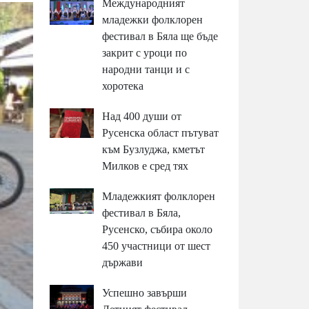
Международният
младежки фолклорен
фестивал в Бяла ще бъде
закрит с уроци по
народни танци и с
хоротека
Над 400 души от
Русенска област пътуват
към Бузлуджа, кметът
Милков е сред тях
Младежкият фолклорен
фестивал в Бяла,
Русенско, събира около
450 участници от шест
държави
Успешно завърши