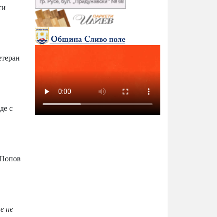
си
етеран
де с
 Попов
е не