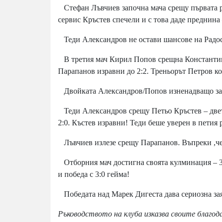
Стефан Лъвчиев започна мача срещу първата р
сервис Кръстев спечели и с това даде преднина 
Теди Александров не остави шансове на Радосл
В третия мач Кирил Попов срещна Константин 
Парапанов изравни до 2:2. Треньорът Петров кор
Двойката Александров/Попов изненадващо загу
Теди Александров срещу Петьо Кръстев – двете
2:0. Къстев изравни! Теди беше уверен в петия 
Лъвчиев излезе срещу Парапанов. Въпреки ,че 
Отборния мач достигна своята кулминация – 3
и победа с 3:0 гейма!
Победата над Марек Дигеста дава сериозна заяв
Ръководството на клуба изказва своите благод