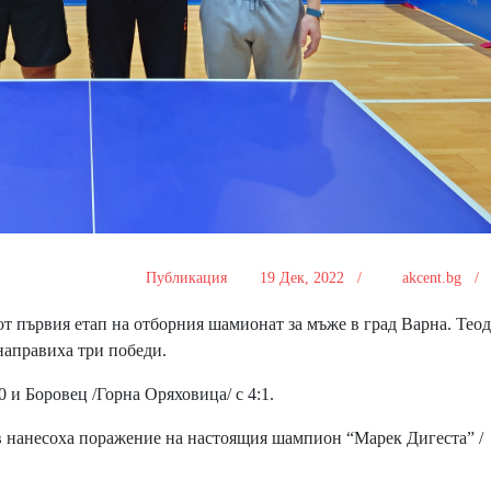
Публикация
19 Дек, 2022 /
akcent.bg 
от първия етап на отборния шамионат за мъже в град Варна. Тео
аправиха три победи.
 и Боровец /Горна Оряховица/ с 4:1.
 нанесоха поражение на настоящия шампион “Марек Дигеста” /