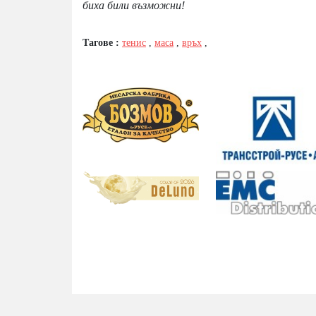
биха били възможни!
Тагове :
тенис
,
маса
,
връх
,