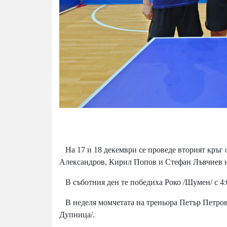
На 17 и 18 декември се проведе вторият кръг 
Александров, Кирил Попов и Стефан Лъвчиев н
В съботния ден те победиха Роко /Шумен/ с 4:0
В неделя момчетата на треньора Петър Петров
Дупница/.