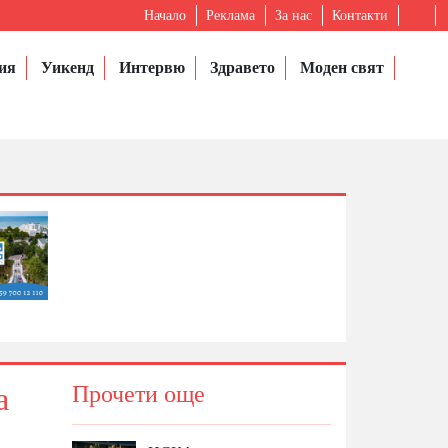
Начало
Реклама
За нас
Контакти
ия
Уикенд
Интервю
Здравето
Моден свят
а
Прочети още