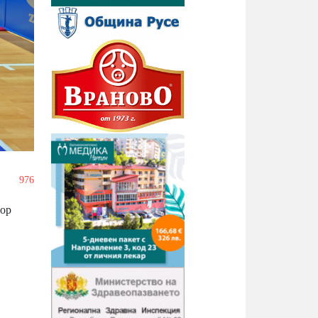
/
976
дор