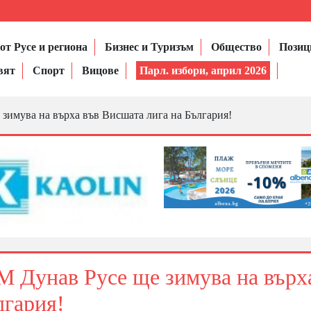
от Русе и региона
Бизнес и Туризъм
Общество
Позиц
вят
Спорт
Вицове
Парл. избори, април 2026
имува на върха във Висшата лига на България!
 Дунав Русе ще зимува на върх
лгария!