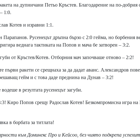
акета на дупничани Петьо Кръстев. Благодарение на по-добрия 
– 1:0.
ав Котев и изравни 1:1.
Парапанов. Русенецът дръпна бързо с 2:0 гейма, но борбения в
игира веднага тактиката на Попов и мача бе затворен – 3:2.
би от Кръстев/Котев. Отборния мач започваше отново – 2:2!
 първи ракети се срещнаха за да дадат аванс. Александров пове
решаващ гейм и с това даде преднина на Дунав – 3:2!
водеше в резултата русенецът загуби.
:3! Киро Попов срещу Радослав Котев! Безкомпромисна игра на
ка в борбата за титлата!
арности към Доминекс Про и Кейсоо, без чиято подкрепа успехит